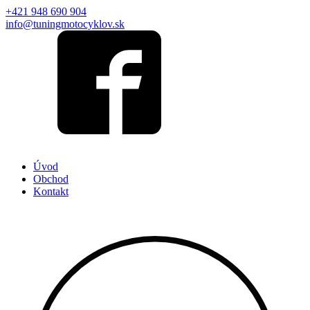
+421 948 690 904
info@tuningmotocyklov.sk
Úvod
Obchod
Kontakt