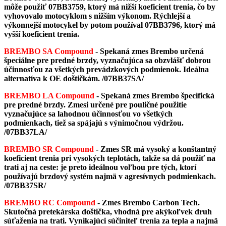
môže použiť 07BB3759, ktorý má nižší koeficient trenia, čo by
vyhovovalo motocyklom s nižším výkonom. Rýchlejší a
výkonnejší motocykel by potom používal 07BB3796, ktorý má
vyšší koeficient trenia.
BREMBO SA Compound
- Spekaná zmes Brembo určená
špeciálne pre predné brzdy, vyznačujúca sa obzvlášť dobrou
účinnosťou za všetkých prevádzkových podmienok. Ideálna
alternatíva k OE doštičkám.
/07BB37SA/
BREMBO LA Compound
- Spekaná zmes Brembo špecifická
pre predné brzdy. Zmesi určené pre pouličné použitie
vyznačujúce sa lahodnou účinnosťou vo všetkých
podmienkach, tiež sa spájajú s výnimočnou výdržou.
/07BB37LA/
BREMBO SR Compound
-
Zmes SR má vysoký a konštantný
koeficient trenia pri vysokých teplotách, takže sa dá použiť na
trati aj na ceste: je preto ideálnou voľbou pre tých, ktorí
používajú brzdový systém najmä v agresívnych podmienkach.
/07BB37SR/
BREMBO RC Compound
- Zmes Brembo Carbon Tech.
Skutočná pretekárska doštička, vhodná pre akýkoľvek druh
súťaženia na trati. Vynikajúci súčiniteľ trenia za tepla a najmä