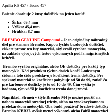
Aprilia RS 457 / Tuono 457
Balenie obsahuje 2 kusy doštičiek na jeden kotúč.
Šírka: 69,4 mm
Výška: 45,4 mm
Hrúbka: 8,7 mm
BREMBO GENUINE Compound
-
Je to originálny náhradný
diel pre strmene Brembo. Kúpou týchto brzdových doštičiek
získate presne ten istý materiál, aký zvolil výrobca motocykla,
na základe vývojových testov vykonaných podľa najprísnejších
kritérií.
Brembo vyrába originálne, alebo OE doštičky pre každý typ
motocykla. Kód produktu týchto dosiek končí 2-miestnym
číslom a toto číslo predstavuje koeficient trenia doštičky. Pre
spekaný materiál sa koeficient pohybuje od 50 do 99, zatiaľ čo
pre karbónové doštičky je to od 10 do 49. Čím vyššia je
hodnota, tým väčší je koeficient trenia danej zmesi.
Napríklad. Strmeň v štýle Brembo M4 je možné použiť na
nahom motocykli strednej triedy, alebo na vysokovýkonnom
pretekárskom motocykli. Oba budú používať brzdové doštičky
Brembo 07BB37, avšak menej výkonný, alebo ľahší motocykel