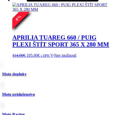
1,716.00€.
1,518.00€.
%
8
-
APRILIA TUAREG 660 / PUIG
PLEXI ŠTÍT SPORT 365 X 280 MM
Pôvodná
Aktuálna
Tento
114.00
€
105.00
€
Výber možností
s DPH
cena
cena
produkt
bola:
je:
má
114.00€.
105.00€.
viacero
variantov.
Moto doplnky
Možnosti
si
môžete
vybrať
Moto príslušenstvo
na
stránke
produktu.
Moto Racing