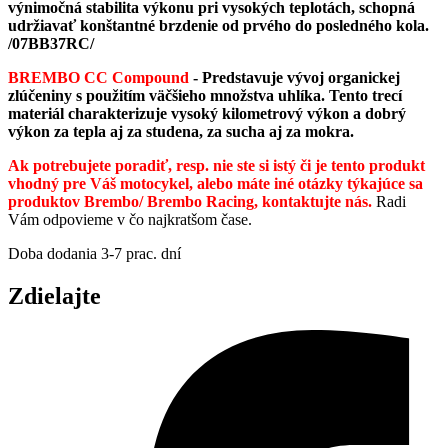
výnimočná stabilita výkonu pri vysokých teplotách, schopná
udržiavať konštantné brzdenie od prvého do posledného kola.
/07BB37RC/
BREMBO CC Compound
-
Predstavuje vývoj organickej
zlúčeniny s použitím väčšieho množstva uhlíka. Tento trecí
materiál charakterizuje vysoký kilometrový výkon a dobrý
výkon za tepla aj za studena, za sucha aj za mokra.
Ak potrebujete poradiť, resp. nie ste si istý či je tento produkt
vhodný pre Váš motocykel, alebo máte iné otázky týkajúce sa
produktov Brembo/ Brembo Racing, kontaktujte nás.
Radi
Vám odpovieme v čo najkratšom čase.
Doba dodania 3-7 prac. dní
Zdielajte