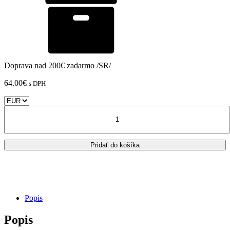
Doprava nad 200€ zadarmo /SR/
64.00
€
s DPH
množstvo
Aprilia
-
Predné
Pridať do košíka
brzdové
doštičky
Brembo
SR
Compound
/
Popis
07GR18SR
Popis