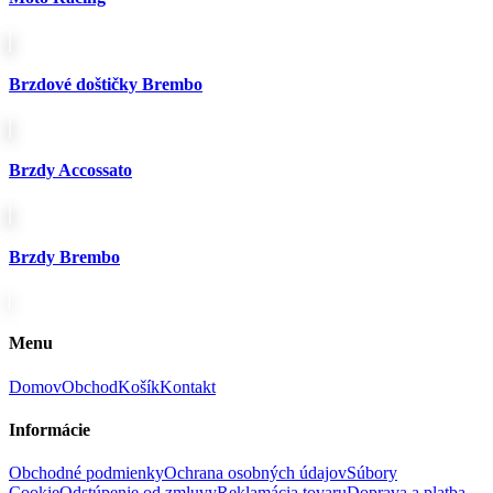
Brzdové doštičky Brembo
Brzdy Accossato
Brzdy Brembo
Menu
Domov
Obchod
Košík
Kontakt
Informácie
Obchodné podmienky
Ochrana osobných údajov
Súbory
Cookie
Odstúpenie od zmluvy
Reklamácia tovaru
Doprava a platba