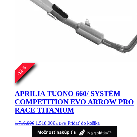
%
12
-
APRILIA TUONO 660/ SYSTÉM
COMPETITION EVO ARROW PRO
RACE TITANIUM
Pôvodná
Aktuálna
1,716.00
€
1,518.00
€
Pridať do košíka
s DPH
cena
cena
bola:
je: