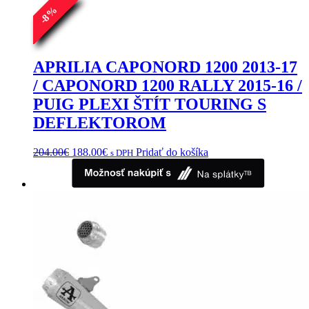
%
8
-
APRILIA CAPONORD 1200 2013-17
/ CAPONORD 1200 RALLY 2015-16 /
PUIG PLEXI ŠTÍT TOURING S
DEFLEKTOROM
Pôvodná
Aktuálna
204.00
€
188.00
€
Pridať do košíka
s DPH
cena
cena
bola:
je:
204.00€.
188.00€.