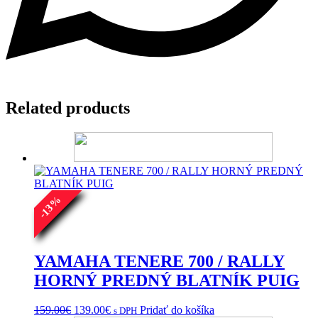
Related products
%
13
-
YAMAHA TENERE 700 / RALLY
HORNÝ PREDNÝ BLATNÍK PUIG
Pôvodná
Aktuálna
159.00
€
139.00
€
Pridať do košíka
s DPH