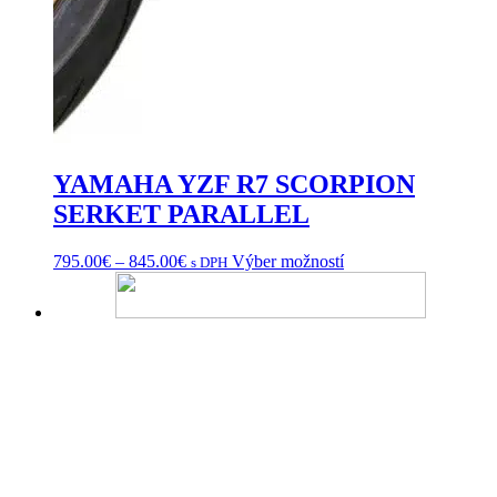
YAMAHA YZF R7 SCORPION
SERKET PARALLEL
Price
Tento
795.00
€
–
845.00
€
Výber možností
s DPH
range:
produkt
795.00€
má
through
viacero
845.00€
variantov.
Možnosti
si
môžete
vybrať
na
stránke
produktu.