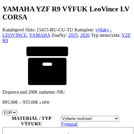
YAMAHA YZF R9 VÝFUK LeoVince LV
CORSA
Katalógové číslo:
15415-BU-CU-TU
Kategórie:
výfuky -
LEOVINCE
,
YAMAHA
Značky:
2025
,
2026
Typ motocykla:
YZF
R9
Doprava nad 200€ zadarmo /SR/
Price
895.00
€
–
955.00
€
s DPH
range:
895.00€
through
MATERIÁL / TYP
955.00€
VÝFUKU
Vymazať
množstvo