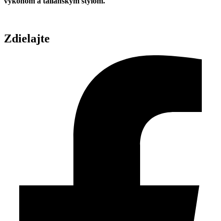
výkonom a talianskym štýlom.
Zdielajte