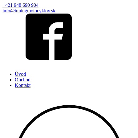
+421 948 690 904
info@tuningmotocyklov.sk
Úvod
Obchod
Kontakt