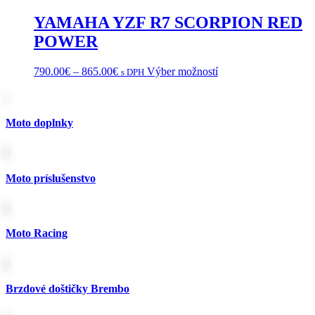
YAMAHA YZF R7 SCORPION RED
POWER
Price
Tento
790.00
€
–
865.00
€
Výber možností
s DPH
range:
produkt
790.00€
má
through
viacero
865.00€
variantov.
Moto doplnky
Možnosti
si
môžete
vybrať
Moto príslušenstvo
na
stránke
produktu.
Moto Racing
Brzdové doštičky Brembo