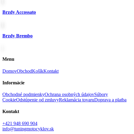
Brzdy Accossato
Brzdy Brembo
Menu
Domov
Obchod
Košík
Kontakt
Informácie
Obchodné podmienky
Ochrana osobných údajov
Súbory
Cookie
Odstúpenie od zmluvy
Reklamácia tovaru
Doprava a platba
Kontakt
+421 948 690 904
info@tuningmotocyklov.sk