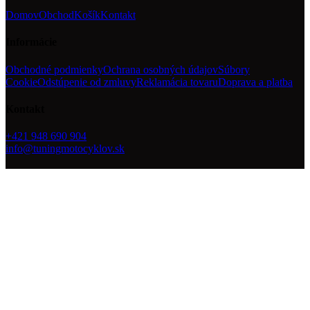
Domov
Obchod
Košík
Kontakt
Informácie
Obchodné podmienky
Ochrana osobných údajov
Súbory
Cookie
Odstúpenie od zmluvy
Reklamácia tovaru
Doprava a platba
Kontakt
+421 948 690 904
info@tuningmotocyklov.sk