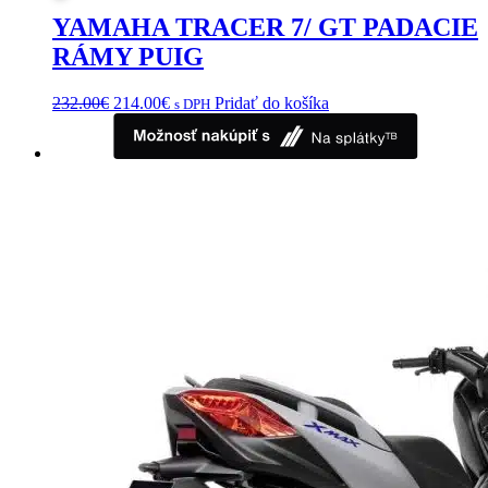
na
YAMAHA TRACER 7/ GT PADACIE
stránke
RÁMY PUIG
produktu.
Pôvodná
Aktuálna
232.00
€
214.00
€
Pridať do košíka
s DPH
cena
cena
bola:
je:
232.00€.
214.00€.