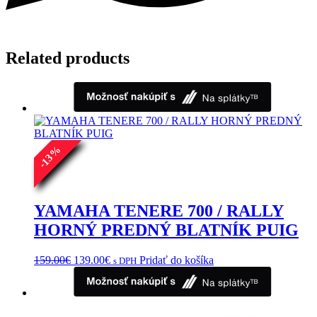
Related products
%
13
-
YAMAHA TENERE 700 / RALLY
HORNÝ PREDNÝ BLATNÍK PUIG
Pôvodná
Aktuálna
159.00
€
139.00
€
Pridať do košíka
s DPH
cena
cena
bola:
je:
159.00€.
139.00€.