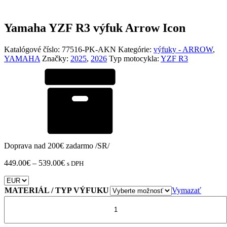
Yamaha YZF R3 výfuk Arrow Icon
Katalógové číslo:
77516-PK-AKN
Kategórie:
výfuky - ARROW
,
YAMAHA
Značky:
2025
,
2026
Typ motocykla:
YZF R3
Doprava nad 200€ zadarmo /SR/
Price
449.00
€
–
539.00
€
s DPH
range:
449.00€
through
MATERIÁL / TYP VÝFUKU
Vymazať
539.00€
množstvo
Yamaha
YZF