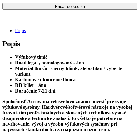
R3
výfuk
Pridať do košíka
Arrow
Icon
Popis
Popis
Výfukový tlmič
Road legal , homologovaný - áno
Materiál tlmiča - čierny hliník, alebo titán / vyberte
variant
Karbónové ukončenie tlmiča
DB killer - áno
Doručenie 7-21 dní
Spoločnosť Arrow má celosvetovo známu povesť pre svoje
výfukové systémy. Hardvérové/softvérové nástroje na vysokej
úrovni, tím profesionálnych a skúsených technikov, vysoké
dizajnérske a technické znalosti: to všetko je potrebné na
navrhovanie, vývoj a výrobu výfukových systémov pri
najvyšších štandardoch a za najnižšiu možnú cenu.