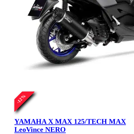
%
12
-
YAMAHA X MAX 125/TECH MAX
LeoVince NERO