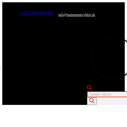
+421 948 690 904
info@tuningmotocyklov.sk
Products
search