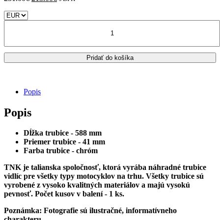
cena
cena
bola:
je:
množstvo
231.00€.
213.00€.
YAMAHA
Tracer
900
Pridať do košíka
TNK
trubka
prednej
vidlice
Popis
Popis
Dĺžka trubice - 588 mm
Priemer trubice - 41 mm
Farba trubice - chróm
TNK je talianska spoločnosť, ktorá vyrába náhradné trubice
vidlíc pre všetky typy motocyklov na trhu.
Všetky trubice sú
vyrobené z vysoko kvalitných materiálov a majú vysokú
pevnosť.
Počet kusov v balení - 1 ks.
Poznámka: Fotografie sú ilustračné, informatívneho
charakteru.