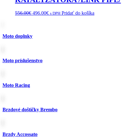
Pôvodná
Aktuálna
556.00
€
496.00
€
Pridať do košíka
s DPH
cena
cena
bola:
je:
556.00€.
496.00€.
Moto doplnky
Moto príslušenstvo
Moto Racing
Brzdové doštičky Brembo
Brzdy Accossato