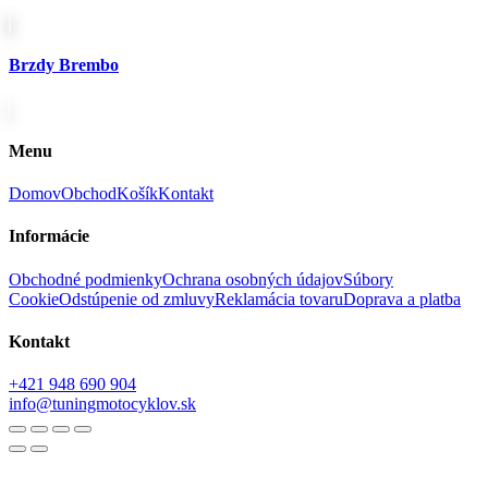
Brzdy Brembo
Menu
Domov
Obchod
Košík
Kontakt
Informácie
Obchodné podmienky
Ochrana osobných údajov
Súbory
Cookie
Odstúpenie od zmluvy
Reklamácia tovaru
Doprava a platba
Kontakt
+421 948 690 904
info@tuningmotocyklov.sk