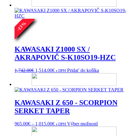
%
13
-
KAWASAKI Z1000 SX /
AKRAPOVIČ S-K10SO19-HZC
Pôvodná
Aktuálna
1,742.00
€
1,514.00
€
Pridať do košíka
s DPH
cena
cena
bola:
je:
1,742.00€.
1,514.00€.
KAWASAKI Z 650 - SCORPION
SERKET TAPER
Price
Tento
965.00
€
–
1,015.00
€
Výber možností
s DPH
range:
produkt
965.00€
má