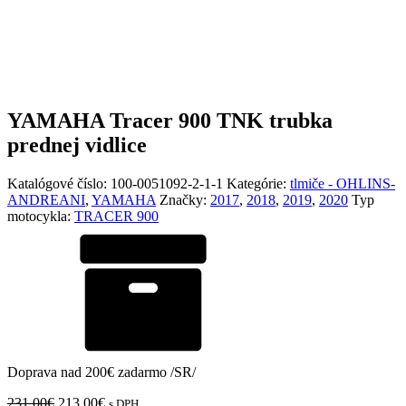
YAMAHA Tracer 900 TNK trubka
prednej vidlice
Katalógové číslo:
100-0051092-2-1-1
Kategórie:
tlmiče - OHLINS-
ANDREANI
,
YAMAHA
Značky:
2017
,
2018
,
2019
,
2020
Typ
motocykla:
TRACER 900
Doprava nad 200€ zadarmo /SR/
Pôvodná
Aktuálna
231.00
€
213.00
€
s DPH