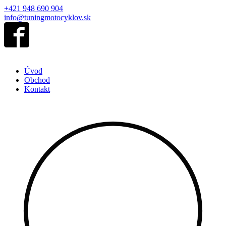
+421 948 690 904
info@tuningmotocyklov.sk
Úvod
Obchod
Kontakt