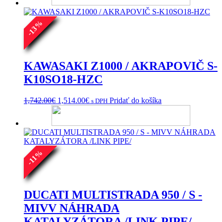
through
viacero
1,015.00€
variantov.
%
Možnosti
13
si
-
môžete
vybrať
na
KAWASAKI Z1000 / AKRAPOVIČ S-
stránke
K10SO18-HZC
produktu.
Pôvodná
Aktuálna
1,742.00
€
1,514.00
€
Pridať do košíka
s DPH
cena
cena
bola:
je:
1,742.00€.
1,514.00€.
%
11
-
DUCATI MULTISTRADA 950 / S -
MIVV NÁHRADA
KATALYZÁTORA /LINK PIPE/