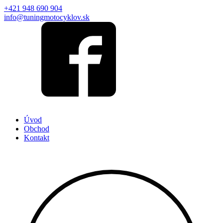
+421 948 690 904
info@tuningmotocyklov.sk
Úvod
Obchod
Kontakt