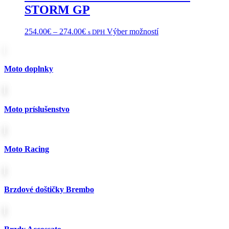
STORM GP
produktu.
Price
Tento
254.00
€
–
274.00
€
Výber možností
s DPH
range:
produkt
254.00€
má
through
viacero
274.00€
variantov.
Moto doplnky
Možnosti
si
môžete
vybrať
Moto príslušenstvo
na
stránke
produktu.
Moto Racing
Brzdové doštičky Brembo