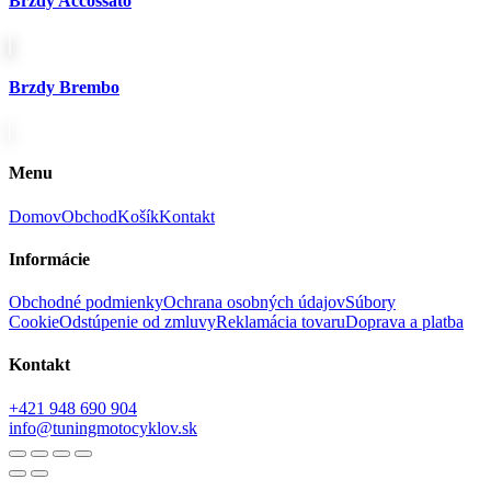
Brzdy Accossato
Brzdy Brembo
Menu
Domov
Obchod
Košík
Kontakt
Informácie
Obchodné podmienky
Ochrana osobných údajov
Súbory
Cookie
Odstúpenie od zmluvy
Reklamácia tovaru
Doprava a platba
Kontakt
+421 948 690 904
info@tuningmotocyklov.sk