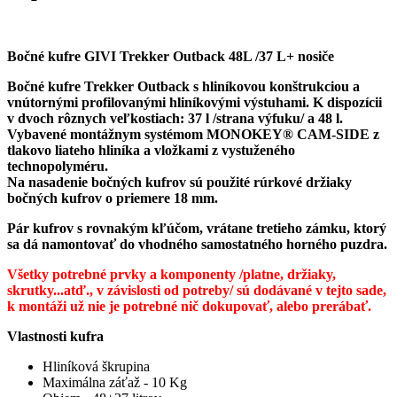
Bočné kufre GIVI Trekker Outback 48L /37 L+ nosiče
Bočné kufre Trekker Outback s hliníkovou konštrukciou a
vnútornými profilovanými hliníkovými výstuhami. K dispozícii
v dvoch rôznych veľkostiach: 37 l /strana výfuku/ a 48 l.
Vybavené montážnym systémom MONOKEY® CAM-SIDE z
tlakovo liateho hliníka a vložkami z vystuženého
technopolyméru.
Na nasadenie bočných kufrov sú použité rúrkové držiaky
bočných kufrov o priemere 18 mm.
Pár kufrov s rovnakým kľúčom, vrátane tretieho zámku, ktorý
sa dá namontovať do vhodného samostatného horného puzdra.
Všetky potrebné prvky a komponenty /platne, držiaky,
skrutky...atď., v závislosti od potreby/ sú dodávané v tejto sade,
k montáži už nie je potrebné nič dokupovať, alebo prerábať.
Vlastnosti kufra
Hliníková škrupina
Maximálna záťaž - 10 Kg