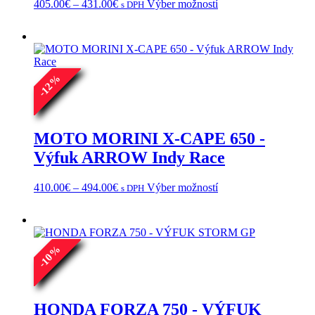
Price
Tento
405.00
€
–
431.00
€
Výber možností
s DPH
range:
produkt
405.00€
má
through
viacero
431.00€
variantov.
Možnosti
%
si
12
môžete
-
vybrať
na
stránke
MOTO MORINI X-CAPE 650 -
produktu.
Výfuk ARROW Indy Race
Price
Tento
410.00
€
–
494.00
€
Výber možností
s DPH
range:
produkt
410.00€
má
through
viacero
494.00€
variantov.
%
Možnosti
10
si
-
môžete
vybrať
na
HONDA FORZA 750 - VÝFUK
stránke