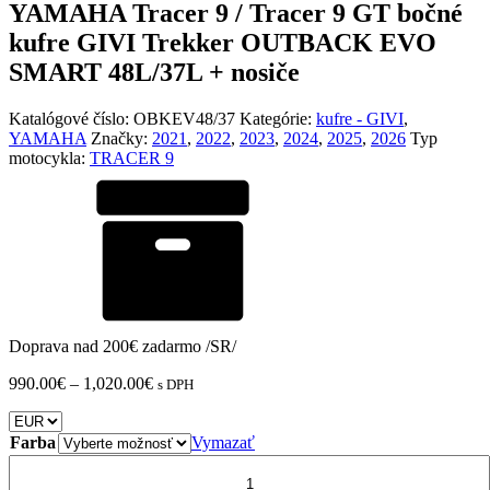
YAMAHA Tracer 9 / Tracer 9 GT bočné
kufre GIVI Trekker OUTBACK EVO
SMART 48L/37L + nosiče
Katalógové číslo:
OBKEV48/37
Kategórie:
kufre - GIVI
,
YAMAHA
Značky:
2021
,
2022
,
2023
,
2024
,
2025
,
2026
Typ
motocykla:
TRACER 9
Doprava nad 200€ zadarmo /SR/
Price
990.00
€
–
1,020.00
€
s DPH
range:
990.00€
through
Farba
Vymazať
1,020.00€
množstvo
YAMAHA