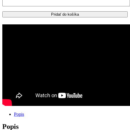
Tracer
9
/
Pridať do košíka
Tracer
9
GT
bočné
kufre
GIVI
Trekker
OUTBACK
EVO
SMART
48L/37L
+
nosiče
Popis
Popis