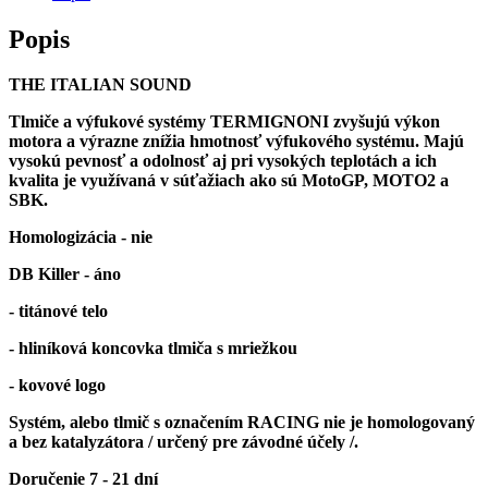
Popis
THE ITALIAN SOUND
Tlmiče a výfukové systémy TERMIGNONI zvyšujú výkon
motora a výrazne znížia hmotnosť výfukového systému. Majú
vysokú pevnosť a odolnosť aj pri vysokých teplotách a ich
kvalita je využívaná v súťažiach ako sú
MotoGP, MOTO2 a
SBK.
Homologizácia - nie
DB Killer - áno
- titánové telo
- hliníková koncovka tlmiča s mriežkou
- kovové logo
Systém, alebo tlmič s označením RACING nie je homologovaný
a bez katalyzátora / určený pre závodné účely /.
Doručenie 7 - 21 dní