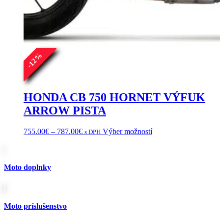
%
12
-
HONDA CB 750 HORNET VÝFUK
ARROW PISTA
Price
Tento
755.00
€
–
787.00
€
Výber možností
s DPH
range:
produkt
755.00€
má
through
viacero
787.00€
variantov.
Moto doplnky
Možnosti
si
môžete
vybrať
Moto príslušenstvo
na
stránke