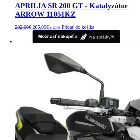
APRILIA SR 200 GT - Katalyzátor
ARROW 11051KZ
Pôvodná
Aktuálna
232.00
€
205.00
€
Pridať do košíka
s DPH
cena
cena
bola:
je:
232.00€.
205.00€.