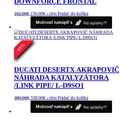
DOWNFORCE FRONTAL
Pôvodná
Aktuálna
162.00
€
150.00
€
Pridať do košíka
s DPH
cena
cena
bola:
je:
162.00€.
150.00€.
%
13
-
DUCATI DESERTX AKRAPOVIČ
NÁHRADA KATALYZÁTORA
/LINK PIPE/ L-D9SO1
Pôvodná
Aktuálna
389.00
€
338.00
€
Pridať do košíka
s DPH
cena
cena
bola:
je:
389.00€.
338.00€.