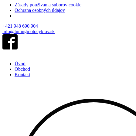
Zásady používania súborov cookie
Ochrana osobných údajov
+421 948 690 904
info@tuningmotocyklov.sk
Úvod
Obchod
Kontakt