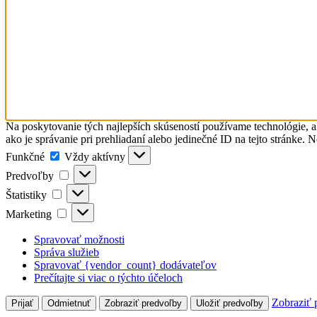
Na poskytovanie tých najlepších skúseností používame technológie, a
ako je správanie pri prehliadaní alebo jedinečné ID na tejto stránke. 
Funkčné
Funkčné
Vždy aktívny
Predvoľby
Predvoľby
Štatistiky
Štatistiky
Marketing
Marketing
Spravovať možnosti
Správa služieb
Spravovať {vendor_count} dodávateľov
Prečítajte si viac o týchto účeloch
Zobraziť 
Prijať
Odmietnuť
Zobraziť predvoľby
Uložiť predvoľby