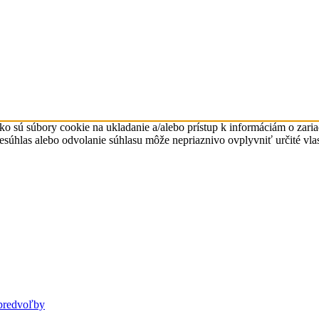
ko sú súbory cookie na ukladanie a/alebo prístup k informáciám o zari
Nesúhlas alebo odvolanie súhlasu môže nepriaznivo ovplyvniť určité vlas
predvoľby