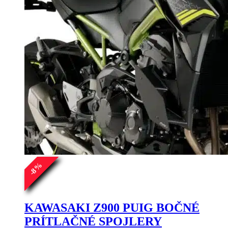
%
8
-
KAWASAKI Z900 PUIG BOČNÉ
PRÍTLAČNÉ SPOJLERY