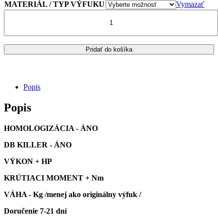
through
MATERIÁL / TYP VÝFUKU
Vymazať
274.00€
množstvo
VÝFUK
STORM
OVAL
TRIUMPH
Pridať do košíka
TIGER
1050
SPORT
Popis
Popis
HOMOLOGIZÁCIA - ÁNO
DB KILLER - ÁNO
VÝKON + HP
KRÚTIACI MOMENT + Nm
VÁHA - Kg /menej ako originálny výfuk /
Doručenie 7-21 dní