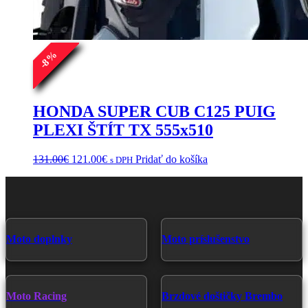
%
8
-
HONDA SUPER CUB C125 PUIG
PLEXI ŠTÍT TX 555x510
Pôvodná
Aktuálna
131.00
€
121.00
€
Pridať do košíka
s DPH
cena
cena
bola:
je:
131.00€.
121.00€.
Moto doplnky
Moto príslušenstvo
Moto Racing
Brzdové doštičky Brembo