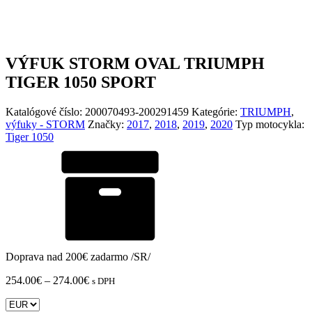
VÝFUK STORM OVAL TRIUMPH
TIGER 1050 SPORT
Katalógové číslo:
200070493-200291459
Kategórie:
TRIUMPH
,
výfuky - STORM
Značky:
2017
,
2018
,
2019
,
2020
Typ motocykla:
Tiger 1050
Doprava nad 200€ zadarmo /SR/
Price
254.00
€
–
274.00
€
s DPH
range:
254.00€