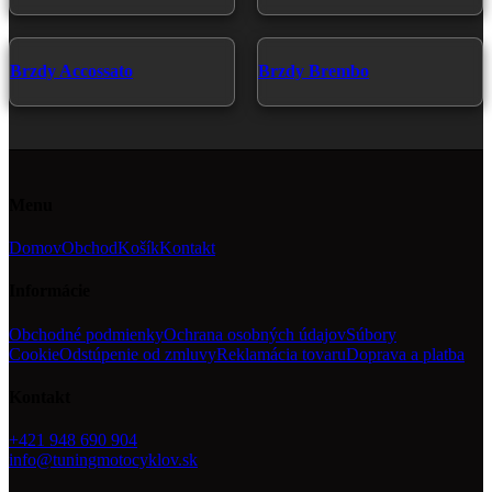
Brzdy Accossato
Brzdy Brembo
Menu
Domov
Obchod
Košík
Kontakt
Informácie
Obchodné podmienky
Ochrana osobných údajov
Súbory
Cookie
Odstúpenie od zmluvy
Reklamácia tovaru
Doprava a platba
Kontakt
+421 948 690 904
info@tuningmotocyklov.sk