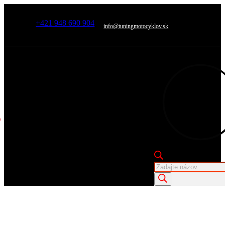
+421 948 690 904
info@tuningmotocyklov.sk
Products
search