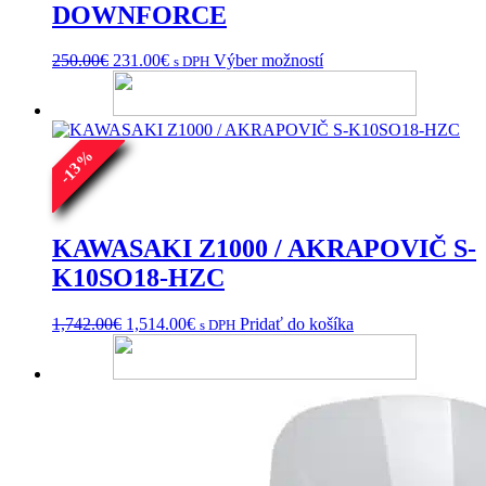
DOWNFORCE
Pôvodná
Aktuálna
Tento
250.00
€
231.00
€
Výber možností
s DPH
cena
cena
produkt
bola:
je:
má
250.00€.
231.00€.
viacero
variantov.
%
Možnosti
13
si
-
môžete
vybrať
na
KAWASAKI Z1000 / AKRAPOVIČ S-
stránke
K10SO18-HZC
produktu.
Pôvodná
Aktuálna
1,742.00
€
1,514.00
€
Pridať do košíka
s DPH
cena
cena
bola:
je:
1,742.00€.
1,514.00€.