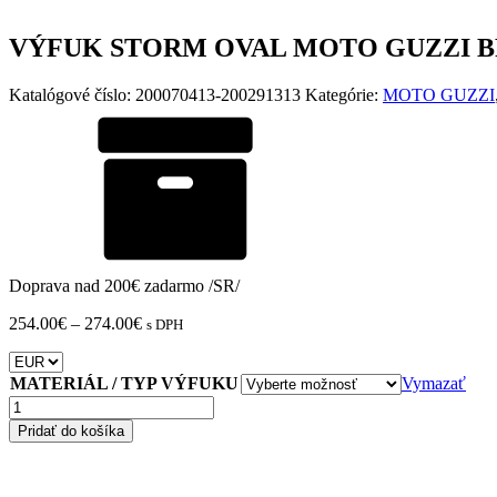
VÝFUK STORM OVAL MOTO GUZZI BREV
Katalógové číslo:
200070413-200291313
Kategórie:
MOTO GUZZI
Doprava nad 200€ zadarmo /SR/
Price
254.00
€
–
274.00
€
s DPH
range:
254.00€
through
MATERIÁL / TYP VÝFUKU
Vymazať
274.00€
množstvo
VÝFUK
Pridať do košíka
STORM
OVAL
MOTO