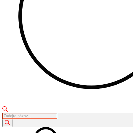
Products
search