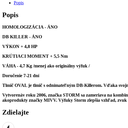
GUZZI
Popis
BREVA
1200
Popis
2007
>
HOMOLOGIZÁCIA - ÁNO
2011
DB KILLER - ÁNO
VÝKON + 4,8 HP
KRÚTIACI MOMENT + 5,5 Nm
VÁHA - 4,7 Kg /menej ako originálny výfuk /
Doručenie 7-21 dní
Tlmič OVAL je tlmič s odnímateľným DB-Killerom. Vďaka svojm
Vytvorenáv roku 2006, značka STORM sa zameriava na kombináci
akoprodukty značky MIVV.
Výfuky Storm zlepšia vzhľad, zvuk
Zdielajte