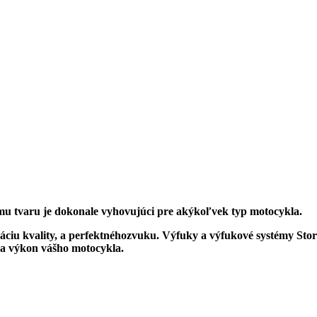
u tvaru je d
okonale vyhovujúci pre akýkoľvek typ motocykla.
u kvality, a perfektnéhozvuku. Výfuky a výfukové systémy Stor
 a výkon vášho motocykla.