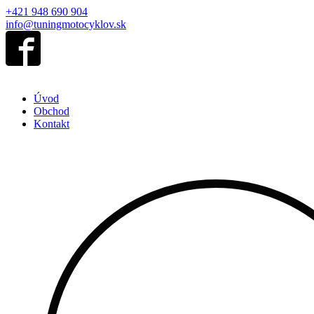
+421 948 690 904
info@tuningmotocyklov.sk
Úvod
Obchod
Kontakt