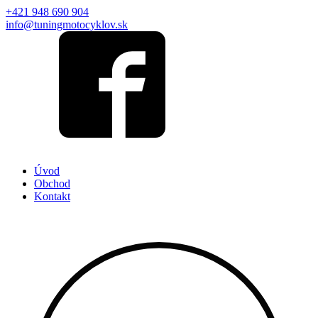
+421 948 690 904
info@tuningmotocyklov.sk
Úvod
Obchod
Kontakt