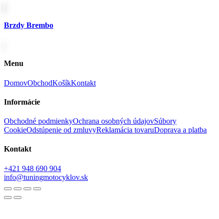
Brzdy Brembo
Menu
Domov
Obchod
Košík
Kontakt
Informácie
Obchodné podmienky
Ochrana osobných údajov
Súbory
Cookie
Odstúpenie od zmluvy
Reklamácia tovaru
Doprava a platba
Kontakt
+421 948 690 904
info@tuningmotocyklov.sk