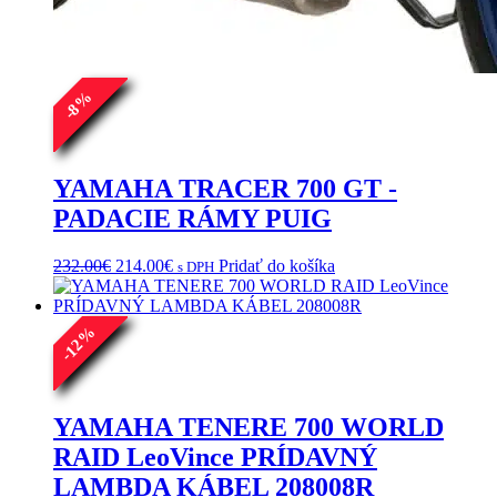
%
8
-
YAMAHA TRACER 700 GT -
PADACIE RÁMY PUIG
Pôvodná
Aktuálna
232.00
€
214.00
€
Pridať do košíka
s DPH
cena
cena
bola:
je:
232.00€.
214.00€.
%
12
-
YAMAHA TENERE 700 WORLD
RAID LeoVince PRÍDAVNÝ
LAMBDA KÁBEL 208008R