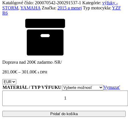
Katalógové číslo:
200070542-200291537-1
Kategórie:
výfuky -
STORM
,
YAMAHA
Značka:
2015 a menej
Typ motocykla:
YZF
R6
Doprava nad 200€ zadarmo /SR/
Price
281.00
€
–
301.00
€
s DPH
range:
281.00€
through
MATERIÁL / TYP VÝFUKU
Vymazať
301.00€
množstvo
VÝFUK
STORM
GP
YAMAHA
Pridať do košíka
YZF
600