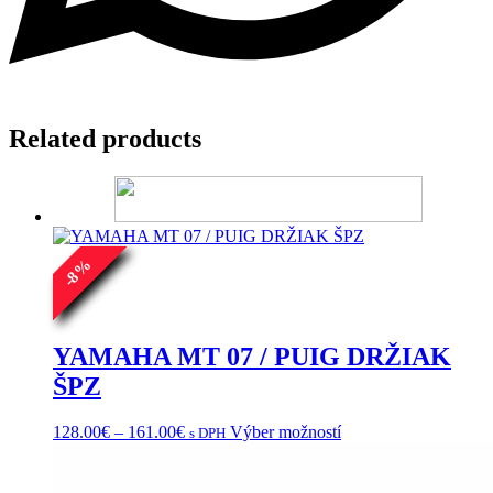
Related products
%
8
-
YAMAHA MT 07 / PUIG DRŽIAK
ŠPZ
Price
Tento
128.00
€
–
161.00
€
Výber možností
s DPH
range:
produkt
128.00€
má
through
viacero