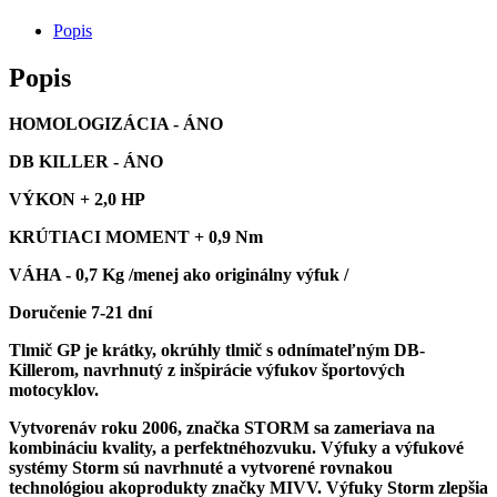
R6
1999
Popis
>
2002/
Popis
2003
>
2005
HOMOLOGIZÁCIA - ÁNO
DB KILLER - ÁNO
VÝKON + 2,0 HP
KRÚTIACI MOMENT + 0,9 Nm
VÁHA - 0,7 Kg /menej ako originálny výfuk /
Doručenie 7-21 dní
Tlmič GP je krátky, okrúhly tlmič s odnímateľným DB-
Killerom, navrhnutý z inšpirácie výfukov športových
motocyklov.
Vytvorenáv roku 2006, značka STORM sa zameriava na
kombináciu kvality, a perfektnéhozvuku. Výfuky a výfukové
systémy Storm sú navrhnuté a vytvorené rovnakou
technológiou akoprodukty značky MIVV.
Výfuky Storm zlepšia