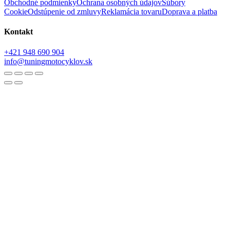
Obchodné podmienky
Ochrana osobných údajov
Súbory
Cookie
Odstúpenie od zmluvy
Reklamácia tovaru
Doprava a platba
Kontakt
+421 948 690 904
info@tuningmotocyklov.sk