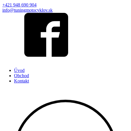
+421 948 690 904
info@tuningmotocyklov.sk
Úvod
Obchod
Kontakt