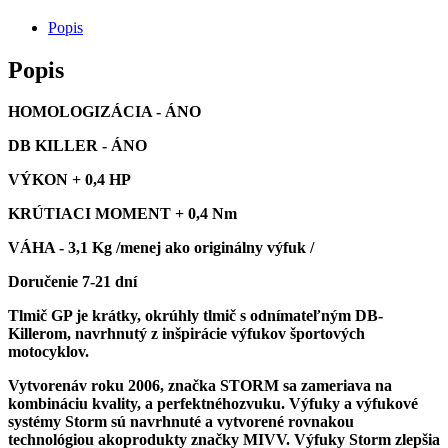
NINJA
250R
Popis
2008
>
Popis
2013
HOMOLOGIZÁCIA - ÁNO
DB KILLER - ÁNO
VÝKON + 0,4 HP
KRÚTIACI MOMENT + 0,4 Nm
VÁHA - 3,1 Kg /menej ako originálny výfuk /
Doručenie 7-21 dní
Tlmič GP je krátky, okrúhly tlmič s odnímateľným DB-
Killerom, navrhnutý z inšpirácie výfukov športových
motocyklov.
Vytvorenáv roku 2006, značka STORM sa zameriava na
kombináciu kvality, a perfektnéhozvuku. Výfuky a výfukové
systémy Storm sú navrhnuté a vytvorené rovnakou
technológiou akoprodukty značky MIVV.
Výfuky Storm zlepšia