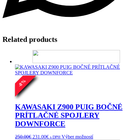
Related products
%
8
-
KAWASAKI Z900 PUIG BOČNÉ
PRÍTLAČNÉ SPOJLERY
DOWNFORCE
Pôvodná
Aktuálna
Tento
250.00
€
231.00
€
Výber možností
s DPH