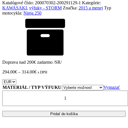
Katalógové číslo:
200070302-200291129-1
Kategórie:
KAWASAKI
,
výfuky - STORM
Značka:
2015 a menej
Typ
motocykla:
Ninja 250
Doprava nad 200€ zadarmo /SR/
Price
294.00
€
–
314.00
€
s DPH
range:
294.00€
through
MATERIÁL / TYP VÝFUKU
Vymazať
314.00€
množstvo
VÝFUK
STORM
GP
CARBON
Pridať do košíka
END
KAWASAKI