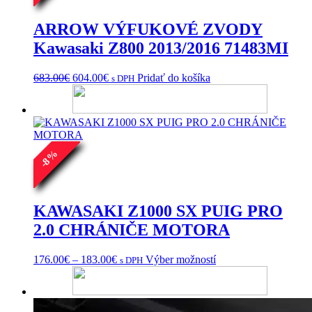
ARROW VÝFUKOVÉ ZVODY
Kawasaki Z800 2013/2016 71483MI
Pôvodná
Aktuálna
683.00
€
604.00
€
Pridať do košíka
s DPH
cena
cena
bola:
je:
683.00€.
604.00€.
%
8
-
KAWASAKI Z1000 SX PUIG PRO
2.0 CHRÁNIČE MOTORA
Price
Tento
176.00
€
–
183.00
€
Výber možností
s DPH
range:
produkt
176.00€
má
through
viacero
183.00€
variantov.