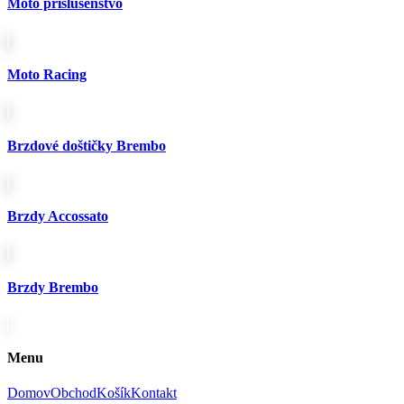
Moto príslušenstvo
na
stránke
produktu.
Moto Racing
Brzdové doštičky Brembo
Brzdy Accossato
Brzdy Brembo
Menu
Domov
Obchod
Košík
Kontakt