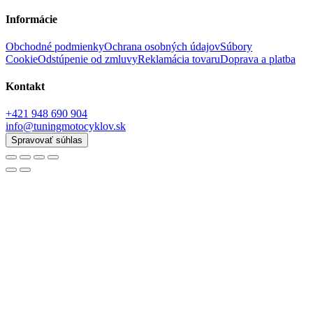
Informácie
Obchodné podmienky
Ochrana osobných údajov
Súbory
Cookie
Odstúpenie od zmluvy
Reklamácia tovaru
Doprava a platba
Kontakt
+421 948 690 904
info@tuningmotocyklov.sk
Spravovať súhlas