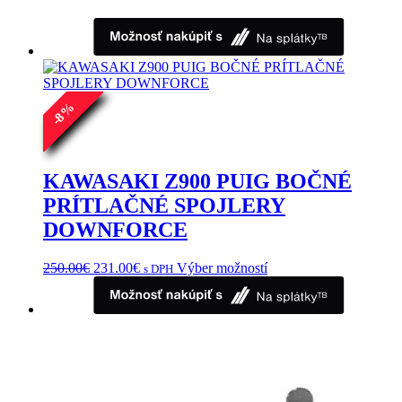
%
8
-
KAWASAKI Z900 PUIG BOČNÉ
PRÍTLAČNÉ SPOJLERY
DOWNFORCE
Pôvodná
Aktuálna
Tento
250.00
€
231.00
€
Výber možností
s DPH
cena
cena
produkt
bola:
je:
má
250.00€.
231.00€.
viacero
variantov.
Možnosti
si
môžete
vybrať