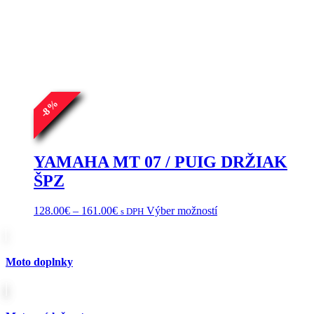
%
8
-
YAMAHA MT 07 / PUIG DRŽIAK
ŠPZ
Price
Tento
128.00
€
–
161.00
€
Výber možností
s DPH
range:
produkt
128.00€
má
through
viacero
161.00€
variantov.
Moto doplnky
Možnosti
si
môžete
vybrať