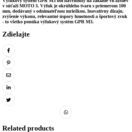
Výfukový systém GPR M3 bol navrhnutý na základe víťazstiev
v súťaži MOTO 3. Výfuk je okrúhleho tvaru s priemerom 100
mm, dodávaný s odnímateľnou mriežkou. Inovatívny dizajn,
zvýšenie výkonu, relevantné úspory hmotnosti a športový zvuk
- to všetko ponúka výfukový systém GPR M3.
Zdielajte
Related products