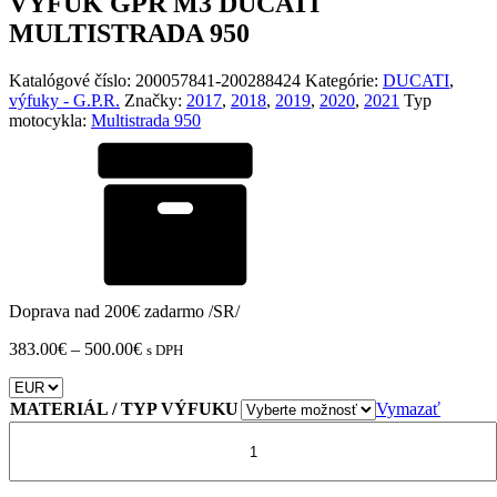
VÝFUK GPR M3 DUCATI
MULTISTRADA 950
Katalógové číslo:
200057841-200288424
Kategórie:
DUCATI
,
výfuky - G.P.R.
Značky:
2017
,
2018
,
2019
,
2020
,
2021
Typ
motocykla:
Multistrada 950
Doprava nad 200€ zadarmo /SR/
Price
383.00
€
–
500.00
€
s DPH
range:
383.00€
through
MATERIÁL / TYP VÝFUKU
Vymazať
500.00€
množstvo
VÝFUK
GPR
M3