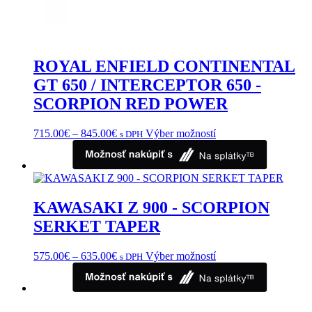
ROYAL ENFIELD CONTINENTAL
GT 650 / INTERCEPTOR 650 -
SCORPION RED POWER
Price
Tento
715.00
€
–
845.00
€
Výber možností
s DPH
range:
produkt
715.00€
má
through
viacero
845.00€
variantov.
Možnosti
KAWASAKI Z 900 - SCORPION
si
môžete
SERKET TAPER
vybrať
na
Price
Tento
575.00
€
–
635.00
€
Výber možností
s DPH
stránke
range:
produkt
produktu.
575.00€
má
through
viacero
635.00€
variantov.