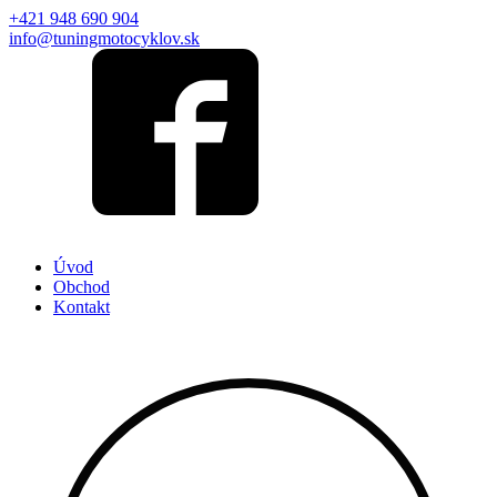
+421 948 690 904
info@tuningmotocyklov.sk
Úvod
Obchod
Kontakt