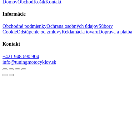
Domov
Obchod
Košík
Kontakt
Informácie
Obchodné podmienky
Ochrana osobných údajov
Súbory
Cookie
Odstúpenie od zmluvy
Reklamácia tovaru
Doprava a platba
Kontakt
+421 948 690 904
info@tuningmotocyklov.sk