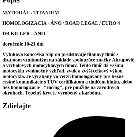
Y6SO12-
HAPT
MATERIÁL - TITANIUM
HOMOLOGIZÁCIA - ÁNO / ROAD LEGAL / EURO 4
DB KILLER - ÁNO
doručenie 10-21 dní
Výfuková koncovka Slip-on predstavuje titánový tlmič s
dizajnom vzniknutým na základe spolupráce značky Akrapovič
a vrcholových motocyklových tímov. Tento tlmič dá vášmu
motocyklu výnimočný vzhľad, zvuk a zvýši celkový výkon
motocykla. Je vyrábaný vo verzii homologovaný pre bežné
cestné komunikácie s TUV certifikátom a tlmičom hluku, alebo
bez homologizácie - "racing", pre použitie na závodných
okruhoch. Tepelný kryt je vyrobený z karbónu.
Zdielajte