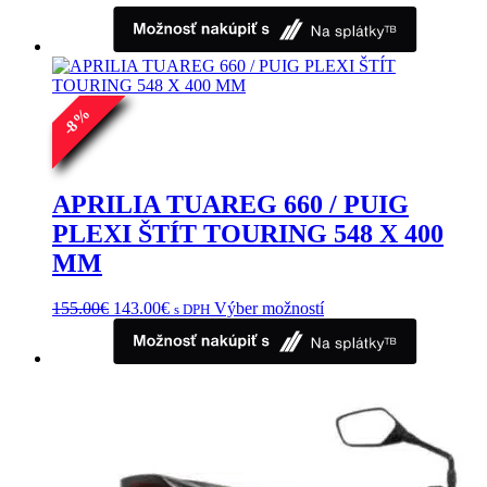
%
8
-
APRILIA TUAREG 660 / PUIG
PLEXI ŠTÍT TOURING 548 X 400
MM
Pôvodná
Aktuálna
Tento
155.00
€
143.00
€
Výber možností
s DPH
cena
cena
produkt
bola:
je:
má
155.00€.
143.00€.
viacero
variantov.
Možnosti
si
môžete
vybrať
na