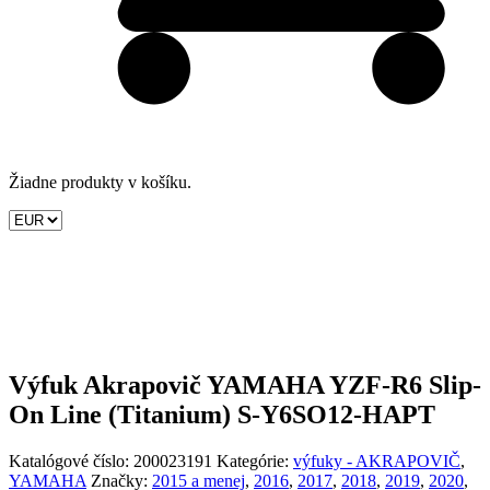
Žiadne produkty v košíku.
Výfuk Akrapovič YAMAHA YZF-R6 Slip-
On Line (Titanium) S-Y6SO12-HAPT
Katalógové číslo:
200023191
Kategórie:
výfuky - AKRAPOVIČ
,
YAMAHA
Značky:
2015 a menej
,
2016
,
2017
,
2018
,
2019
,
2020
,