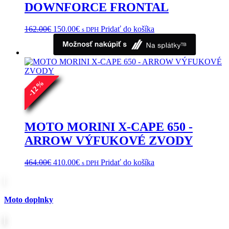
DOWNFORCE FRONTAL
Pôvodná
Aktuálna
162.00
€
150.00
€
Pridať do košíka
s DPH
cena
cena
bola:
je:
162.00€.
150.00€.
%
12
-
MOTO MORINI X-CAPE 650 -
ARROW VÝFUKOVÉ ZVODY
Pôvodná
Aktuálna
464.00
€
410.00
€
Pridať do košíka
s DPH
cena
cena
bola:
je:
464.00€.
410.00€.
Moto doplnky