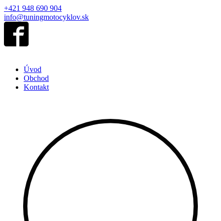
+421 948 690 904
info@tuningmotocyklov.sk
Úvod
Obchod
Kontakt