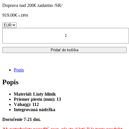
Doprava nad 200€ zadarmo /SR/
919.00
€
s DPH
množstvo
Univerzálna
zadná
brzdová
Pridať do košíka
pumpa
Brembo
Racing
PS
Popis
13
CNC
Popis
-
s
integrovanou
Materiál: Liaty hliník
nádržkou
Priemer piestu (mm): 13
/
Váha(g): 112
XA52130
Integrovaná nádržka
Doručenie 7-21 dní.