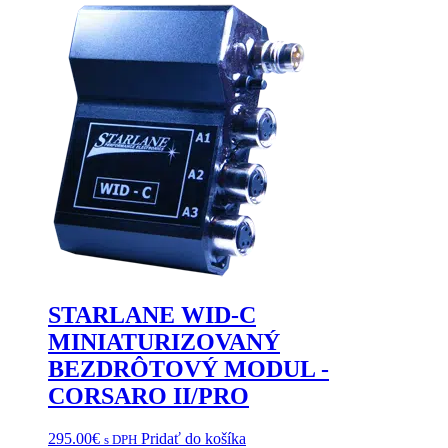
STARLANE WID-C
MINIATURIZOVANÝ
BEZDRÔTOVÝ MODUL -
CORSARO II/PRO
295.00
€
Pridať do košíka
s DPH