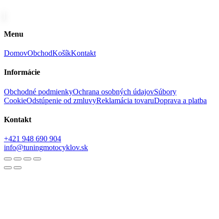
Menu
Domov
Obchod
Košík
Kontakt
Informácie
Obchodné podmienky
Ochrana osobných údajov
Súbory
Cookie
Odstúpenie od zmluvy
Reklamácia tovaru
Doprava a platba
Kontakt
+421 948 690 904
info@tuningmotocyklov.sk