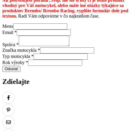
Ak potrebujete poradiť, resp. nie ste si istý či je tento produkt
vhodný pre Váš motocykel, alebo máte iné otázky týkajúce sa
produktov Brembo/ Brembo Racing, vyplňte formulár dole pod
textom.
Radi Vám odpovieme v čo najkratšom čase.
Meno
Email
*
Správa
*
Značka motocykla
*
Typ motocykla
*
Rok výroby
*
Odoslať
Zdielajte