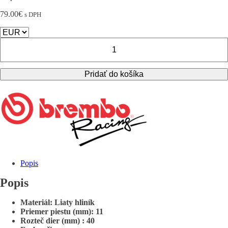
79.00
€
s DPH
množstvo
Univerzálna
zadná
brzdová
Pridať do košíka
pumpa
Brembo
Racing
PS
11B
/
10477610
Popis
Popis
Materiál: Liaty hliník
Priemer piestu (mm): 11
Rozteč dier (mm) : 40