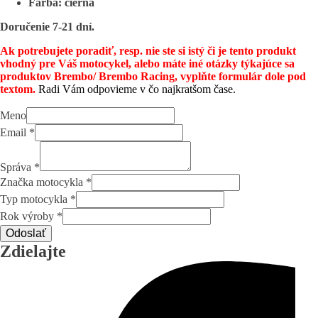
Farba: čierna
Doručenie 7-21 dní.
Ak potrebujete poradiť, resp. nie ste si istý či je tento produkt
vhodný pre Váš motocykel, alebo máte iné otázky týkajúce sa
produktov Brembo/ Brembo Racing, vyplňte formulár dole pod
textom.
Radi Vám odpovieme v čo najkratšom čase.
Meno
Email
*
Správa
*
Značka motocykla
*
Typ motocykla
*
Rok výroby
*
Odoslať
Zdielajte