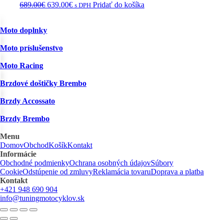
Pôvodná
Aktuálna
689.00
€
639.00
€
Pridať do košíka
s DPH
cena
cena
bola:
je:
Moto doplnky
689.00€.
639.00€.
Moto príslušenstvo
Moto Racing
Brzdové doštičky Brembo
Brzdy Accossato
Brzdy Brembo
Menu
Domov
Obchod
Košík
Kontakt
Informácie
Obchodné podmienky
Ochrana osobných údajov
Súbory
Cookie
Odstúpenie od zmluvy
Reklamácia tovaru
Doprava a platba
Kontakt
+421 948 690 904
info@tuningmotocyklov.sk