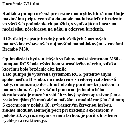
Doručenie 7-21 dní.
Radiálna pumpa určená pre cestné motocykle, ktorá umožňuje
maximálnu pripravenosť a dokonale modulovateľné brzdenie
vo všetkých podmienkach použitia, s vynikajúcou linearitou
medzi silou pôsobiacou na páku a odozvou brzdenia.
RCS ďalej zlepšuje brzdný pocit všetkých športových
motocyklov vybavených najnovšími monoblokovými strmeňmi
Brembo M50.
Optimalizácia hydraulických vzťahov medzi strmeňom M50 a
pumpou RCS bola výsledkom starostlivého návrhu, vďaka
ktorému bolo brzdenie ešte lepšie.
Táto pumpa je vybavená systémom RCS, patentovaným
spoločnosťou Brembo, na nastavenie stredovej vzdialenosti
páky, čo umožňuje dosiahnuť ideálny pocit medzi jazdcom a
motocyklom. Za pár sekúnd pomocou jednoduchého
skrutkovača je možné urobiť brzdový systém agresívnejším a
reaktívnejším (20 mm) alebo mäkším a modulárnejším (18 mm).
S excentrom v polohe 18, zvýrazneným červenou farbou,
získate modulovateľnejší pocit pri brzdení; s excentrom v
polohe 20, zvýrazneným čiernou farbou, je pocit z brzdenia
rýchlejší a reaktívnejší.