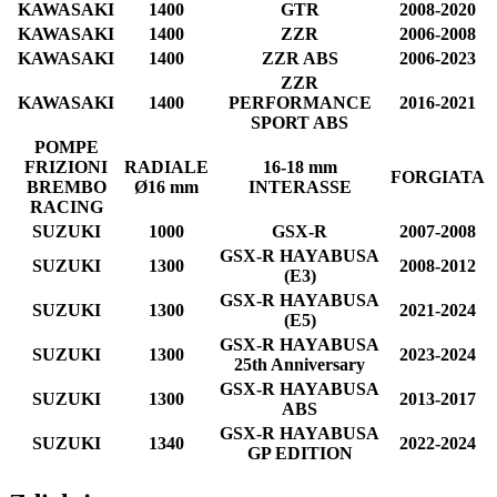
KAWASAKI
1400
GTR
2008-2020
KAWASAKI
1400
ZZR
2006-2008
KAWASAKI
1400
ZZR ABS
2006-2023
ZZR
KAWASAKI
1400
PERFORMANCE
2016-2021
SPORT ABS
POMPE
FRIZIONI
RADIALE
16-18 mm
FORGIATA
BREMBO
Ø16 mm
INTERASSE
RACING
SUZUKI
1000
GSX-R
2007-2008
GSX-R HAYABUSA
SUZUKI
1300
2008-2012
(E3)
GSX-R HAYABUSA
SUZUKI
1300
2021-2024
(E5)
GSX-R HAYABUSA
SUZUKI
1300
2023-2024
25th Anniversary
GSX-R HAYABUSA
SUZUKI
1300
2013-2017
ABS
GSX-R HAYABUSA
SUZUKI
1340
2022-2024
GP EDITION