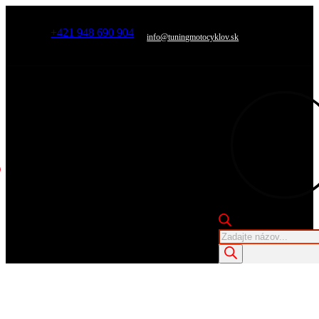
+421 948 690 904
info@tuningmotocyklov.sk
Products
search