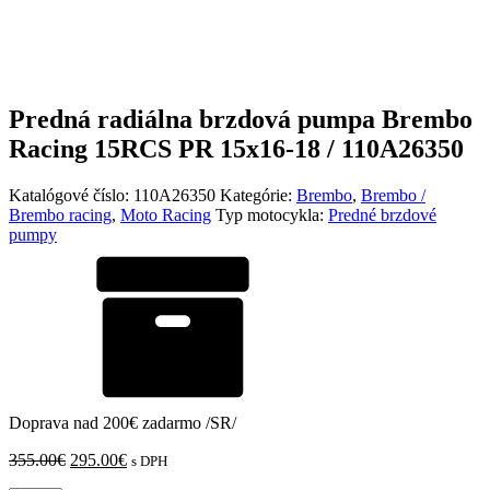
Predná radiálna brzdová pumpa Brembo
Racing 15RCS PR 15x16-18 / 110A26350
Katalógové číslo:
110A26350
Kategórie:
Brembo
,
Brembo /
Brembo racing
,
Moto Racing
Typ motocykla:
Predné brzdové
pumpy
Doprava nad 200€ zadarmo /SR/
Pôvodná
Aktuálna
355.00
€
295.00
€
s DPH
cena
cena