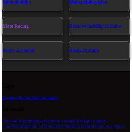
Moto doplnky
Moto príslušenstvo
Moto Racing
Brzdové doštičky Brembo
Brzdy Accossato
Brzdy Brembo
Menu
Domov
Obchod
Košík
Kontakt
Informácie
Obchodné podmienky
Ochrana osobných údajov
Súbory
Cookie
Odstúpenie od zmluvy
Reklamácia tovaru
Doprava a platba