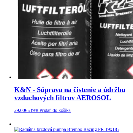
K&N - Súprava na čistenie a údržbu
vzduchových filtrov AEROSOL
29.00
€
Pridať do košíka
s DPH