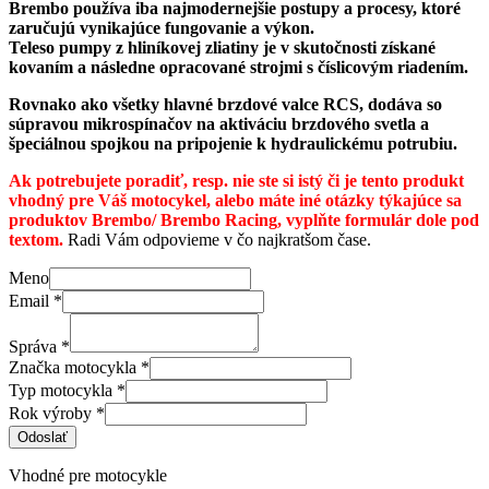
Brembo používa iba najmodernejšie postupy a procesy, ktoré
zaručujú vynikajúce fungovanie a výkon.
Teleso pumpy z hliníkovej zliatiny je v skutočnosti získané
kovaním a následne opracované strojmi s číslicovým riadením.
Rovnako ako všetky hlavné brzdové valce RCS, dodáva so
súpravou mikrospínačov na aktiváciu brzdového svetla a
špeciálnou spojkou na pripojenie k hydraulickému potrubiu.
Ak potrebujete poradiť, resp. nie ste si istý či je tento produkt
vhodný pre Váš motocykel, alebo máte iné otázky týkajúce sa
produktov Brembo/ Brembo Racing, vyplňte formulár dole pod
textom.
Radi Vám odpovieme v čo najkratšom čase.
Meno
Email
*
Správa
*
Značka motocykla
*
Typ motocykla
*
Rok výroby
*
Odoslať
Vhodné pre motocykle