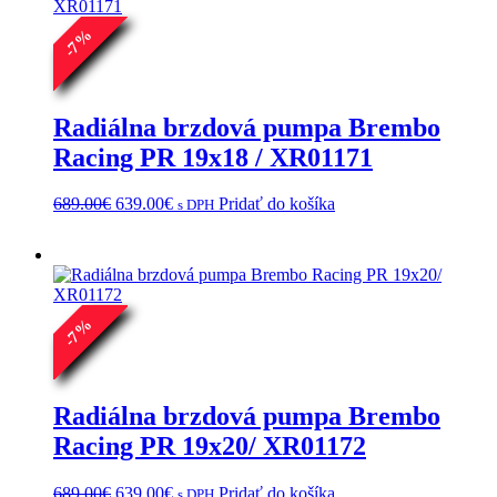
%
7
-
Radiálna brzdová pumpa Brembo
Racing PR 19x18 / XR01171
Pôvodná
Aktuálna
689.00
€
639.00
€
Pridať do košíka
s DPH
cena
cena
bola:
je:
689.00€.
639.00€.
%
7
-
Radiálna brzdová pumpa Brembo
Racing PR 19x20/ XR01172
Pôvodná
Aktuálna
689.00
€
639.00
€
Pridať do košíka
s DPH