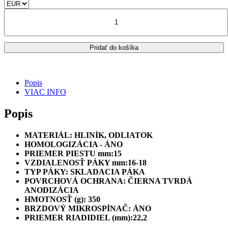
bola:
je:
množstvo
355.00€.
295.00€.
Predná
radiálna
brzdová
Pridať do košíka
pumpa
Brembo
Racing
15RCS
Popis
PR
VIAC INFO
15x16-
18
Popis
/
110A26350
MATERIÁL: HLINÍK, ODLIATOK
HOMOLOGIZÁCIA - ÁNO
PRIEMER PIESTU mm:15
VZDIALENOSŤ PÁKY mm:16-18
TYP PÁKY: SKLADACIA PÁKA
POVRCHOVÁ OCHRANA: ČIERNA TVRDÁ
ANODIZÁCIA
HMOTNOSŤ (g): 350
BRZDOVÝ MIKROSPÍNAČ: ÁNO
PRIEMER RIADIDIEL (mm):22,2