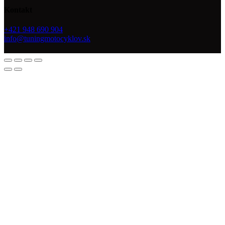
Kontakt
+421 948 690 904
info@tuningmotocyklov.sk