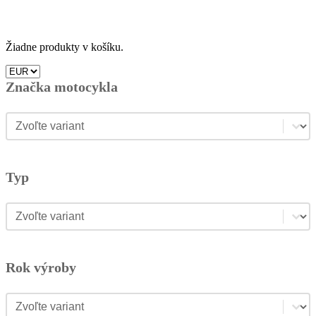
Žiadne produkty v košíku.
Značka motocykla
Značka motocykla
Značka motocykla
Typ
Typ
Typ
Rok výroby
Rok výroby
Rok výroby