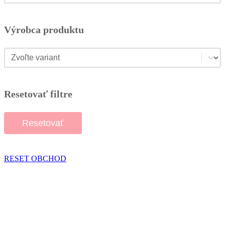
Výrobca produktu
Výrobca produktu
Výrobca produktu
Resetovať filtre
Resetovať
RESET OBCHOD