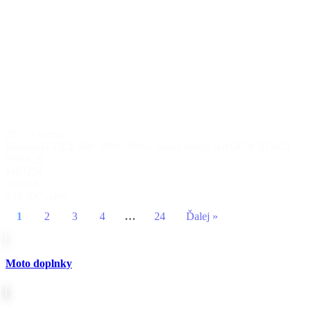
2015 a menej
Kawasaki ZRX 400 1996>2006 / zadné tlmiče HAGON ROAD
SHOCK
M63254
395.00€
375.00€
s DPH
1
2
3
4
…
24
Ďalej »
Moto doplnky