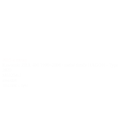
2015 a menej
Kawasaki ZRX 400 1996>2006 / zadné tlmiče HAGON - Type
2820
M63254-1
434.00€
394.00€
s DPH