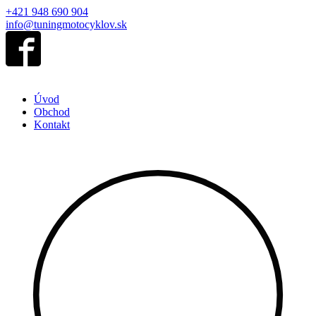
+421 948 690 904
info@tuningmotocyklov.sk
Úvod
Obchod
Kontakt