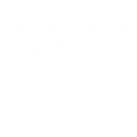
2015 a menej
ERMAX plexi štít Sport Yamaha X MAX 125 / X MAX
250 2010 -2013
200009213-200241599
121.00€
–
132.00€
s DPH