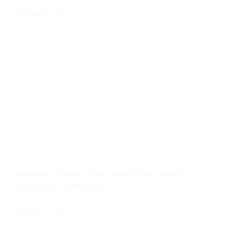
62.00€
s DPH
YAMAHA - Predné brzdové doštičky Brembo CC
Compound / 07YA52CC
07YA52CC
49.00€
s DPH