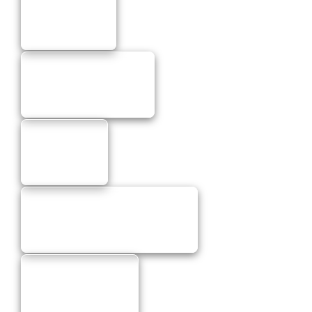
Moto doplnky
Moto príslušenstvo
Moto Racing
Brzdové doštičky Brembo
Brzdy Accossato