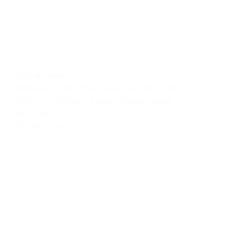
2015 a menej
YAMAHA X-MAX 250 Isotta plexi štít 4 MM
/230mm x 390mm/ Farba - čierna matná
sc2776N.O.
75.00€
s DPH