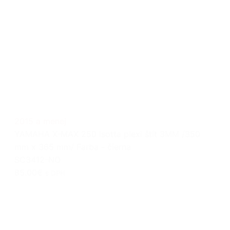
2015 a menej
YAMAHA X-MAX 250 Isotta plexi štít 3MM /350
mm x 365 mm/ Farba - čierna
SC3412-NO
85.00€
s DPH