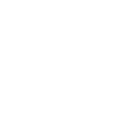
2015 a menej
,
2016
YAMAHA X-MAX 250 Isotta plexi štít 4 MM
/740mm x 700mm/ Farba - priehľadná
sc3410
149.00€
s DPH