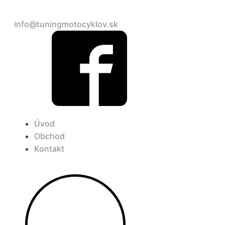
+421 948 690 904
info@tuningmotocyklov.sk
Úvod
Obchod
Kontakt