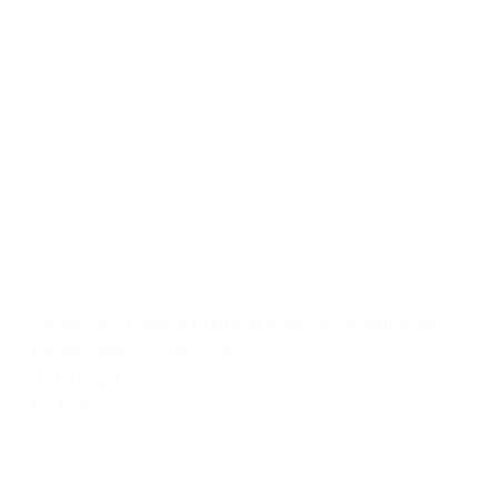
YAMAHA - Predné brzdové doštičky Brembo SA
Compound / 07YA52SA
07YA52SA
55.00€
s DPH