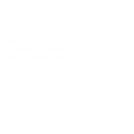
2018
,
2019
,
2020
,
2021
,
2022
ERMAX plexi štít Originál 52,5 cm Yamaha X MAX
125 / X MAX 250
200009203-200241540
150.00€
–
161.00€
s DPH