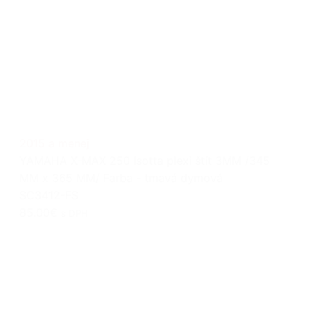
2015 a menej
YAMAHA X-MAX 250 Isotta plexi štít 3MM /345
MM x 365 MM/ Farba - tmavá dymová
SC3412-FS
85.00€
s DPH