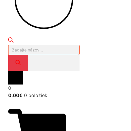
Products
search
0
0.00
€
0 položiek