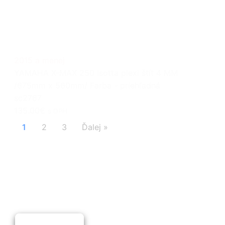
2015 a menej
YAMAHA X-MAX 250 Isotta plexi štít 4 MM
/675mm x 560mm/ Farba - priehľadná
sc2767
135.00€
s DPH
1
2
3
Ďalej »