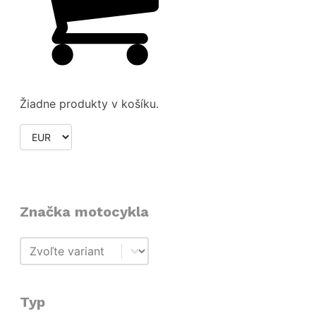
Žiadne produkty v košíku.
Značka motocykla
Značka motocykla
Značka motocykla
Typ