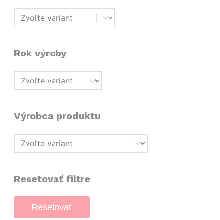
Typ
Typ
Rok výroby
Rok výroby
Rok výroby
Výrobca produktu
Výrobca produktu
Výrobca produktu
Resetovať filtre
Resetovať