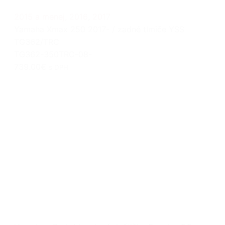
2015 a menej
,
2016
,
2017
Yamaha Xmax 250 2017- / zadné tlmiče YSS
TG362/TRC
TG362-350TRC-08-
739.00€
s DPH