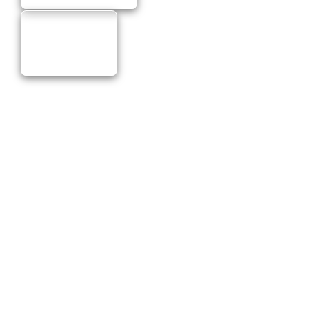
Brzdy Brembo
Menu
Informácie
Domov
Obchodné podmienky
Obchod
Ochrana osobných údajov