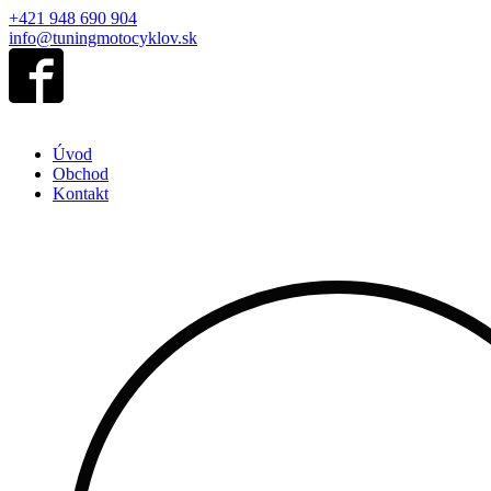
+421 948 690 904
info@tuningmotocyklov.sk
Úvod
Obchod
Kontakt