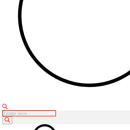
Products
search