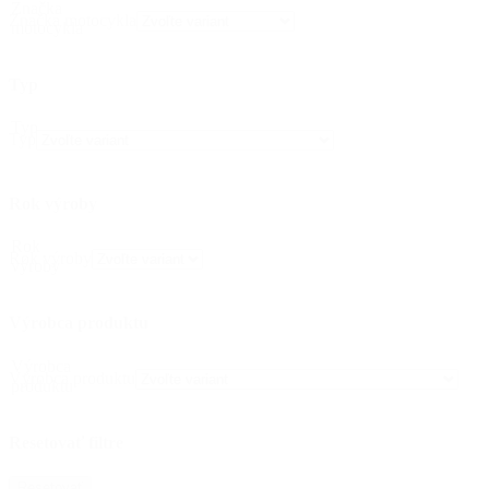
Značka
Značka motocykla
motocykla
Typ
Typ
Typ
Rok výroby
Rok
Rok výroby
výroby
Výrobca produktu
Výrobca
Výrobca produktu
produktu
Resetovať filtre
Resetovať