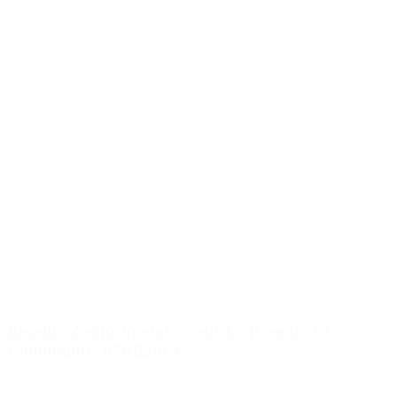
Benelli - Zadné brzdové doštičky Brembo CC
Compound / 07BB20CC
07BB20CC