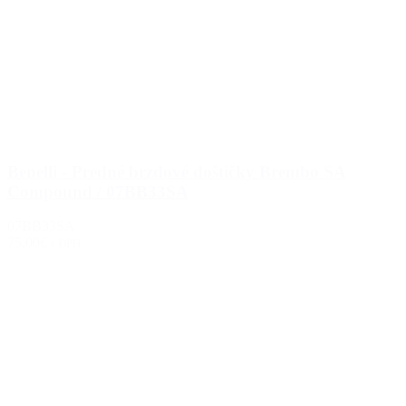
Benelli - Predné brzdové doštičky Brembo SA
Compound / 07BB33SA
07BB33SA
75.00€
s DPH