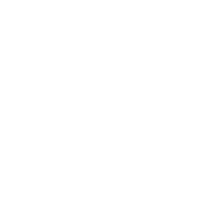
720.00€
665.00€
s DPH