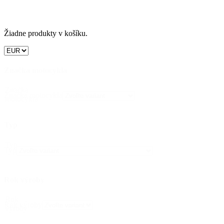
Žiadne produkty v košíku.
Značka motocykla
Značka
Značka motocykla
motocykla
Typ
Typ
Typ
Rok výroby
Rok
Rok výroby
výroby