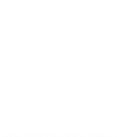
Benelli - Predné brzdové doštičky Brembo LA