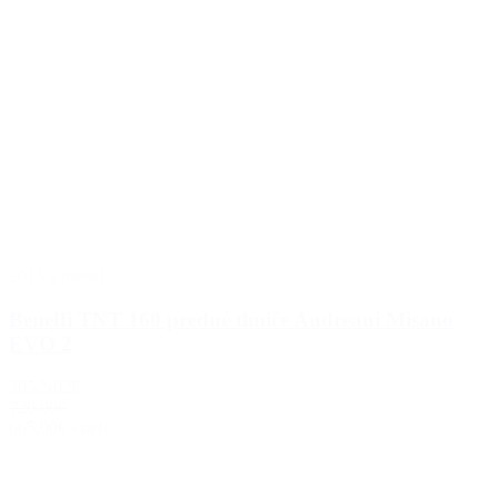
2015 a menej
BenelIi TNT 160 predné tlmiče Andreani Misano
EVO 2
305/N02E
720.00€
665.00€
s DPH