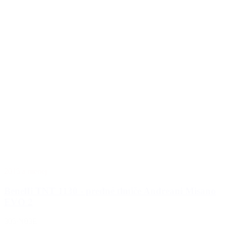
2015 a menej
BenelIi TNT 1130 - predné tlmiče Andreani Misano
EVO 2
305/N03E