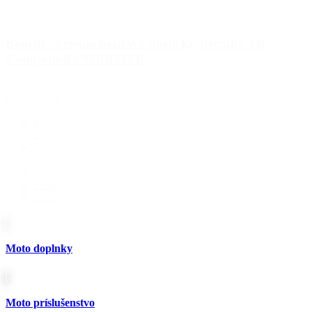
Benelli - Predné brzdové doštičky Brembo SR
Compound / 07BB33SR
07BB33SR
82.00€
s DPH
1
2
3
4
…
2568
Ďalej »
Moto doplnky
Moto príslušenstvo