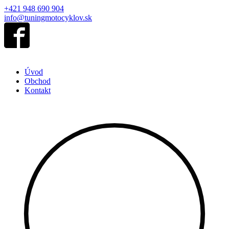
+421 948 690 904
info@tuningmotocyklov.sk
Úvod
Obchod
Kontakt