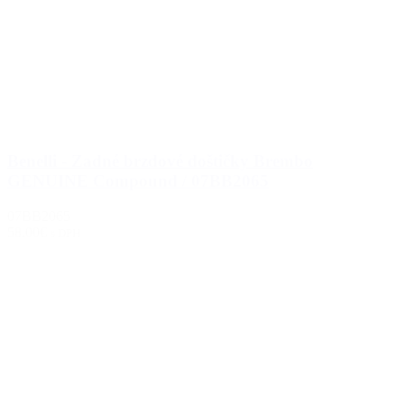
Benelli - Zadné brzdové doštičky Brembo
GENUINE Compound / 07BB2065
07BB2065
58.00€
s DPH