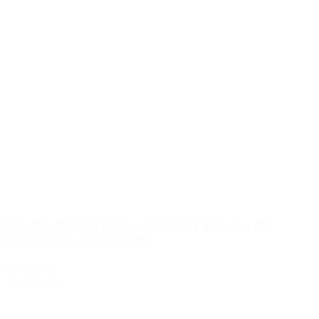
Benelli - Predné brzdové doštičky Brembo RC
Compound / 07BB33RC
07BB33RC
91.00€
s DPH