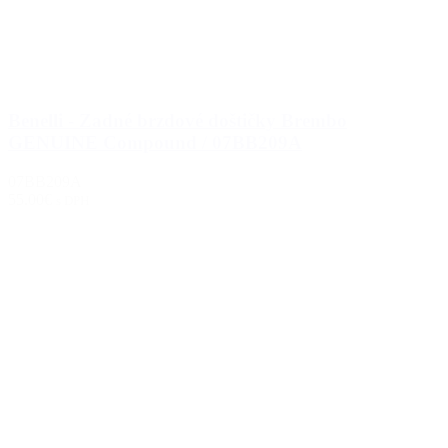
Benelli - Zadné brzdové doštičky Brembo
GENUINE Compound / 07BB209A
07BB209A
55.00€
s DPH