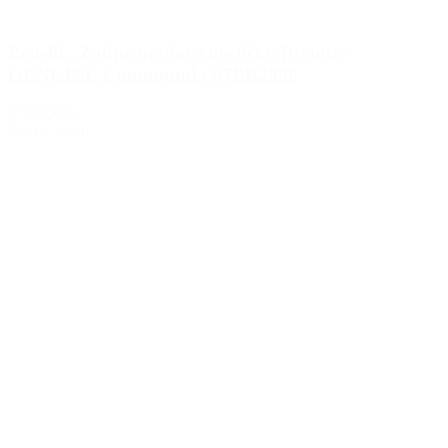
Benelli - Zadné brzdové doštičky Brembo
GENUINE Compound / 07BB2090
07BB2090
56.00€
s DPH