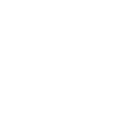
BenelIi TNT SPORTEvo 2 - 1130 '12 - Marzocchi
predné tlmiče Andreani Misano EVO 2
305/N04E
720.00€
665.00€
s DPH