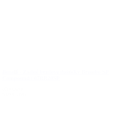
Benelli - Zadné brzdové doštičky Brembo SP
Compound / 07BB20SP
07BB20SP
53.00€
s DPH