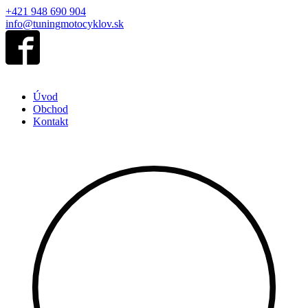
+421 948 690 904
info@tuningmotocyklov.sk
Úvod
Obchod
Kontakt