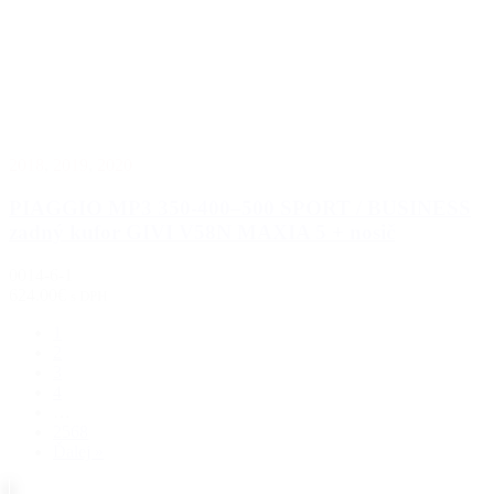
2018
,
2019
,
2020
PIAGGIO MP3 350-400–500 SPORT / BUSINESS
zadný kufor GIVI V58N MAXIA 5 + nosič
0014-6-1
624.00€
s DPH
1
2
3
4
…
2568
Ďalej »