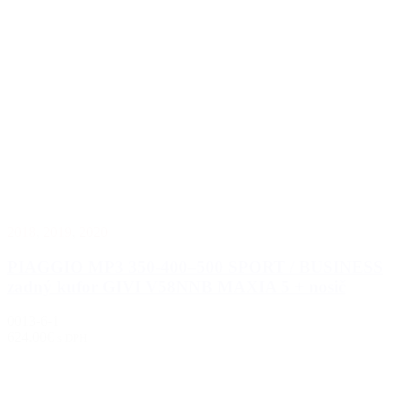
2018
,
2019
,
2020
PIAGGIO MP3 350-400–500 SPORT / BUSINESS
zadný kufor GIVI V58NNB MAXIA 5 + nosič
0013-6-1
624.00€
s DPH