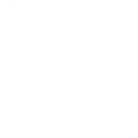
sc4142
141.00€
s DPH