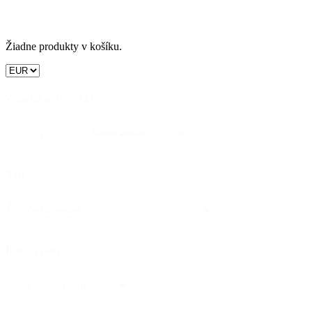
Žiadne produkty v košíku.
Značka motocykla
Značka
Značka motocykla
motocykla
Typ
Typ
Typ
Rok výroby
Rok
Rok výroby
výroby