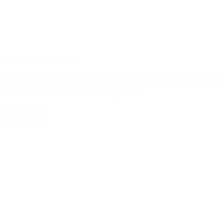
2023
,
2024
,
2025
,
2026
PIAGGIO MP3 HPE 400 Isotta plexi štít 4 MM /821
MM x 828 MM/ Farba - dymová
SC4400-FC
153.00€
s DPH