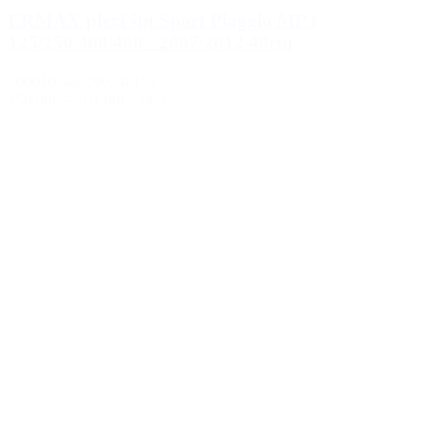
ERMAX plexi štít Sport Piaggio MP3
125/250/300/400 - 2007/2012 40cm
200010246-200248152
150.00€
–
161.00€
s DPH