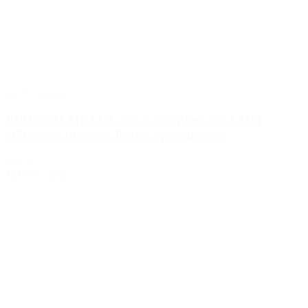
2015 a menej
PIAGGIO MP3 LT 400 Isotta plexi štít 4 MM
/870mm x 660mm/ Farba - priehľadná
sc4142
141.00€
s DPH