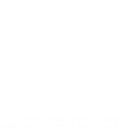
2018
,
2019
,
2020
PIAGGIO MP3 350-400–500 SPORT / BUSINESS
zadný kufor GIVI V58NNTB MAXIA 5 + nosič