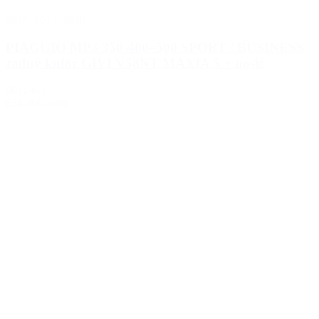
2018
,
2019
,
2020
PIAGGIO MP3 350-400–500 SPORT / BUSINESS
zadný kufor GIVI V58NT MAXIA 5 + nosič
0011-6-1
624.00€
s DPH