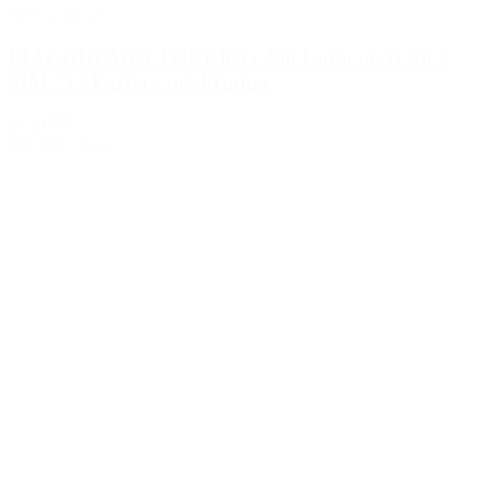
2015 a menej
PIAGGIO MP3 TOURING 400 Isotta plexi štít 3
MM / x / Farba - priehľadná
SC4177T
141.00€
s DPH