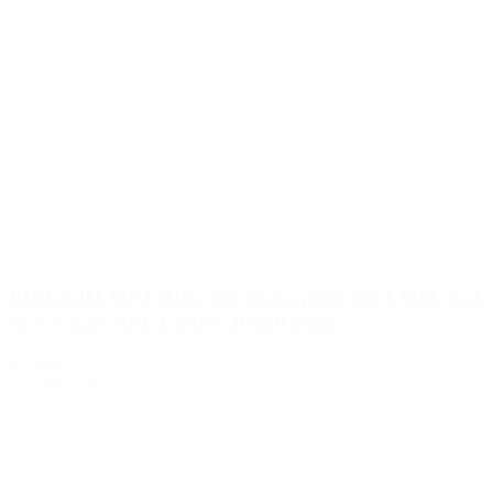
2023
,
2024
,
2025
,
2026
PIAGGIO MP3 HPE 400 Isotta plexi štít 4 MM /821
MM x 828 MM/ Farba - priehľadná
SC4400-T
153.00€
s DPH