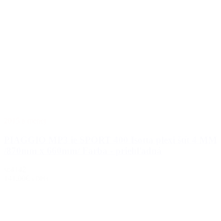
2015 a menej
PIAGGIO MP3 ie SPORT 400 Isotta plexi štít 4 MM
/870mm x 660mm/ Farba - priehľadná
sc4142
141.00€
s DPH