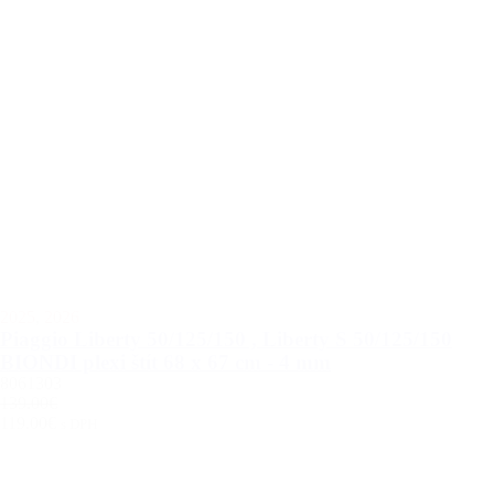
2025
,
2026
Piaggio Liberty 50/125/150 , Liberty S 50/125/150
BIONDI plexi štít 68 x 67 cm - 4 mm
8061303
139.00€
119.00€
s DPH