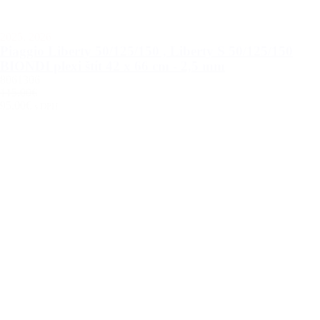
2025
,
2026
Piaggio Liberty 50/125/150 , Liberty S 50/125/150
BIONDI plexi štít 42 x 66 cm - 2,5 mm
8061306
115.00€
95.00€
s DPH