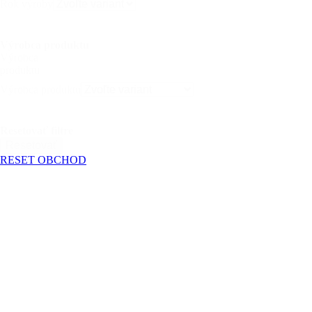
Rok výroby
Výrobca produktu
Výrobca
produktu
Výrobca produktu
Resetovať filtre
Resetovať
RESET OBCHOD