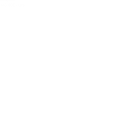
145.00€
s DPH