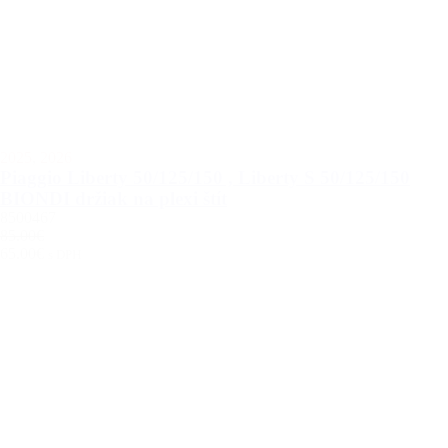
2025
,
2026
Piaggio Liberty 50/125/150 , Liberty S 50/125/150
BIONDI držiak na plexi štít
8500467
85.00€
65.00€
s DPH