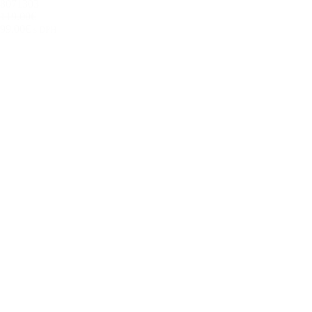
8071303
119.00€
99.00€
s DPH