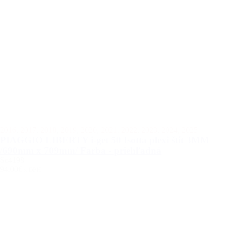
2016
,
2017
,
2018
,
2019
,
2020
,
2021
,
2022
,
2023
,
2024
,
2025
PIAGGIO LIBERTY i-get 50 Isotta plexi štít 3MM
/690mm x 709mm/ Farba - priehľadná
Sc4198
94.00€
s DPH