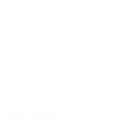
2020
,
2021
,
2022
,
2023
,
2024
,
2025
,
2026
PIAGGIO LIBERTY 3V iGet 50 MALOSSI
sekundárny prevod HTQ z 15/55
6719315b
155.00€