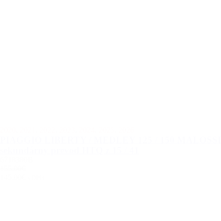
2020
,
2021
,
2022
,
2023
,
2024
,
2025
,
2026
PIAGGIO LIBERTY / MEDLEY 125 / 150 MALOSSI
sekundárny prevod HTQ z 15 / 41
6718380B
155.00€
145.00€
s DPH