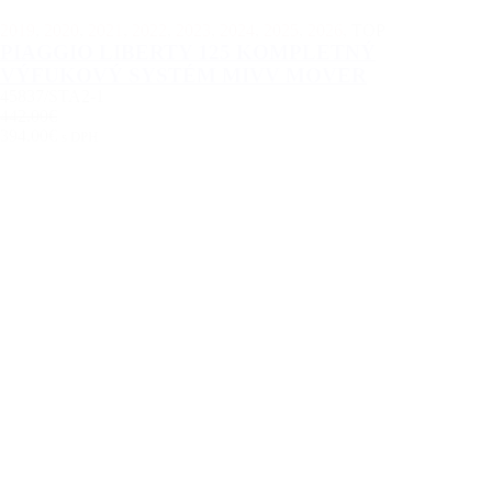
2019
,
2020
,
2021
,
2022
,
2023
,
2024
,
2025
,
2026
,
TOP
PIAGGIO LIBERTY 125 KOMPLETNÝ
VÝFUKOVÝ SYSTÉM MIVV MOVER
45837/STA2-1
442.00€
394.00€
s DPH