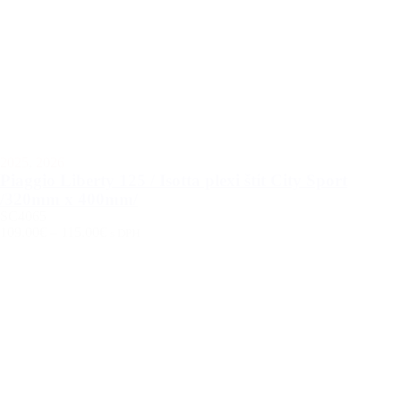
2025
,
2026
Piaggio Liberty 125 / Isotta plexi štít City Sport
/320mm x 400mm/
SC4065
109.00€
–
115.00€
s DPH