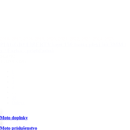
2016
,
2017
,
2018
,
2019
,
2020
,
2021
,
2022
,
2023
,
2024
,
2025
PIAGGIO LIBERTY i-get 150 Isotta plexi štít 3MM /
x / Farba - priehľadná
SC4192
133.00€
s DPH
1
2
3
4
…
39
Ďalej »
Moto doplnky
Moto príslušenstvo