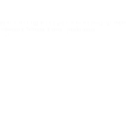
2016
,
2017
,
2018
,
2019
,
2020
,
2021
,
2022
,
2023
,
2024
,
2025
PIAGGIO LIBERTY i-get 150 Isotta plexi štít 3MM
/690mm x 709mm/ Farba - priehľadná
Sc4198
94.00€
s DPH