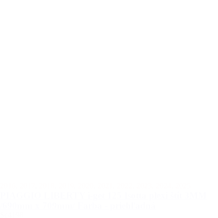
2016
,
2017
,
2018
,
2019
,
2020
,
2021
,
2022
,
2023
,
2024
,
2025
PIAGGIO LIBERTY i-get 125 Isotta plexi štít 3MM
/690mm x 709mm/ Farba - priehľadná
Sc4198