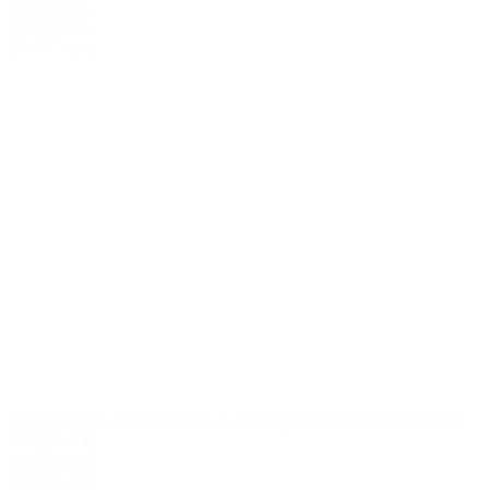
07BB04LA
07BB04LA
56.00€
s DPH
Royal Enfield - Predné brzdové doštičky Brembo CC Compound
/07BB04CC
07BB04CC
48.00€
s DPH