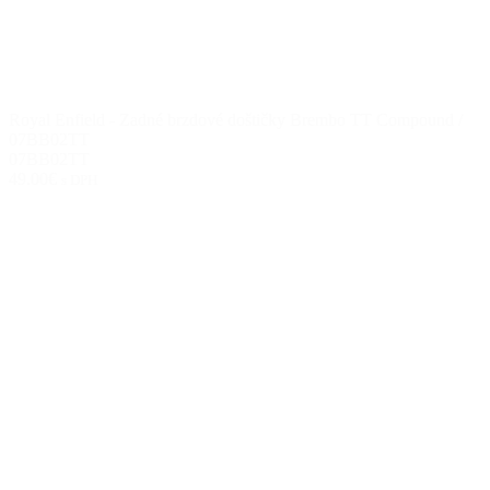
Royal Enfield - Zadné brzdové doštičky Brembo TT Compound /
07BB02TT
07BB02TT
49.00€
s DPH