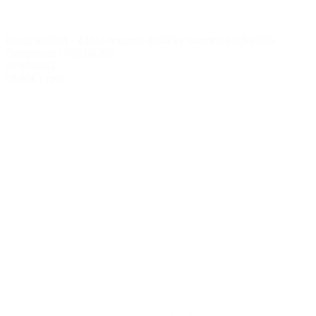
Royal Enfield - Zadné brzdové doštičky Brembo GENUINE
Compound / 07BB0265
07BB0265
58.00€
s DPH