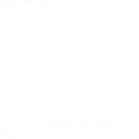
ROYAL ENFIELD - Predné brzdové doštičky Brembo LA
Compound / 07BB03LA
07BB03LA
55.00€
s DPH
ROYAL ENFIELD - Predné brzdové doštičky Brembo CC
Compound / 07BB0306
07BB0306