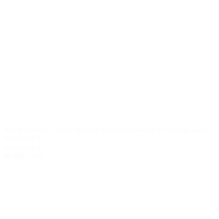
Royal Enfield - Zadné brzdové doštičky Brembo SD Compound /
07BB02SD
07BB02SD
49.00€
s DPH