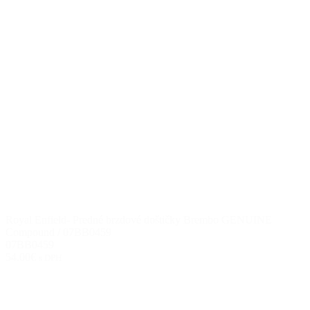
Royal Enfield- Predné brzdové doštičky Brembo GENUINE
Compound / 07BB0459
07BB0459
54.00€
s DPH