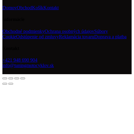
Domov
Obchod
Košík
Kontakt
Informácie
Obchodné podmienky
Ochrana osobných údajov
Súbory
Cookie
Odstúpenie od zmluvy
Reklamácia tovaru
Doprava a platba
Kontakt
+421 948 690 904
info@tuningmotocyklov.sk