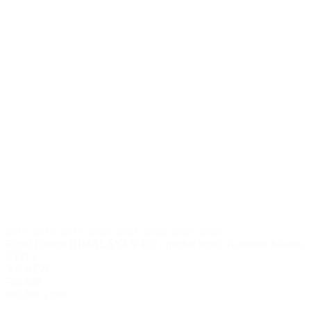
2017
,
2018
,
2019
,
2020
,
2021
,
2022
,
2023
,
2024
Royal Enfield HIMALAYAN 410 - predné tlmiče Andreani Misano
EVO 2
305/RE2E
720.00€
665.00€
s DPH