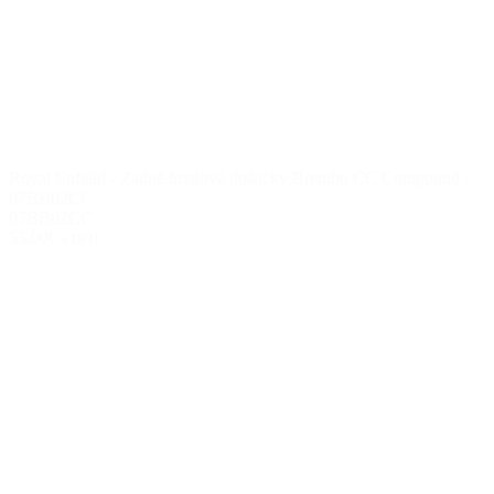
Royal Enfield - Zadné brzdové doštičky Brembo CC Compound /
07BB02CC
07BB02CC
53.00€
s DPH