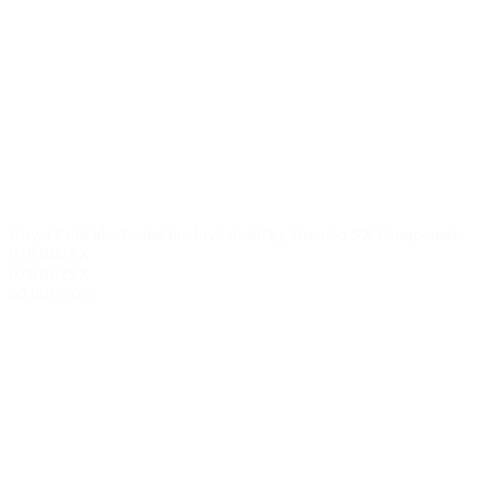
Royal Enfield - Zadné brzdové doštičky Brembo SX Compound /
07BB02SX
07BB02SX
60.00€
s DPH