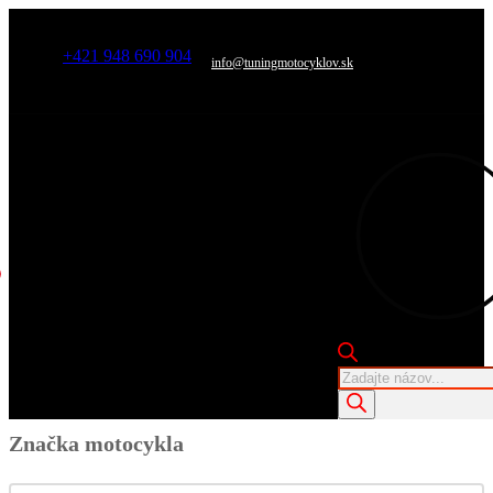
+421 948 690 904
info@tuningmotocyklov.sk
Products
search
Značka motocykla
Značka motocykla