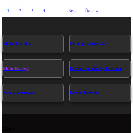
47.00€
s DPH
1
2
3
4
…
2568
Ďalej »
Moto doplnky
Moto príslušenstvo
Moto Racing
Brzdové doštičky Brembo
Brzdy Accossato
Brzdy Brembo
Menu