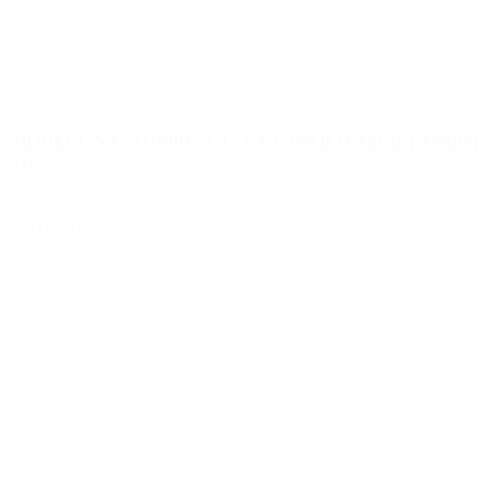
2022
,
2023
,
2024
Suzuki GSX-S1000GX/GT Evotech chránič prednej
osi
PRFA-0317
63.00€
s DPH