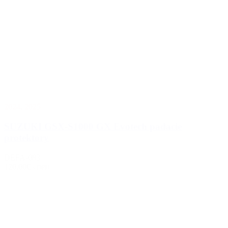
2024
,
2025
SUZUKI GSX-S1000 GX Evotech padacie
protektory
DEFA-083
120.00€
s DPH