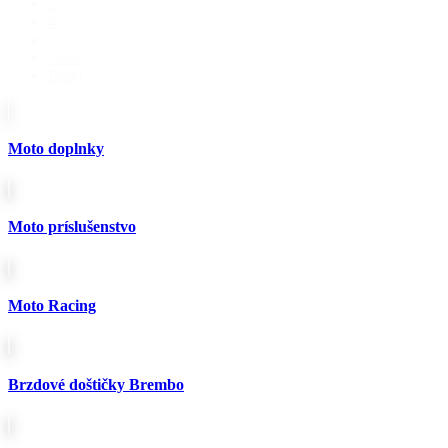
3
4
…
2568
Ďalej »
Moto doplnky
Moto príslušenstvo
Moto Racing
Brzdové doštičky Brembo