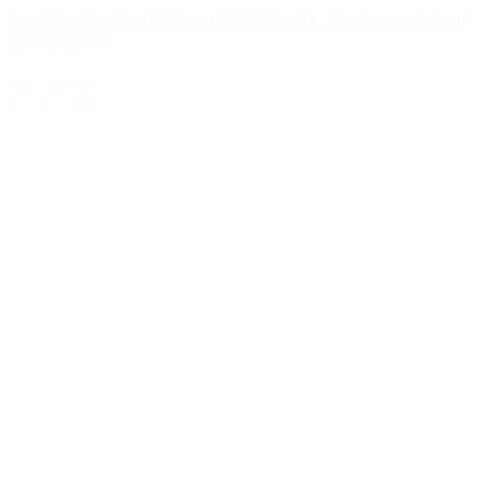
Suzuki GSX-S1000/ S1000GX/GT Evotech chránič
prednej osi
PRFA-0317
63.00€
s DPH