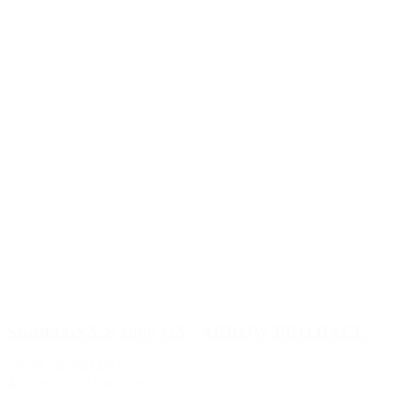
2024
,
2025
,
2026
Suzuki GSX-S 1000 GX - ARROW PRO RACE
71938-PR-PRI-PRN
419.00€
–
459.00€
s DPH