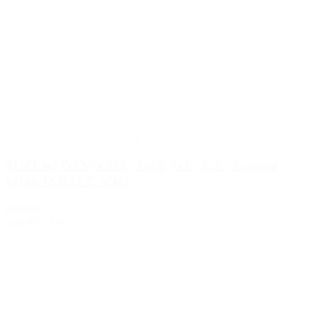
2020
,
2021
,
2022
,
2023
,
2024
,
2025
,
2026
SUZUKI GSX-S 950 / 1000 /GT / GX / Katana
výfuk IXRACE MK2
395.00€
369.00€
s DPH