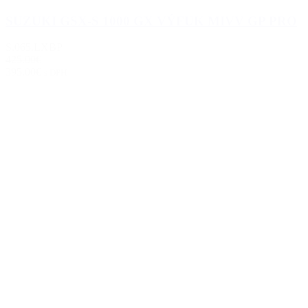
SUZUKI GSX-S 1000 GX VÝFUK MIVV GP PRO
S.065.LXBP
425.00€
395.00€
s DPH