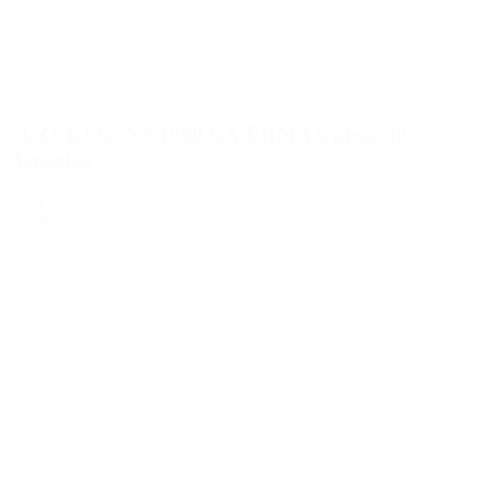
2024
,
2025
,
2026
SUZUKI GSXS 1000 GX ERMAX plexi štít
Aeromax
0704Y92
155.00€
137.00€
s DPH