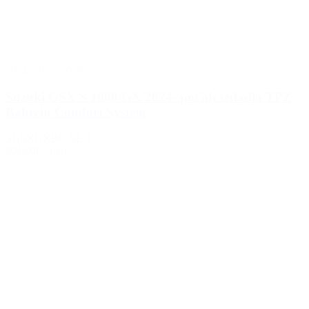
2024
,
2025
,
2026
Suzuki GSX S 1000 GX 2024- poťah sedadla TPZ
Bahrein Comfort System
SGSXGXBC-SL-1
301.00€
s DPH