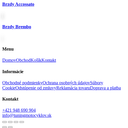
Brzdy Accossato
Brzdy Brembo
Menu
Domov
Obchod
Košík
Kontakt
Informácie
Obchodné podmienky
Ochrana osobných údajov
Súbory
Cookie
Odstúpenie od zmluvy
Reklamácia tovaru
Doprava a platba
Kontakt
+421 948 690 904
info@tuningmotocyklov.sk