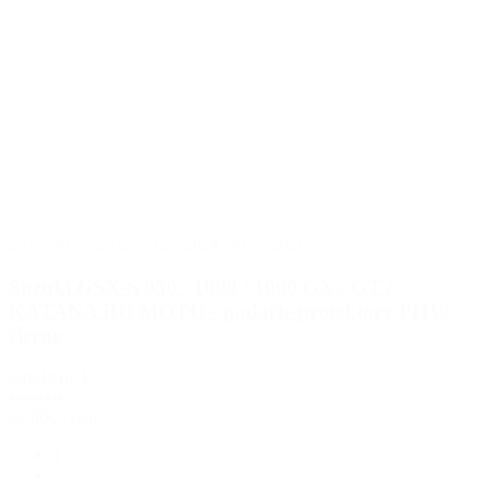
2020
,
2021
,
2022
,
2023
,
2024
,
2025
,
2026
Suzuki GSX-S 950 / 1000 / 1000 GX / GT /
KATANA RD MOTO - padacie protektory PHV/
čierne
S49-PH01K
105.00€
92.00€
s DPH
1
2