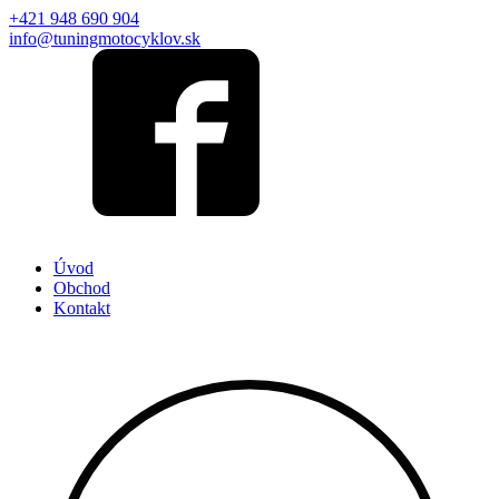
+421 948 690 904
info@tuningmotocyklov.sk
Úvod
Obchod
Kontakt