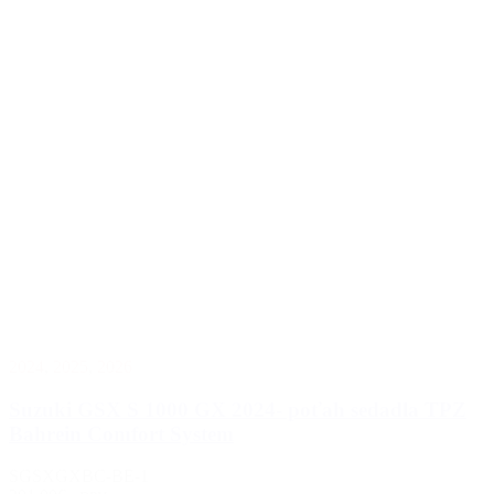
2024
,
2025
,
2026
Suzuki GSX S 1000 GX 2024- poťah sedadla TPZ
Bahrein Comfort System
SGSXGXBC-BE-1