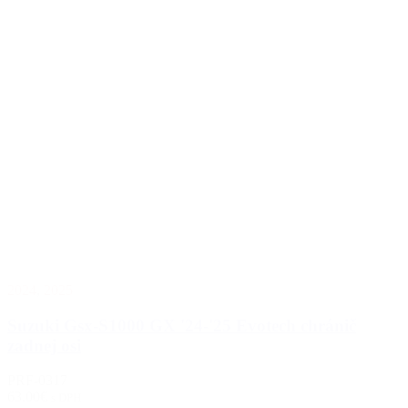
2024
,
2025
Suzuki Gsx-S1000 GX '24-'25 Evotech chránič
zadnej osi
PRF-0317
63.00€
s DPH