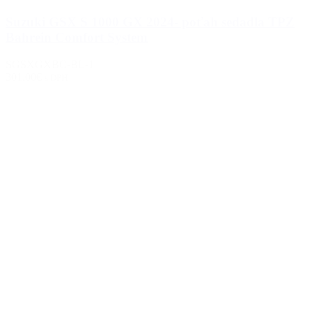
Suzuki GSX S 1000 GX 2024- poťah sedadla TPZ
Bahrein Comfort System
SGSXGXBC-BL-1
301.00€
s DPH