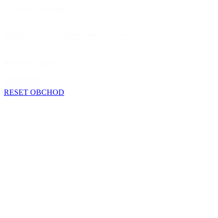
Výrobca produktu
Výrobca
Výrobca produktu
produktu
Resetovať filtre
Resetovať
RESET OBCHOD