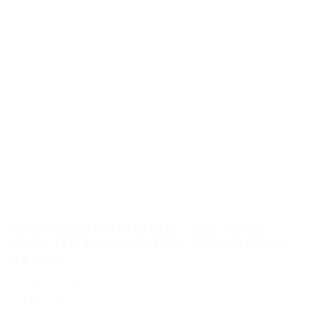
2015 a menej
,
2016
,
2017
,
2018
,
2019
,
2020
,
2021
,
2022
,
2023
Suzuki GSX R 600 / 750 2011 - 2023 - poťah
sedadla TPZ Tefè Special Color Ultragrip 6RDG
(red-grey)
SGSXRTSU-6RDG-1
251.00€
s DPH