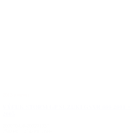
2015 a menej
VÝFUK STORM GP SUZUKI GSXR 600 2001 >
2005
200070436-200291357
254.00€
–
274.00€
s DPH