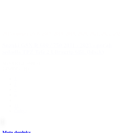
2015 a menej
,
2016
,
2017
,
2018
,
2019
,
2020
,
2021
,
2022
,
2023
Suzuki GSX R 600 / 750 2011 - 2023 - poťah
sedadla TPZ Tefè 2 Ultragrip 6BL (black)
SGSXRT2U-6BL-1
245.00€
s DPH
1
2
3
4
…
11
Ďalej »
Moto doplnky