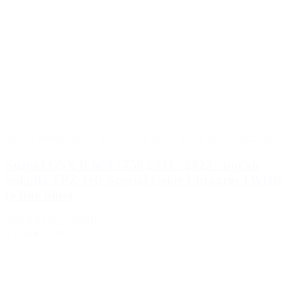
2015 a menej
,
2016
,
2017
,
2018
,
2019
,
2020
,
2021
,
2022
,
2023
Suzuki GSX R 600 / 750 2011 - 2023 - poťah
sedadla TPZ Tefè Special Color Ultragrip 1WHB
(white-blue)
SGSXRTSU-1WHB-1
251.00€
s DPH