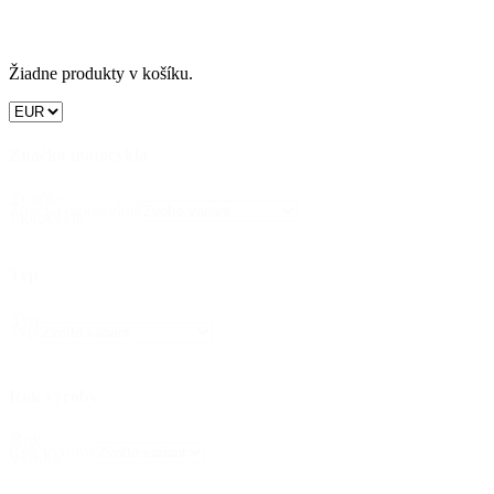
Žiadne produkty v košíku.
Značka motocykla
Značka
Značka motocykla
motocykla
Typ
Typ
Typ
Rok výroby
Rok
Rok výroby
výroby