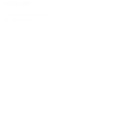
(white-red)
SGSXRTSU-7WHR-1
251.00€
s DPH