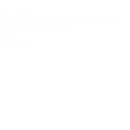
2015 a menej
Suzuki GSX-R 600 (2011 - ), PP Tuning RACE
CONCEPT prepákovanie
666
449.00€
s DPH