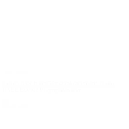
2015 a menej
Suzuki GSX-R 600/750 (2006-2010), PP Tuning
RACE CONCEPT prepákovanie
662
433.00€
s DPH