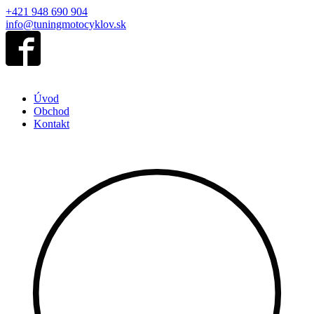
+421 948 690 904
info@tuningmotocyklov.sk
Úvod
Obchod
Kontakt