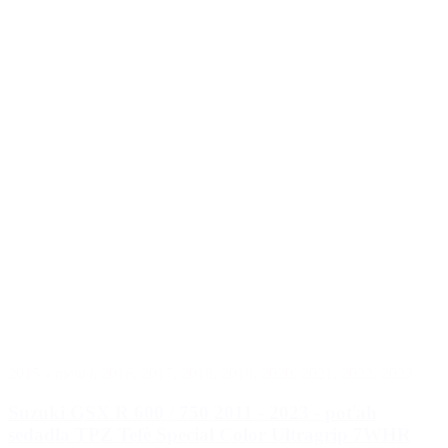
2015 a menej
,
2016
,
2017
,
2018
,
2019
,
2020
,
2021
,
2022
,
2023
Suzuki GSX R 600 / 750 2011 - 2023 - poťah
sedadla TPZ Tefè Special Color Ultragrip 7WHR