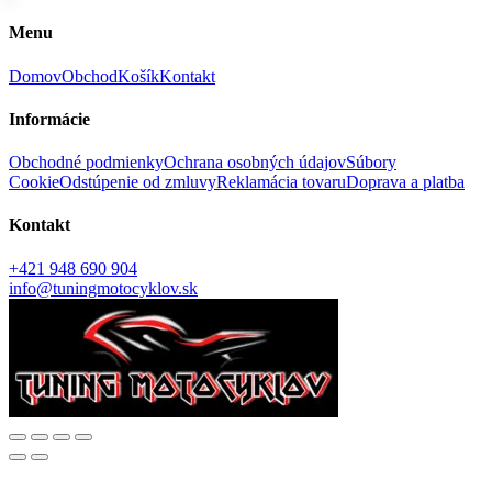
Menu
Domov
Obchod
Košík
Kontakt
Informácie
Obchodné podmienky
Ochrana osobných údajov
Súbory
Cookie
Odstúpenie od zmluvy
Reklamácia tovaru
Doprava a platba
Kontakt
+421 948 690 904
info@tuningmotocyklov.sk