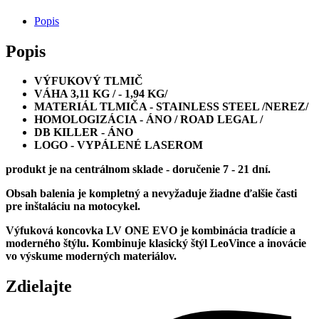
ONE
Popis
EVO
Popis
VÝFUKOVÝ TLMIČ
VÁHA 3,11 KG / - 1,94 KG/
MATERIÁL TLMIČA - STAINLESS STEEL /NEREZ/
HOMOLOGIZÁCIA - ÁNO / ROAD LEGAL /
DB KILLER - ÁNO
LOGO - VYPÁLENÉ LASEROM
produkt je na centrálnom sklade - doručenie 7 - 21 dní.
Obsah balenia je kompletný a nevyžaduje žiadne ďalšie časti
pre inštaláciu na motocykel.
Výfuková koncovka LV ONE EVO je kombinácia tradície a
moderného štýlu. Kombinuje klasický štýl LeoVince a inovácie
vo výskume moderných materiálov.
Zdielajte