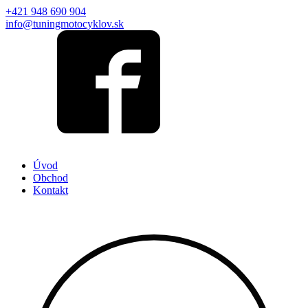
+421 948 690 904
info@tuningmotocyklov.sk
Úvod
Obchod
Kontakt