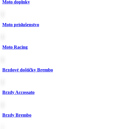
775.00€
variantov.
Moto doplnky
Možnosti
si
môžete
vybrať
Moto príslušenstvo
na
stránke
produktu.
Moto Racing
Brzdové doštičky Brembo
Brzdy Accossato
Brzdy Brembo