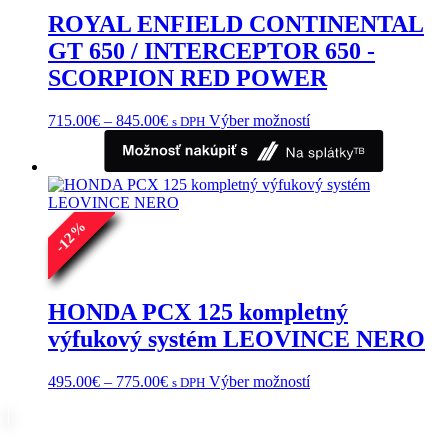
ROYAL ENFIELD CONTINENTAL
GT 650 / INTERCEPTOR 650 -
SCORPION RED POWER
Price
Tento
715.00
€
–
845.00
€
Výber možností
s DPH
range:
produkt
715.00€
má
through
viacero
845.00€
variantov.
Možnosti
%
si
12
môžete
-
vybrať
na
stránke
HONDA PCX 125 kompletný
produktu.
výfukový systém LEOVINCE NERO
Price
Tento
495.00
€
–
775.00
€
Výber možností
s DPH
range:
produkt
495.00€
má
through
viacero