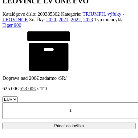
LEOVINCE LV ONE EVO
Katalógové číslo:
200385302
Kategórie:
TRIUMPH
,
výfuky -
LEOVINCE
Značky:
2020
,
2021
,
2022
,
2023
Typ motocykla:
Tiger 900
Doprava nad 200€ zadarmo /SR/
Pôvodná
Aktuálna
625.00
€
553.00
€
s DPH
cena
cena
bola:
je:
množstvo
625.00€.
553.00€.
TRIUMPH
TIGER
900
Pridať do košíka
GT/RALLY/PRO
LEOVINCE
LV