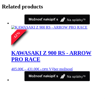
Related products
%
12
-
KAWASAKI Z 900 RS - ARROW
PRO RACE
Price
Tento
405.00
€
–
431.00
€
Výber možností
s DPH
range:
produkt
405.00€
má
through
viacero
431.00€
variantov.
Možnosti
si
môžete
vybrať