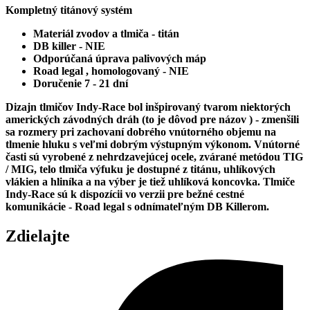
Racing
Kompletný titánový systém
Materiál zvodov a tlmiča - titán
DB killer - NIE
Odporúčaná úprava palivových máp
Road legal , homologovaný - NIE
Doručenie 7 - 21 dní
D
izajn tlmičov Indy-Race bol inšpirovaný tvarom niektorých
amerických závodných dráh (to je dôvod pre názov ) - zmenšili
sa rozmery pri zachovaní dobrého vnútorného objemu na
tlmenie hluku s veľmi dobrým výstupným výkonom. Vnútorné
časti sú vyrobené z nehrdzavejúcej ocele, zvárané metódou TIG
/ MIG, telo tlmiča výfuku je dostupné z titánu, uhlíkových
vlákien a hliníka a na výber je tiež uhlíková koncovka. Tlmiče
Indy-Race sú k dispozícii vo verzii pre bežné cestné
komunikácie - Road legal s odnímateľným DB Killerom.
Zdielajte