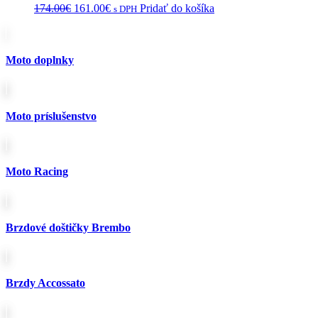
Pôvodná
Aktuálna
174.00
€
161.00
€
Pridať do košíka
s DPH
cena
cena
bola:
je:
174.00€.
161.00€.
Moto doplnky
Moto príslušenstvo
Moto Racing
Brzdové doštičky Brembo
Brzdy Accossato