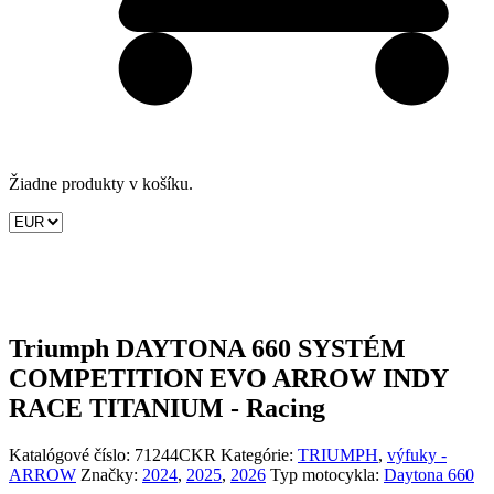
Žiadne produkty v košíku.
Triumph DAYTONA 660 SYSTÉM
COMPETITION EVO ARROW INDY
RACE TITANIUM - Racing
Katalógové číslo:
71244CKR
Kategórie:
TRIUMPH
,
výfuky -
ARROW
Značky:
2024
,
2025
,
2026
Typ motocykla:
Daytona 660