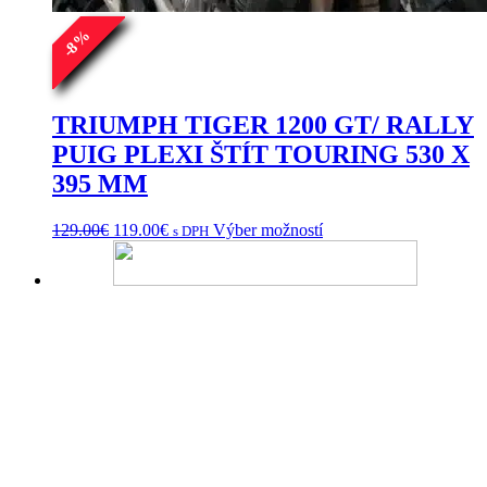
%
8
-
TRIUMPH TIGER 1200 GT/ RALLY
PUIG PLEXI ŠTÍT TOURING 530 X
395 MM
Pôvodná
Aktuálna
Tento
129.00
€
119.00
€
Výber možností
s DPH
cena
cena
produkt
bola:
je:
má
129.00€.
119.00€.
viacero
variantov.
Možnosti
si
môžete
vybrať
na
stránke
produktu.