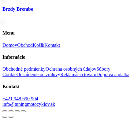
Brzdy Brembo
Menu
Domov
Obchod
Košík
Kontakt
Informácie
Obchodné podmienky
Ochrana osobných údajov
Súbory
Cookie
Odstúpenie od zmluvy
Reklamácia tovaru
Doprava a platba
Kontakt
+421 948 690 904
info@tuningmotocyklov.sk