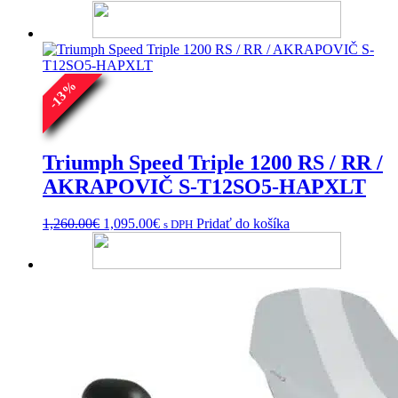
%
13
-
Triumph Speed Triple 1200 RS / RR /
AKRAPOVIČ S-T12SO5-HAPXLT
Pôvodná
Aktuálna
1,260.00
€
1,095.00
€
Pridať do košíka
s DPH
cena
cena
bola:
je:
1,260.00€.
1,095.00€.