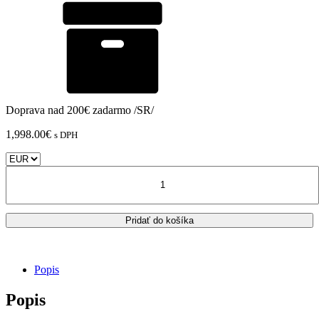
Doprava nad 200€ zadarmo /SR/
1,998.00
€
s DPH
množstvo
Triumph
DAYTONA
660
Pridať do košíka
SYSTÉM
COMPETITION
EVO
ARROW
Popis
INDY
RACE
Popis
TITANIUM
-