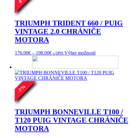
8
-
TRIUMPH TRIDENT 660 / PUIG
VINTAGE 2.0 CHRÁNIČE
MOTORA
Price
Tento
176.00
€
–
198.00
€
Výber možností
s DPH
range:
produkt
176.00€
má
through
viacero
198.00€
variantov.
Možnosti
si
%
7
môžete
-
vybrať
na
stránke
TRIUMPH BONNEVILLE T100 /
produktu.
T120 PUIG VINTAGE CHRÁNIČE
MOTORA