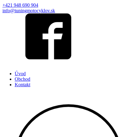
+421 948 690 904
info@tuningmotocyklov.sk
Úvod
Obchod
Kontakt