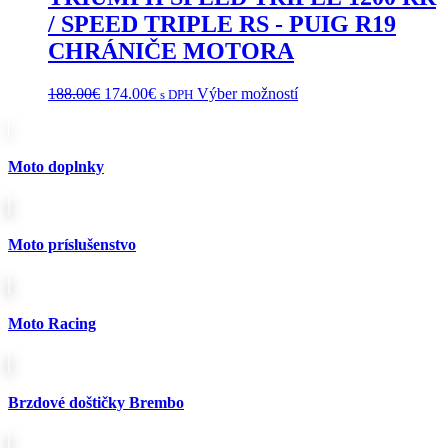
/ SPEED TRIPLE RS - PUIG R19
CHRÁNIČE MOTORA
Pôvodná
Aktuálna
Tento
188.00
€
174.00
€
Výber možností
s DPH
cena
cena
produkt
bola:
je:
má
188.00€.
174.00€.
viacero
variantov.
Moto doplnky
Možnosti
si
môžete
vybrať
Moto príslušenstvo
na
stránke
produktu.
Moto Racing
Brzdové doštičky Brembo