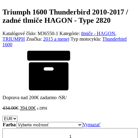
Triumph 1600 Thunderbird 2010-2017 /
zadné tlmiče HAGON - Type 2820
Katalógové číslo:
M36550-1
Kategórie:
tlmiče - HAGON
,
TRIUMPH
Značka:
2015 a menej
Typ motocykla:
Thunderbird
1600
Doprava nad 200€ zadarmo /SR/
Pôvodná
Aktuálna
434.00
€
394.00
€
s DPH
cena
cena
bola:
je:
434.00€.
394.00€.
Farba
Vymazať
množstvo
Triumph