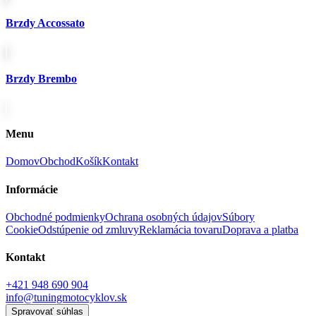
Brzdy Accossato
Brzdy Brembo
Menu
Domov
Obchod
Košík
Kontakt
Informácie
Obchodné podmienky
Ochrana osobných údajov
Súbory
Cookie
Odstúpenie od zmluvy
Reklamácia tovaru
Doprava a platba
Kontakt
+421 948 690 904
info@tuningmotocyklov.sk
Spravovať súhlas