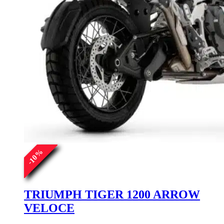
%
10
-
TRIUMPH TIGER 1200 ARROW
VELOCE