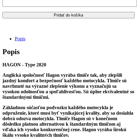
1600
Thunderbird
2010-
Pridať do košíka
2017
/
zadné
tlmiče
Popis
HAGON
-
Popis
Type
2820
HAGON - Type 2820
Anglická spoločnosť Hagon vyrába tlmiče tak, aby zlepšili
jazdný komfort a bezpečnosť každého motocykla. Tlmiče sú
navrhnuté na výrazné zlepšenie výkonu a vyznačujú sa
vysokou odolnosťou a spoľahlivosťou. Sú úplne ekvivalentné so
štandardnými tlmičmi.
Základnou súčasťou podvozku každého motocykla je
odpruženie, ktoré musí byť vynikajúcej kvality, aby sa dosiahla
dobrá odozva motocykla. Tlmiče Hagon sú v konečnom
dôsledku platnou alternatívou k štandardným tlmičom aj
vďaka ich vysoko konkurenčnej cene. Hagon vyrába širokú
škálu vysoko kvalitných tlmičov.