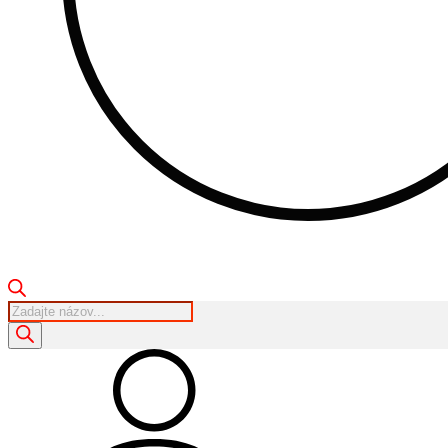
Products
search