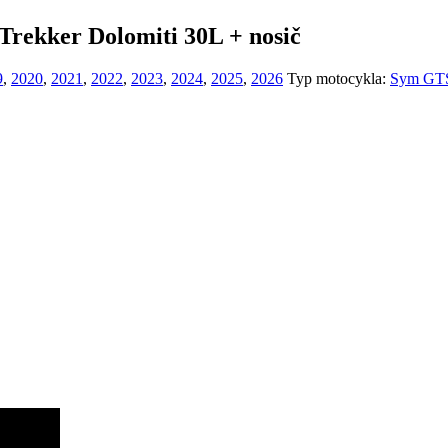
ekker Dolomiti 30L + nosič
9
,
2020
,
2021
,
2022
,
2023
,
2024
,
2025
,
2026
Typ motocykla:
Sym GT