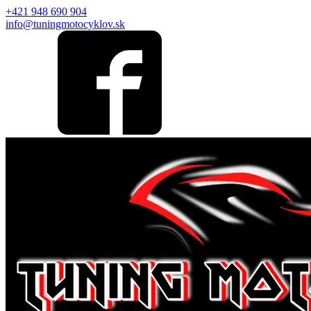
+421 948 690 904
info@tuningmotocyklov.sk