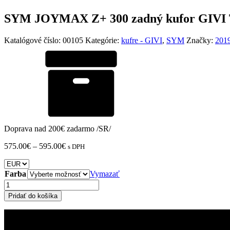
SYM JOYMAX Z+ 300 zadný kufor GIVI Tr
Katalógové číslo:
00105
Kategórie:
kufre - GIVI
,
SYM
Značky:
201
Doprava nad 200€ zadarmo /SR/
Price
575.00
€
–
595.00
€
s DPH
range:
575.00€
through
Farba
Vymazať
595.00€
množstvo
SYM
Pridať do košíka
JOYMAX
Z+
300
zadný