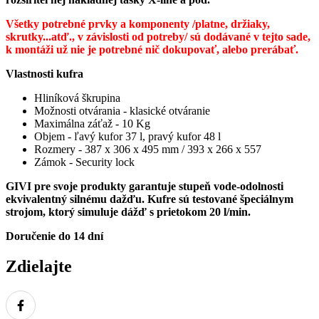
Všetky potrebné prvky a komponenty /platne, držiaky,
skrutky...atď., v závislosti od potreby/ sú dodávané v tejto sade,
k montáži už nie je potrebné nič dokupovať, alebo prerábať.
Vlastnosti kufra
Hliníková škrupina
Možnosti otvárania - klasické otváranie
Maximálna záťaž - 10 Kg
Objem - ľavý kufor 37 l, pravý kufor 48 l
Rozmery - 387 x 306 x 495 mm / 393 x 266 x 557
Zámok - Security lock
GIVI pre svoje produkty garantuje stupeň vode-odolnosti
ekvivalentný silnému dažďu. Kufre sú testované špeciálnym
strojom, ktorý simuluje dážď s prietokom 20 l/min.
Doručenie do 14 dní
Zdielajte