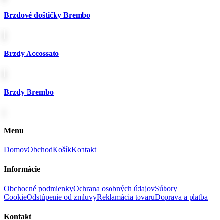
Brzdové doštičky Brembo
Brzdy Accossato
Brzdy Brembo
Menu
Domov
Obchod
Košík
Kontakt
Informácie
Obchodné podmienky
Ochrana osobných údajov
Súbory
Cookie
Odstúpenie od zmluvy
Reklamácia tovaru
Doprava a platba
Kontakt