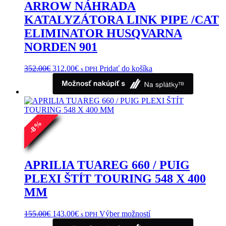
ARROW NÁHRADA
KATALYZÁTORA LINK PIPE /CAT
ELIMINATOR HUSQVARNA
NORDEN 901
Pôvodná
Aktuálna
352.00
€
312.00
€
Pridať do košíka
s DPH
cena
cena
bola:
je:
352.00€.
312.00€.
%
8
-
APRILIA TUAREG 660 / PUIG
PLEXI ŠTÍT TOURING 548 X 400
MM
Pôvodná
Aktuálna
Tento
155.00
€
143.00
€
Výber možností
s DPH
cena
cena
produkt