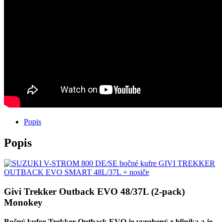
OUTBACK
EVO
SMART
48L/37L
+
nosiče
Popis
Popis
Givi Trekker Outback EVO 48/37L (2-pack)
Monokey
Bočný kufor Trekker Outback EVO je vyrobený z hliníka a je