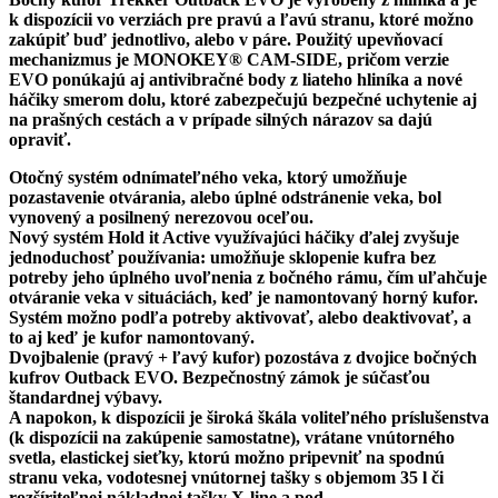
k dispozícii vo verziách pre pravú a ľavú stranu, ktoré možno
zakúpiť buď jednotlivo, alebo v páre. Použitý upevňovací
mechanizmus je MONOKEY® CAM-SIDE, pričom verzie
EVO ponúkajú aj antivibračné body z liateho hliníka a nové
háčiky smerom dolu, ktoré zabezpečujú bezpečné uchytenie aj
na prašných cestách a v prípade silných nárazov sa dajú
opraviť.
Otočný systém odnímateľného veka, ktorý umožňuje
pozastavenie otvárania, alebo úplné odstránenie veka, bol
vynovený a posilnený nerezovou oceľou.
Nový systém Hold it Active využívajúci háčiky ďalej zvyšuje
jednoduchosť používania: umožňuje sklopenie kufra bez
potreby jeho úplného uvoľnenia z bočného rámu, čím uľahčuje
otváranie veka v situáciách, keď je namontovaný horný kufor.
Systém možno podľa potreby aktivovať, alebo deaktivovať, a
to aj keď je kufor namontovaný.
Dvojbalenie (pravý + ľavý kufor) pozostáva z dvojice bočných
kufrov Outback EVO.
Bezpečnostný zámok je súčasťou
štandardnej výbavy.
A napokon, k dispozícii je široká škála voliteľného príslušenstva
(k dispozícii na zakúpenie samostatne), vrátane vnútorného
svetla, elastickej sieťky, ktorú možno pripevniť na spodnú
stranu veka, vodotesnej vnútornej tašky s objemom 35 l či
rozšíriteľnej nákladnej tašky X-line a pod.