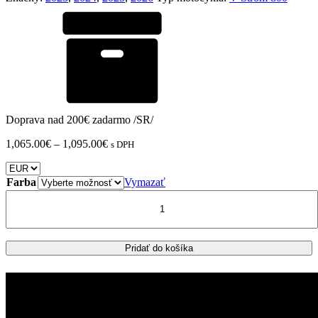
Doprava nad 200€ zadarmo /SR/
Price
1,065.00
€
–
1,095.00
€
s DPH
range:
1,065.00€
through
Farba
Vymazať
1,095.00€
množstvo
SUZUKI
V-
STROM
800
Pridať do košíka
DE/SE
bočné
kufre
GIVI
TREKKER