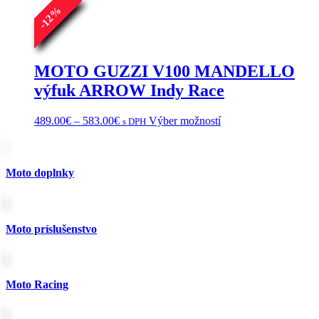
%
si
12
môžete
-
vybrať
na
stránke
MOTO GUZZI V100 MANDELLO
produktu.
výfuk ARROW Indy Race
Price
Tento
489.00
€
–
583.00
€
Výber možností
s DPH
range:
produkt
489.00€
má
through
viacero
583.00€
variantov.
Moto doplnky
Možnosti
si
môžete
vybrať
Moto príslušenstvo
na
stránke
produktu.
Moto Racing