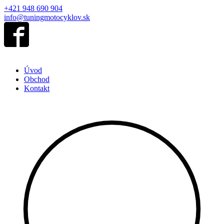
+421 948 690 904
info@tuningmotocyklov.sk
Úvod
Obchod
Kontakt