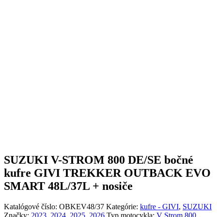
SUZUKI V-STROM 800 DE/SE bočné
kufre GIVI TREKKER OUTBACK EVO
SMART 48L/37L + nosiče
Katalógové číslo:
OBKEV48/37
Kategórie:
kufre - GIVI
,
SUZUKI
Značky:
2023
,
2024
,
2025
,
2026
Typ motocykla:
V Strom 800