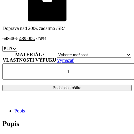
Doprava nad 200€ zadarmo /SR/
Pôvodná
Aktuálna
548.00
€
489.00
€
s DPH
cena
cena
bola:
je:
548.00€.
489.00€.
MATERIÁL /
VLASTNOSTI VÝFUKU
Vymazať
množstvo
SUZUKI
V-
STROM
1000
Pridať do košíka
/
XT
VÝFUK
MIVV
Popis
DAKAR
Popis