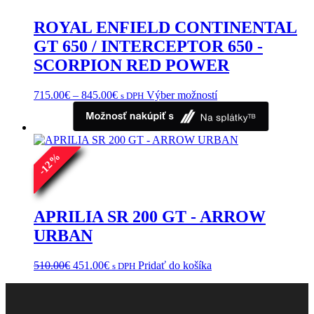
ROYAL ENFIELD CONTINENTAL
GT 650 / INTERCEPTOR 650 -
SCORPION RED POWER
Price
Tento
715.00
€
–
845.00
€
Výber možností
s DPH
range:
produkt
715.00€
má
through
viacero
845.00€
variantov.
%
Možnosti
12
si
-
môžete
vybrať
na
APRILIA SR 200 GT - ARROW
stránke
URBAN
produktu.
Pôvodná
Aktuálna
510.00
€
451.00
€
Pridať do košíka
s DPH
cena
cena
bola:
je:
510.00€.
451.00€.