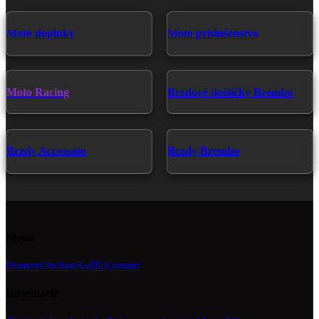
Moto doplnky
Moto príslušenstvo
Moto Racing
Brzdové doštičky Brembo
Brzdy Accossato
Brzdy Brembo
Menu
Domov
Obchod
Košík
Kontakt
Informácie