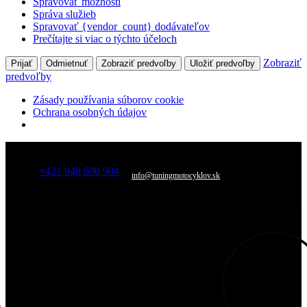
Spravovať možnosti
Správa služieb
Spravovať {vendor_count} dodávateľov
Prečítajte si viac o týchto účeloch
Zobraziť
Prijať
Odmietnuť
Zobraziť predvoľby
Uložiť predvoľby
predvoľby
Zásady používania súborov cookie
Ochrana osobných údajov
+421 948 690 904
info@tuningmotocyklov.sk