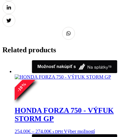
Related products
%
10
-
HONDA FORZA 750 - VÝFUK
STORM GP
Price
Tento
254.00
€
–
274.00
€
Výber možností
s DPH
range:
produkt