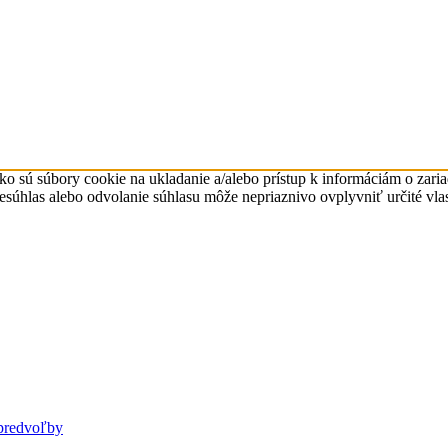
ko sú súbory cookie na ukladanie a/alebo prístup k informáciám o zari
Nesúhlas alebo odvolanie súhlasu môže nepriaznivo ovplyvniť určité vlas
predvoľby