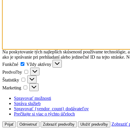
Na poskytovanie tých najlepších skúseností používame technológie, a
ako je správanie pri prehliadaní alebo jedinečné ID na tejto stránke. 
Funkčné
Funkčné
Vždy aktívny
Predvoľby
Predvoľby
Štatistiky
Štatistiky
Marketing
Marketing
Spravovať možnosti
Správa služieb
Spravovať {vendor_count} dodávateľov
Prečítajte si viac o týchto účeloch
Zobraziť 
Prijať
Odmietnuť
Zobraziť predvoľby
Uložiť predvoľby