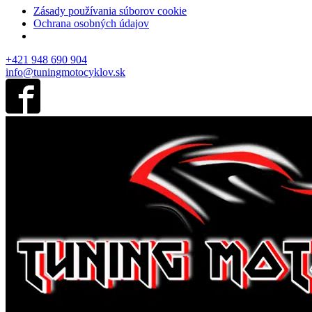
Zásady používania súborov cookie
Ochrana osobných údajov
+421 948 690 904
info@tuningmotocyklov.sk