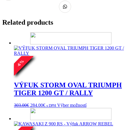
Related products
%
6
-
VÝFUK STORM OVAL TRIUMPH
TIGER 1200 GT / RALLY
Pôvodná
Aktuálna
Tento
303.00
€
284.00
€
Výber možností
s DPH
cena
cena
produkt
bola:
je:
má
303.00€.
284.00€.
viacero
variantov.