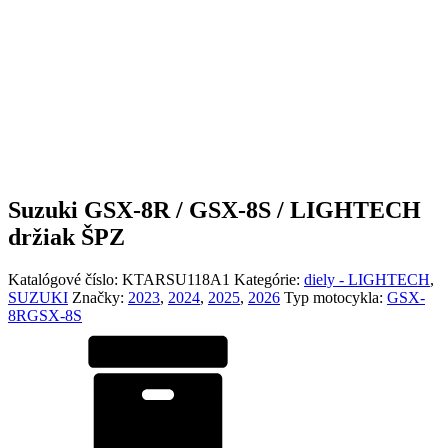
Suzuki GSX-8R / GSX-8S / LIGHTECH
držiak ŠPZ
Katalógové číslo:
KTARSU118A1
Kategórie:
diely - LIGHTECH
,
SUZUKI
Značky:
2023
,
2024
,
2025
,
2026
Typ motocykla:
GSX-
8R
GSX-8S