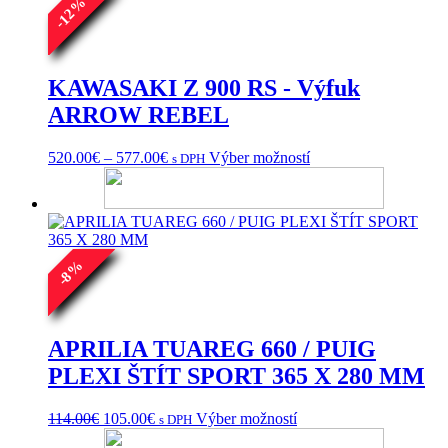
%
Možnosti
12
si
-
môžete
vybrať
na
KAWASAKI Z 900 RS - Výfuk
stránke
ARROW REBEL
produktu.
Price
Tento
520.00
€
–
577.00
€
Výber možností
s DPH
range:
produkt
520.00€
má
through
viacero
577.00€
variantov.
Možnosti
si
%
8
môžete
-
vybrať
na
stránke
APRILIA TUAREG 660 / PUIG
produktu.
PLEXI ŠTÍT SPORT 365 X 280 MM
Pôvodná
Aktuálna
Tento
114.00
€
105.00
€
Výber možností
s DPH
cena
cena
produkt