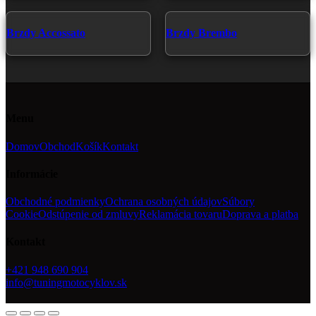
Brzdy Accossato
Brzdy Brembo
Menu
Domov
Obchod
Košík
Kontakt
Informácie
Obchodné podmienky
Ochrana osobných údajov
Súbory
Cookie
Odstúpenie od zmluvy
Reklamácia tovaru
Doprava a platba
Kontakt
+421 948 690 904
info@tuningmotocyklov.sk