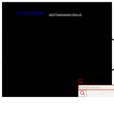
+421 948 690 904
info@tuningmotocyklov.sk
Products
search