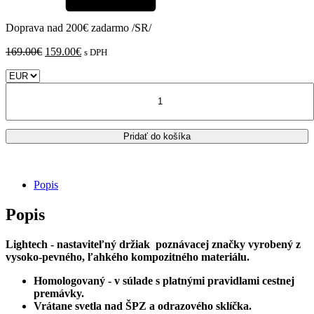
Doprava nad 200€ zadarmo /SR/
Pôvodná
Aktuálna
169.00
€
159.00
€
s DPH
cena
cena
bola:
je:
množstvo
169.00€.
159.00€.
Suzuki
GSX-
8R
Pridať do košíka
/
GSX-
8S
/
Popis
LIGHTECH
držiak
Popis
ŠPZ
Lightech - n
astaviteľný držiak poznávacej značky vyrobený z
vysoko-pevného, ľahkého kompozitného materiálu.
Homologovaný - v súlade s platnými pravidlami cestnej
premávky.
Vrátane svetla nad ŠPZ a odrazového sklíčka.