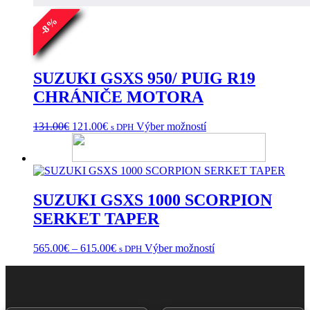
%
8
-
SUZUKI GSXS 950/ PUIG R19
CHRÁNIČE MOTORA
Pôvodná
Aktuálna
Tento
131.00
€
121.00
€
Výber možností
s DPH
cena
cena
produkt
bola:
je:
má
131.00€.
121.00€.
viacero
variantov.
Možnosti
SUZUKI GSXS 1000 SCORPION
si
môžete
SERKET TAPER
vybrať
na
Price
Tento
565.00
€
–
615.00
€
Výber možností
s DPH
stránke
range:
produkt
produktu.
565.00€
má
through
viacero
615.00€
variantov.
Možnosti