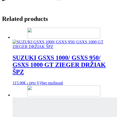
Related products
SUZUKI GSXS 1000/ GSXS 950/
GSXS 1000 GT ZIEGER DRŽIAK
ŠPZ
Tento
115.00
€
Výber možností
s DPH
produkt
má
viacero
variantov.
Možnosti
si
môžete