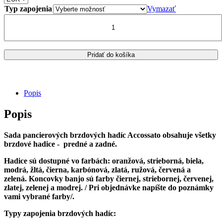
Typ zapojenia
Vymazať
množstvo
Suzuki
-
GSX
1300R
Pridať do košíka
RX
-
K7
Hayabusa
Popis
(1999-
2007)-
Popis
Accossato
pancierové
brzdové
Sada pancierových brzdových hadíc Accossato obsahuje všetky
hadice
brzdové hadice - predné a zadné.
Hadice sú dostupné vo farbách: oranžová, strieborná, biela,
modrá, žltá, čierna, karbónová, zlatá, ružová, červená a
zelená.
Koncovky banjo sú farby čiernej, striebornej, červenej,
zlatej, zelenej a modrej.
/ Pri objednávke napíšte do poznámky
vami vybrané farby/.
Typy zapojenia brzdových hadíc: