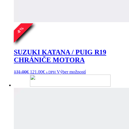
%
8
-
SUZUKI KATANA / PUIG R19
CHRÁNIČE MOTORA
Pôvodná
Aktuálna
Tento
131.00
€
121.00
€
Výber možností
s DPH
cena
cena
produkt
bola:
je:
má
131.00€.
121.00€.
viacero
variantov.
Možnosti
si
môžete
vybrať
na
stránke
produktu.