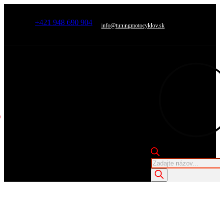
+421 948 690 904
info@tuningmotocyklov.sk
Products
search