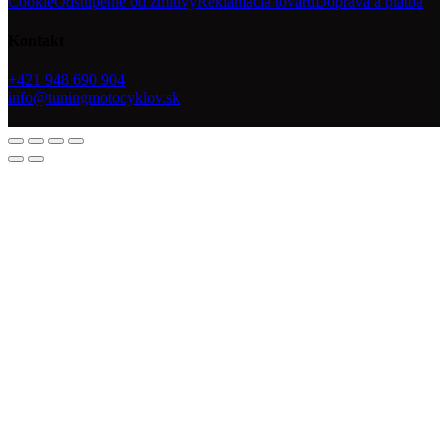
Cookie
Odstúpenie od zmluvy
Reklamácia tovaru
Doprava a platba
Kontakt
+421 948 690 904
info@tuningmotocyklov.sk