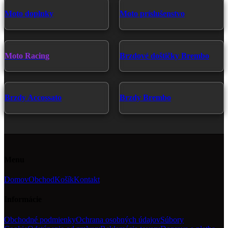
si
Moto doplnky
Moto príslušenstvo
môžete
vybrať
na
stránke
produktu.
Moto Racing
Brzdové doštičky Brembo
Brzdy Accossato
Brzdy Brembo
Menu
Domov
Obchod
Košík
Kontakt
Informácie
Obchodné podmienky
Ochrana osobných údajov
Súbory