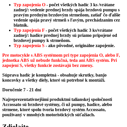
Typ zapojenia O
-
počet všetkých hadíc 3 ks /vrátane
zadnej/
: vedenie prednej brzdy spája brzdovú pumpu s
pravým predným brzdovým strmeňom, zatiaľ čo ďalšie
vedenie spája pravý strmeň s ľavým, prechádzaním cez
blatník.
Typ zapojenia F
-
počet všetkých hadíc 3 ks/vrátane
zadnej/
: hadice prednej brzdy sú priamo pripojené od
brzdovej pumpy k strmeňom.
Typ zapojenia S
- ako pôvodné, originálne zapojenie.
Pre motocykle s ABS systémom pri type zapojenia O, alebo F,
jednotka ABS už nebude funkčná, teda ani ABS systém. Pri
zapojení S, všetky funkcie zostávajú bez zmeny.
Súprava hadíc je kompletná - obsahuje skrutky, banjo
koncovky a všetky diely, ktoré sú potrebné k montáži.
Doručenie 7 - 21 dní
Najreprezentatívnejšími produktmi talianskej spoločnosti
Accossato sú brzdové systémy, či už pumpy, hadice, alebo
strmene, ktoré spolu tvoria brzdový systém Accossato,
používaný v mnohých motoristických súťažiach.
Zdielajte