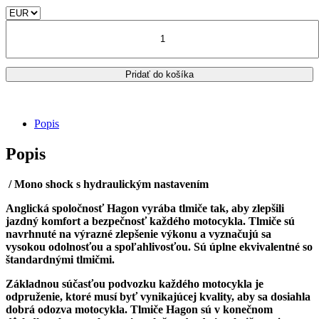
cena
cena
bola:
je:
množstvo
744.00€.
689.00€.
MOTO
GUZZI
STELVIO
Pridať do košíka
1200
NTX
(ZGULZB001AM111596)
2009-
Popis
2011/
zadný
Popis
tlmič
HAGON
MONO
/ Mono shock s hydraulickým nastavením
SHOCK
M67039
Anglická spoločnosť Hagon vyrába tlmiče tak, aby zlepšili
jazdný komfort a bezpečnosť každého motocykla. Tlmiče sú
navrhnuté na výrazné zlepšenie výkonu a vyznačujú sa
vysokou odolnosťou a spoľahlivosťou. Sú úplne ekvivalentné so
štandardnými tlmičmi.
Základnou súčasťou podvozku každého motocykla je
odpruženie, ktoré musí byť vynikajúcej kvality, aby sa dosiahla
dobrá odozva motocykla. Tlmiče Hagon sú v konečnom