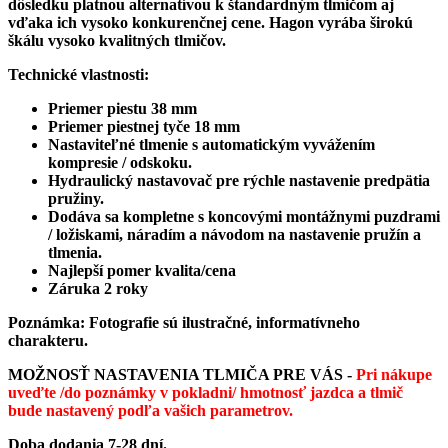
dôsledku platnou alternatívou k štandardným tlmičom aj
vďaka ich vysoko konkurenčnej cene. Hagon vyrába širokú
škálu vysoko kvalitných tlmičov.
Technické vlastnosti:
Priemer piestu 38 mm
Priemer piestnej tyče 18 mm
Nastaviteľné tlmenie s automatickým vyvážením
kompresie / odskoku.
Hydraulický nastavovač pre rýchle nastavenie predpätia
pružiny.
Dodáva sa kompletne s koncovými montážnymi puzdrami
/ ložiskami, náradím a návodom na nastavenie pružín a
tlmenia.
Najlepší pomer kvalita/cena
Záruka 2 roky
Poznámka: Fotografie sú ilustračné, informatívneho
charakteru.
MOŽNOSŤ NASTAVENIA TLMIČA PRE VÁS -
Pri nákupe
uveďte /do poznámky v pokladni/ hmotnosť jazdca a tlmič
bude nastavený podľa vašich parametrov.
Doba dodania 7-28 dní.