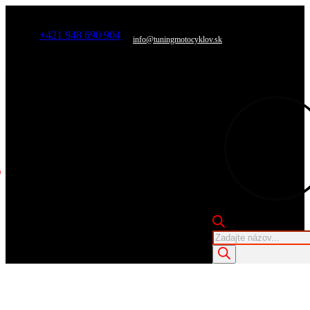
+421 948 690 904
info@tuningmotocyklov.sk
Products
search