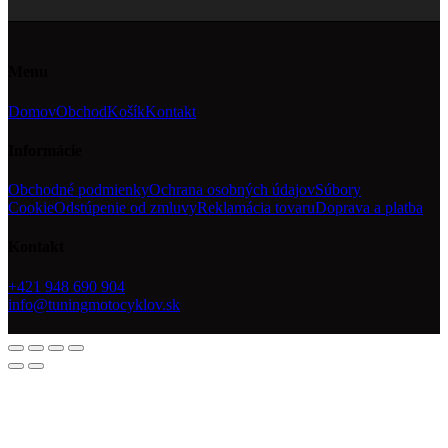
Menu
Domov
Obchod
Košík
Kontakt
Informácie
Obchodné podmienky
Ochrana osobných údajov
Súbory
Cookie
Odstúpenie od zmluvy
Reklamácia tovaru
Doprava a platba
Kontakt
+421 948 690 904
info@tuningmotocyklov.sk