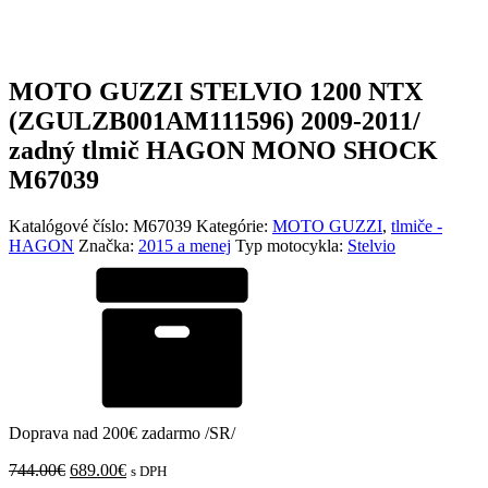
MOTO GUZZI STELVIO 1200 NTX
(ZGULZB001AM111596) 2009-2011/
zadný tlmič HAGON MONO SHOCK
M67039
Katalógové číslo:
M67039
Kategórie:
MOTO GUZZI
,
tlmiče -
HAGON
Značka:
2015 a menej
Typ motocykla:
Stelvio
Doprava nad 200€ zadarmo /SR/
Pôvodná
Aktuálna
744.00
€
689.00
€
s DPH