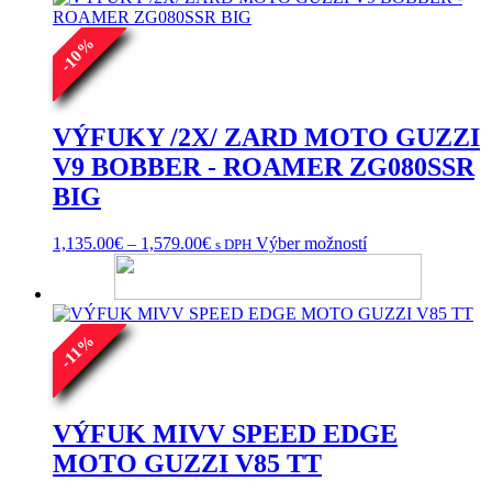
%
10
-
VÝFUKY /2X/ ZARD MOTO GUZZI
V9 BOBBER - ROAMER ZG080SSR
BIG
Price
Tento
1,135.00
€
–
1,579.00
€
Výber možností
s DPH
range:
produkt
1,135.00€
má
through
viacero
1,579.00€
variantov.
%
Možnosti
11
si
-
môžete
vybrať
na
VÝFUK MIVV SPEED EDGE
stránke
MOTO GUZZI V85 TT
produktu.