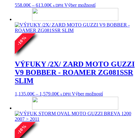
Price
Tento
558.00
€
–
613.00
€
Výber možností
s DPH
range:
produkt
558.00€
má
through
viacero
613.00€
variantov.
Možnosti
%
si
10
môžete
-
vybrať
na
stránke
VÝFUKY /2X/ ZARD MOTO GUZZI
produktu.
V9 BOBBER - ROAMER ZG081SSR
SLIM
Price
Tento
1,135.00
€
–
1,579.00
€
Výber možností
s DPH
range:
produkt
1,135.00€
má
through
viacero
1,579.00€
variantov.
Možnosti
%
si
10
môžete
-
vybrať