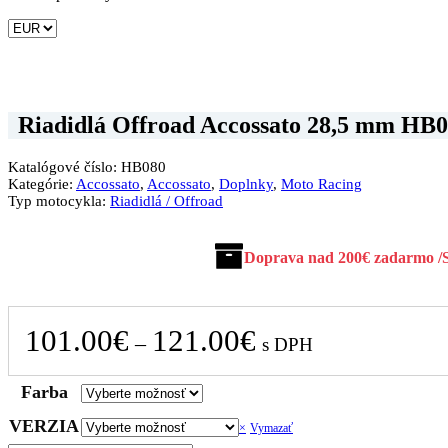
Riadidlá Offroad Accossato 28,5 mm HB
Katalógové číslo:
HB080
Kategórie:
Accossato
,
Accossato
,
Doplnky
,
Moto Racing
Typ motocykla:
Riadidlá / Offroad
Doprava nad 200€ zadarmo /
Price
101.00
€
121.00
€
–
s DPH
range:
101.00€
Farba
through
VERZIA
Vymazať
121.00€