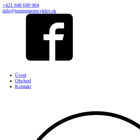
+421 948 690 904
info@tuningmotocyklov.sk
Úvod
Obchod
Kontakt