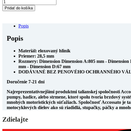
množstvo
Riadidlá
Pridať do košíka
Offroad
Accossato
28,5
Popis
mm
HB080
Popis
Materiál: eloxovaný hliník
Priemer: 28,5 mm
Rozmery: Dimension Dimension A:805 mm - Dimension 
mm - Dimension D:67 mm
DODÁVANÉ BEZ PENOVÉHO OCHRANNÉHO VÁ
Doručenie 7-21 dní
Najreprezentatívnejšími produktmi talianskej spoločnosti Accos
pumpy, hadice, alebo strmene, ktoré spolu tvoria brzdový syst
mnohých motoristických súťažiach. Spoločnosť Accossato je ta
motocyklových dielov ako sú riadidlá, stupačky, páčky a mnoh
Zdielajte