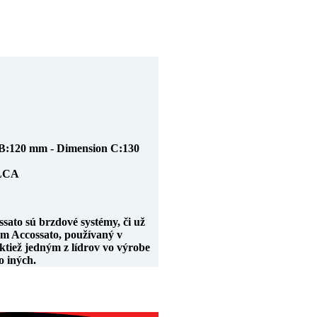
B:120 mm - Dimension C:130
LCA
sato sú brzdové systémy, či už
ém Accossato, používaný v
ktiež jedným z lídrov vo výrobe
o iných.