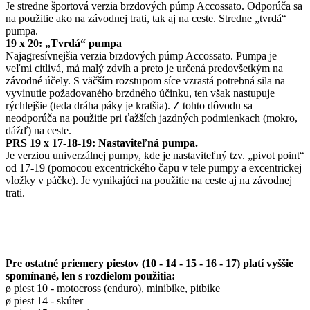
Je stredne športová verzia brzdových púmp Accossato. Odporúča sa
na použitie ako na závodnej trati, tak aj na ceste. Stredne „tvrdá“
pumpa.
19 x 20: „Tvrdá“ pumpa
Najagresívnejšia verzia brzdových púmp Accossato. Pumpa je
veľmi citlivá, má malý zdvih a preto je určená predovšetkým na
závodné účely. S väčším rozstupom síce vzrastá potrebná sila na
vyvinutie požadovaného brzdného účinku, ten však nastupuje
rýchlejšie (teda dráha páky je kratšia). Z tohto dôvodu sa
neodporúča na použitie pri ťažších jazdných podmienkach (mokro,
dážď) na ceste.
PRS 19 x 17-18-19: Nastaviteľná pumpa.
Je verziou univerzálnej pumpy, kde je nastaviteľný tzv. „pivot point“
od 17-19 (pomocou excentrického čapu v tele pumpy a excentrickej
vložky v páčke). Je vynikajúci na použitie na ceste aj na závodnej
trati.
Pre ostatné priemery piestov (10 - 14 - 15 - 16 - 17) platí vyššie
spomínané, len s rozdielom použitia:
ø piest 10 - motocross (enduro), minibike, pitbike
ø piest 14 - skúter