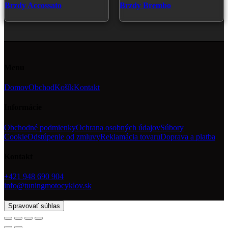
Brzdy Accossato
Brzdy Brembo
Menu
Domov
Obchod
Košík
Kontakt
Informácie
Obchodné podmienky
Ochrana osobných údajov
Súbory
Cookie
Odstúpenie od zmluvy
Reklamácia tovaru
Doprava a platba
Kontakt
+421 948 690 904
info@tuningmotocyklov.sk
Spravovať súhlas