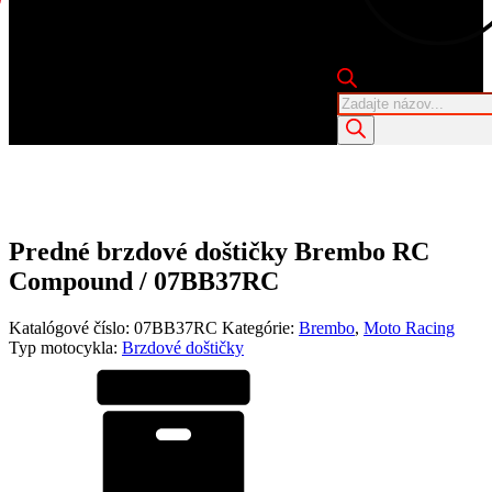
Products
search
Predné brzdové doštičky Brembo RC
Compound / 07BB37RC
Katalógové číslo:
07BB37RC
Kategórie:
Brembo
,
Moto Racing
Typ motocykla:
Brzdové doštičky