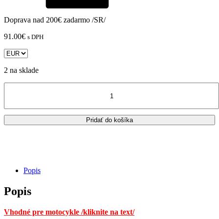
Doprava nad 200€ zadarmo /SR/
91.00
€
s DPH
2 na sklade
množstvo
Predné
brzdové
doštičky
Pridať do košíka
Brembo
RC
Compound
/
07BB37RC
Popis
Popis
Vhodné pre motocykle /kliknite na text/