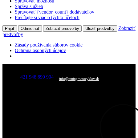
Spravovať možnosti
Správa služieb
Spravovať {vendor_count} dodávateľov
Prečítajte si viac o týchto účeloch
Zobraziť
Prijať
Odmietnuť
Zobraziť predvoľby
Uložiť predvoľby
predvoľby
Zásady používania súborov cookie
Ochrana osobných údajov
+421 948 690 904
info@tuningmotocyklov.sk