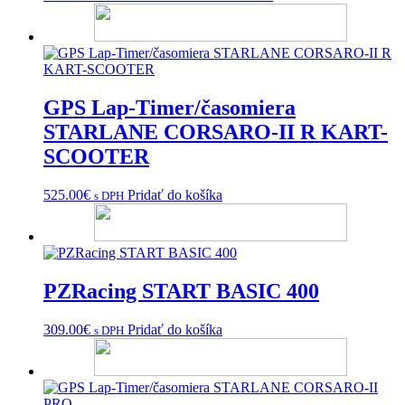
cena
cena
bola:
je:
689.00€.
639.00€.
GPS Lap-Timer/časomiera
STARLANE CORSARO-II R KART-
SCOOTER
525.00
€
Pridať do košíka
s DPH
PZRacing START BASIC 400
309.00
€
Pridať do košíka
s DPH