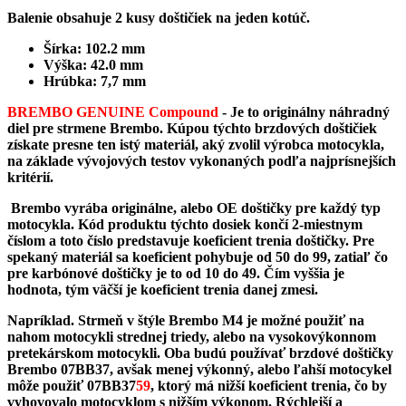
Balenie obsahuje 2 kusy doštičiek na jeden kotúč.
Šírka: 102.2 mm
Výška: 42.0 mm
Hrúbka: 7,7 mm
BREMBO GENUINE Compound
-
Je to originálny náhradný
diel pre strmene Brembo. Kúpou týchto brzdových doštičiek
získate presne ten istý materiál, aký zvolil výrobca motocykla,
na základe vývojových testov vykonaných podľa najprísnejších
kritérií.
Brembo vyrába originálne, alebo OE doštičky pre každý typ
motocykla. Kód produktu týchto dosiek končí 2-miestnym
číslom a toto číslo predstavuje koeficient trenia doštičky. Pre
spekaný materiál sa koeficient pohybuje od 50 do 99, zatiaľ čo
pre karbónové doštičky je to od 10 do 49. Čím vyššia je
hodnota, tým väčší je koeficient trenia danej zmesi.
Napríklad. Strmeň v štýle Brembo M4 je možné použiť na
nahom motocykli strednej triedy, alebo na vysokovýkonnom
pretekárskom motocykli. Oba budú používať brzdové doštičky
Brembo 07BB37, avšak menej výkonný, alebo ľahší motocykel
môže použiť 07BB37
59
, ktorý má nižší koeficient trenia, čo by
vyhovovalo motocyklom s nižším výkonom. Rýchlejší a