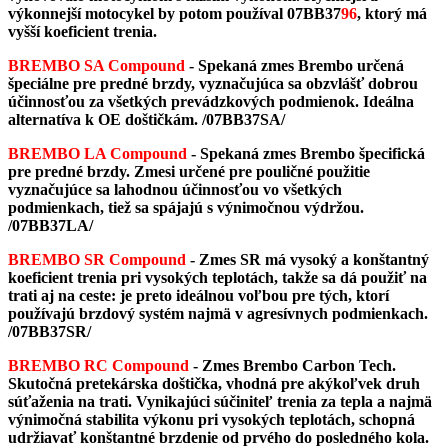
výkonnejší motocykel by potom používal 07BB37
96
, ktorý má
vyšší koeficient trenia.
BREMBO SA Compound
- Spekaná zmes Brembo určená
špeciálne pre predné brzdy, vyznačujúca sa obzvlášť dobrou
účinnosťou za všetkých prevádzkových podmienok. Ideálna
alternatíva k OE doštičkám.
/07BB37SA/
BREMBO LA Compound
- Spekaná zmes Brembo špecifická
pre predné brzdy. Zmesi určené pre pouličné použitie
vyznačujúce sa lahodnou účinnosťou vo všetkých
podmienkach, tiež sa spájajú s výnimočnou výdržou.
/07BB37LA/
BREMBO SR Compound
-
Zmes SR má vysoký a konštantný
koeficient trenia pri vysokých teplotách, takže sa dá použiť na
trati aj na ceste: je preto ideálnou voľbou pre tých, ktorí
používajú brzdový systém najmä v agresívnych podmienkach.
/07BB37SR/
BREMBO RC Compound
- Zmes Brembo Carbon Tech.
Skutočná pretekárska doštička, vhodná pre akýkoľvek druh
súťaženia na trati. Vynikajúci súčiniteľ trenia za tepla a najmä
výnimočná stabilita výkonu pri vysokých teplotách, schopná
udržiavať konštantné brzdenie od prvého do posledného kola.