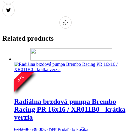
Related products
%
7
-
Radiálna brzdová pumpa Brembo
Racing PR 16x16 / XR011B0 - krátka
verzia
Pôvodná
Aktuálna
689.00
€
639.00
€
Pridať do košíka
s DPH