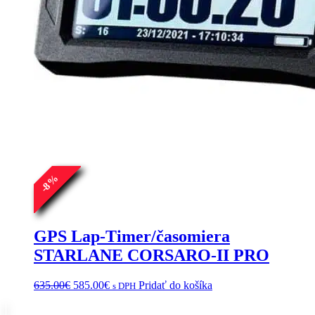
%
8
-
GPS Lap-Timer/časomiera
STARLANE CORSARO-II PRO
Pôvodná
Aktuálna
635.00
€
585.00
€
Pridať do košíka
s DPH
cena
cena
bola:
je: