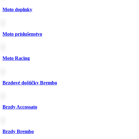
635.00€.
585.00€.
Moto doplnky
Moto príslušenstvo
Moto Racing
Brzdové doštičky Brembo
Brzdy Accossato
Brzdy Brembo