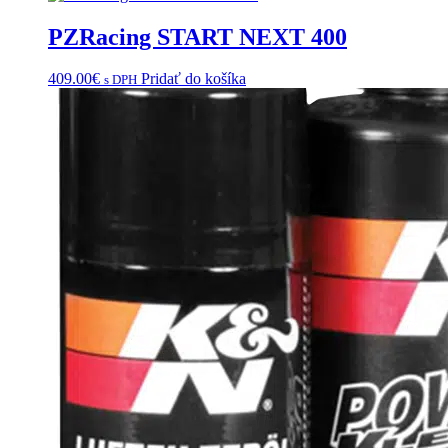
PZRacing START NEXT 400
409.00
€
Pridať do košíka
s DPH