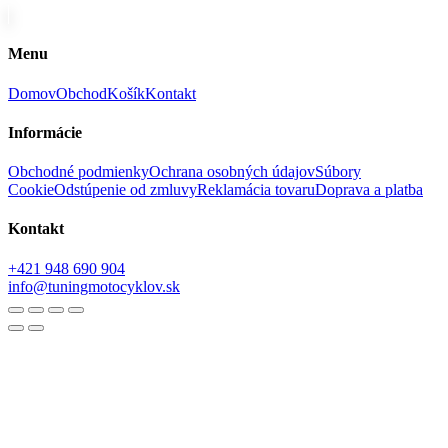
Menu
Domov
Obchod
Košík
Kontakt
Informácie
Obchodné podmienky
Ochrana osobných údajov
Súbory
Cookie
Odstúpenie od zmluvy
Reklamácia tovaru
Doprava a platba
Kontakt
+421 948 690 904
info@tuningmotocyklov.sk