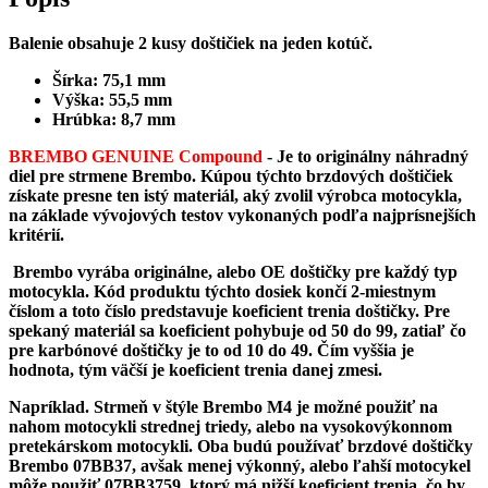
Balenie obsahuje 2 kusy doštičiek na jeden kotúč.
Šírka: 75,1 mm
Výška: 55,5 mm
Hrúbka: 8,7 mm
BREMBO GENUINE Compound
-
Je to originálny náhradný
diel pre strmene Brembo. Kúpou týchto brzdových doštičiek
získate presne ten istý materiál, aký zvolil výrobca motocykla,
na základe vývojových testov vykonaných podľa najprísnejších
kritérií.
Brembo vyrába originálne, alebo OE doštičky pre každý typ
motocykla. Kód produktu týchto dosiek končí 2-miestnym
číslom a toto číslo predstavuje koeficient trenia doštičky. Pre
spekaný materiál sa koeficient pohybuje od 50 do 99, zatiaľ čo
pre karbónové doštičky je to od 10 do 49. Čím vyššia je
hodnota, tým väčší je koeficient trenia danej zmesi.
Napríklad. Strmeň v štýle Brembo M4 je možné použiť na
nahom motocykli strednej triedy, alebo na vysokovýkonnom
pretekárskom motocykli. Oba budú používať brzdové doštičky
Brembo 07BB37, avšak menej výkonný, alebo ľahší motocykel
môže použiť 07BB3759, ktorý má nižší koeficient trenia, čo by