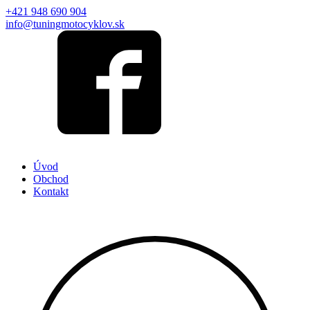
+421 948 690 904
info@tuningmotocyklov.sk
Úvod
Obchod
Kontakt