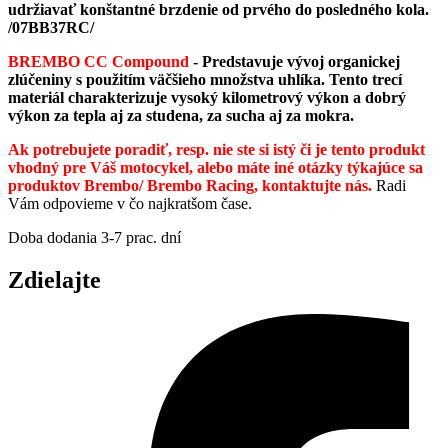
udržiavať konštantné brzdenie od prvého do posledného kola.
/07BB37RC/
BREMBO CC Compound
-
Predstavuje vývoj organickej
zlúčeniny s použitím väčšieho množstva uhlíka. Tento trecí
materiál charakterizuje vysoký kilometrový výkon a dobrý
výkon za tepla aj za studena, za sucha aj za mokra.
Ak potrebujete poradiť, resp. nie ste si istý či je tento produkt
vhodný pre Váš motocykel, alebo máte iné otázky týkajúce sa
produktov Brembo/ Brembo Racing, kontaktujte nás.
Radi
Vám odpovieme v čo najkratšom čase.
Doba dodania 3-7 prac. dní
Zdielajte