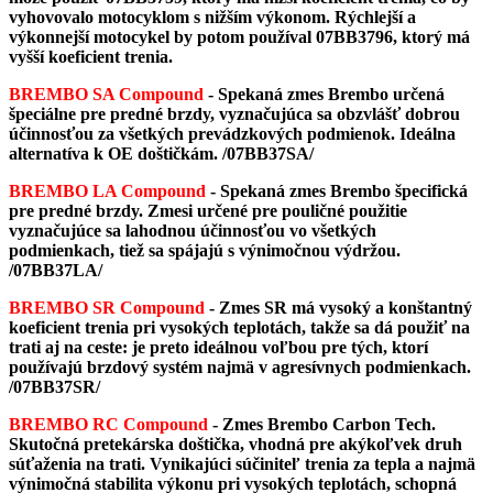
vyhovovalo motocyklom s nižším výkonom. Rýchlejší a
výkonnejší motocykel by potom používal 07BB3796, ktorý má
vyšší koeficient trenia.
BREMBO SA Compound
- Spekaná zmes Brembo určená
špeciálne pre predné brzdy, vyznačujúca sa obzvlášť dobrou
účinnosťou za všetkých prevádzkových podmienok. Ideálna
alternatíva k OE doštičkám.
/07BB37SA/
BREMBO LA Compound
- Spekaná zmes Brembo špecifická
pre predné brzdy. Zmesi určené pre pouličné použitie
vyznačujúce sa lahodnou účinnosťou vo všetkých
podmienkach, tiež sa spájajú s výnimočnou výdržou.
/07BB37LA/
BREMBO SR Compound
-
Zmes SR má vysoký a konštantný
koeficient trenia pri vysokých teplotách, takže sa dá použiť na
trati aj na ceste: je preto ideálnou voľbou pre tých, ktorí
používajú brzdový systém najmä v agresívnych podmienkach.
/07BB37SR/
BREMBO RC Compound
- Zmes Brembo Carbon Tech.
Skutočná pretekárska doštička, vhodná pre akýkoľvek druh
súťaženia na trati. Vynikajúci súčiniteľ trenia za tepla a najmä
výnimočná stabilita výkonu pri vysokých teplotách, schopná