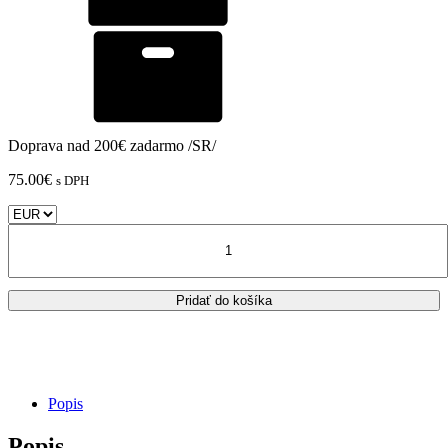
Doprava nad 200€ zadarmo /SR/
75.00
€
s DPH
množstvo
Predné
brzdové
doštičky
Pridať do košíka
Brembo
RC
Compound
/
07BB19RC
Popis
Popis