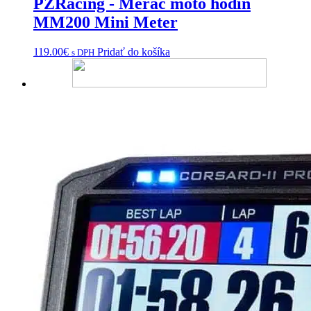
PZRacing - Merač moto hodín
MM200 Mini Meter
119.00
€
Pridať do košíka
s DPH