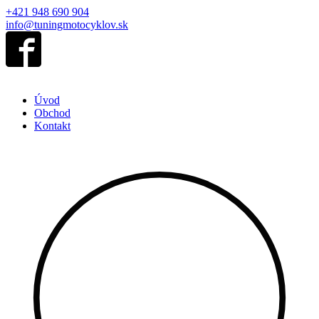
+421 948 690 904
info@tuningmotocyklov.sk
Úvod
Obchod
Kontakt