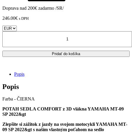
Doprava nad 200€ zadarmo /SR/
246.00
€
s DPH
množstvo
Pohodlný
poťah
sedla
Pridať do košíka
z
3D
vlákna
YAMAHA
Popis
MT-
09/
Popis
SP
Farba - ČIERNA
POTAH SEDLA COMFORT z 3D vlákna YAMAHA MT-09
SP 2022&gt
Zlepšite si zážitok z jazdy na svojom motocykli YAMAHA MT-
09 SP 2022&gt s naším vlastným poťahom na sedlo