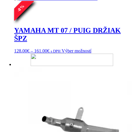
%
8
-
YAMAHA MT 07 / PUIG DRŽIAK
ŠPZ
Price
Tento
128.00
€
–
161.00
€
Výber možností
s DPH
range:
produkt
128.00€
má
through
viacero
161.00€
variantov.
Možnosti
si
môžete
vybrať
na
stránke
produktu.