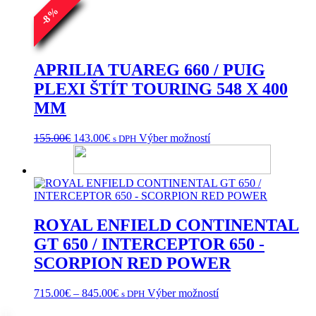
%
8
-
APRILIA TUAREG 660 / PUIG
PLEXI ŠTÍT TOURING 548 X 400
MM
Pôvodná
Aktuálna
Tento
155.00
€
143.00
€
Výber možností
s DPH
cena
cena
produkt
bola:
je:
má
155.00€.
143.00€.
viacero
variantov.
Možnosti
si
ROYAL ENFIELD CONTINENTAL
môžete
vybrať
GT 650 / INTERCEPTOR 650 -
na
SCORPION RED POWER
stránke
produktu.
Price
Tento
715.00
€
–
845.00
€
Výber možností
s DPH
range:
produkt