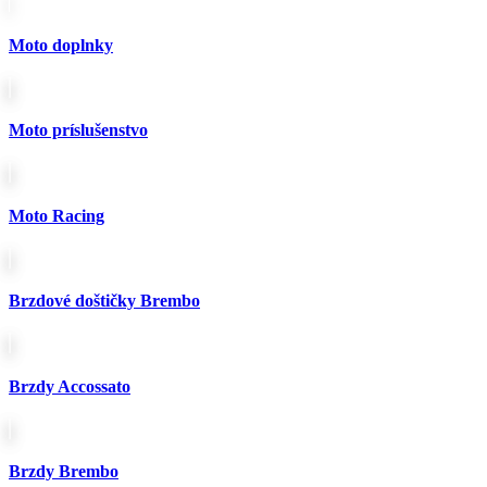
715.00€
má
through
viacero
845.00€
variantov.
Moto doplnky
Možnosti
si
môžete
vybrať
Moto príslušenstvo
na
stránke
produktu.
Moto Racing
Brzdové doštičky Brembo
Brzdy Accossato
Brzdy Brembo