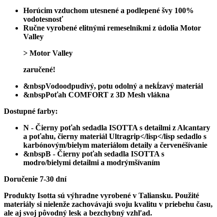
Horúcim vzduchom utesnené a podlepené švy 100%
vodotesnosť
Ručne vyrobené elitnými remeselníkmi z údolia Motor
Valley
> Motor Valley
zaručené!
&nbspVodoodpudivý, potu odolný a nekĺzavý materiál
&nbspPoťah COMFORT z 3D Mesh vlákna
Dostupné farby:
N - Čierny poťah sedadla ISOTTA s detailmi z Alcantary
a poťahu, čierny materiál Ultragrip</lisp</lisp sedadlo s
karbónovým/bielym materiálom detaily a červenéšívanie
&nbspB - Čierny poťah sedadla ISOTTA s
modro/bielymi detailmi a modrýmšívaním
Doručenie 7-30 dní
Produkty Isotta sú výhradne vyrobené v Taliansku. Použité
materiály si nielenže zachovávajú svoju kvalitu v priebehu času,
ale aj svoj pôvodný lesk a bezchybný vzhľad.