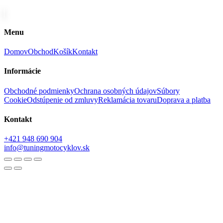
Menu
Domov
Obchod
Košík
Kontakt
Informácie
Obchodné podmienky
Ochrana osobných údajov
Súbory
Cookie
Odstúpenie od zmluvy
Reklamácia tovaru
Doprava a platba
Kontakt
+421 948 690 904
info@tuningmotocyklov.sk