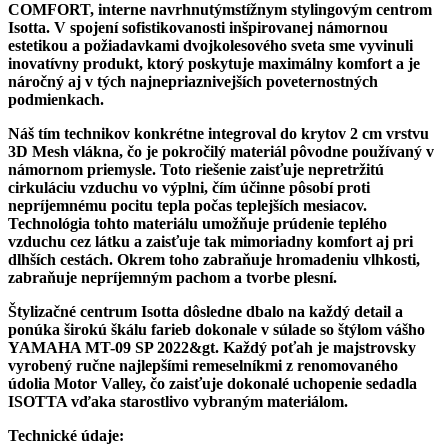
COMFORT, interne navrhnutýmstížnym stylingovým centrom
Isotta. V spojení sofistikovanosti inšpirovanej námornou
estetikou a požiadavkami dvojkolesového sveta sme vyvinuli
inovatívny produkt, ktorý poskytuje maximálny komfort a je
náročný aj v tých najnepriaznivejších poveternostných
podmienkach.
Náš tím technikov konkrétne integroval do krytov 2 cm vrstvu
3D Mesh vlákna, čo je pokročilý materiál pôvodne používaný v
námornom priemysle. Toto riešenie zaisťuje nepretržitú
cirkuláciu vzduchu vo výplni, čím účinne pôsobí proti
nepríjemnému pocitu tepla počas teplejších mesiacov.
Technológia tohto materiálu umožňuje prúdenie teplého
vzduchu cez látku a zaisťuje tak mimoriadny komfort aj pri
dlhších cestách. Okrem toho zabraňuje hromadeniu vlhkosti,
zabraňuje nepríjemným pachom a tvorbe plesní.
Štylizačné centrum Isotta dôsledne dbalo na každý detail a
ponúka širokú škálu farieb dokonale v súlade so štýlom vášho
YAMAHA MT-09 SP 2022&gt. Každý poťah je majstrovsky
vyrobený ručne najlepšími remeselníkmi z renomovaného
údolia Motor Valley, čo zaisťuje dokonalé uchopenie sedadla
ISOTTA vďaka starostlivo vybraným materiálom.
Technické údaje: