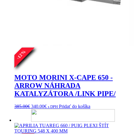
%
12
-
MOTO MORINI X-CAPE 650 -
ARROW NÁHRADA
KATALYZÁTORA /LINK PIPE/
Pôvodná
Aktuálna
385.00
€
340.00
€
Pridať do košíka
s DPH
cena
cena
bola:
je:
385.00€.
340.00€.