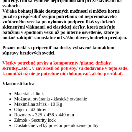
potreby, čím sa vyhnete nepríjemnostiam pri zastavovaní na
svahoch.
Vďaka bohatej škále dostupných možností si môžete horné
puzdro prispôsobiť svojim potrebám: od nepremokavého
vnútorného vrecka po nylonovú podperu fliaš vystuženú
sklenenými vláknami, od elastickej sieťky, ktorá zaisťuje
batožinu v spodnom veku až po interné osvetlenie, ktoré je
možné zakúpiť samostatne od vášho dôveryhodného predajcu.
Pozor: nedá sa pripevniť na dosky vybavené kontaktom
súpravy brzdových svetiel.
Všetky potrebné prvky a komponenty /platne, držiaky,
skrutky...atď., v závislosti od potreby/ sú dodávané v tejto sade,
k montáži už nie je potrebné nič dokupovať, alebo prerábať.
Vlastnosti kufra
Materiál - hliník
Možnosti otvárania - klasické otváranie
Maximálna záťaž - 10 Kg
Objem - 42 litrov
Rozmery - 325 x 456 x 440 mm
Zámok - Security lock
Dostatočne veľký priestor pre uloženie prilby