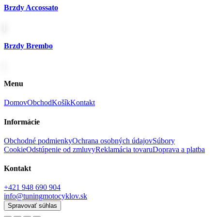
Brzdy Accossato
Brzdy Brembo
Menu
Domov
Obchod
Košík
Kontakt
Informácie
Obchodné podmienky
Ochrana osobných údajov
Súbory
Cookie
Odstúpenie od zmluvy
Reklamácia tovaru
Doprava a platba
Kontakt
+421 948 690 904
info@tuningmotocyklov.sk
Spravovať súhlas