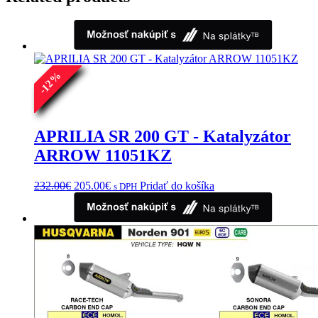
%
12
-
APRILIA SR 200 GT - Katalyzátor
ARROW 11051KZ
Pôvodná
Aktuálna
232.00
€
205.00
€
Pridať do košíka
s DPH
cena
cena
bola:
je:
232.00€.
205.00€.