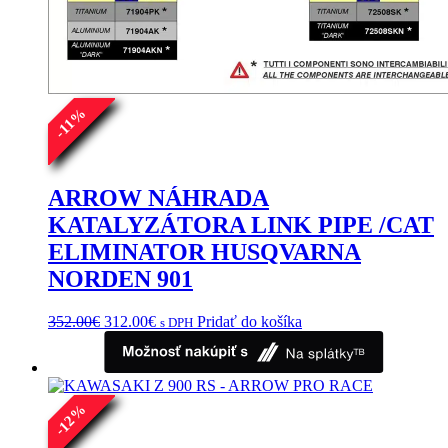
%
11
-
ARROW NÁHRADA
KATALYZÁTORA LINK PIPE /CAT
ELIMINATOR HUSQVARNA
NORDEN 901
Pôvodná
Aktuálna
352.00
€
312.00
€
Pridať do košíka
s DPH
cena
cena
bola:
je:
352.00€.
312.00€.
%
12
-