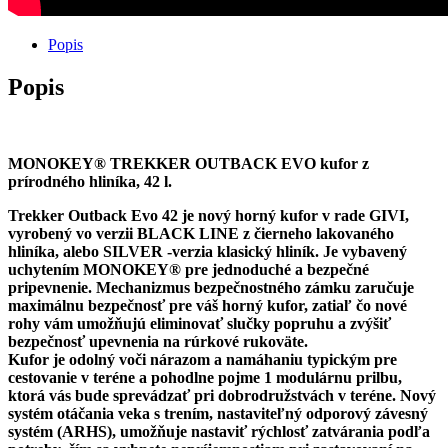
Popis
Popis
MONOKEY® TREKKER OUTBACK EVO kufor z
prírodného hliníka, 42 l.
Trekker Outback Evo 42 je nový horný kufor v rade GIVI,
vyrobený vo verzii BLACK LINE z čierneho lakovaného
hliníka, alebo SILVER -verzia klasický hliník. Je vybavený
uchytením MONOKEY® pre jednoduché a bezpečné
pripevnenie. Mechanizmus bezpečnostného zámku zaručuje
maximálnu bezpečnosť pre váš horný kufor, zatiaľ čo nové
rohy vám umožňujú eliminovať slučky popruhu a zvýšiť
bezpečnosť upevnenia na rúrkové rukoväte.
Kufor je odolný voči nárazom a namáhaniu typickým pre
cestovanie v teréne a pohodlne pojme 1 modulárnu prilbu,
ktorá vás bude sprevádzať pri dobrodružstvách v teréne. Nový
systém otáčania veka s trením, nastaviteľný odporový závesný
systém (ARHS), umožňuje nastaviť rýchlosť zatvárania podľa