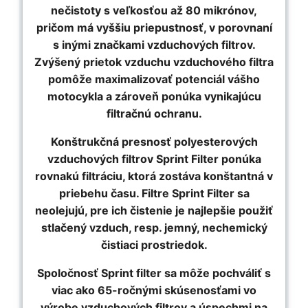
nečistoty s veľkosťou až 80 mikrónov,
pričom má vyššiu priepustnosť, v porovnaní
s inými značkami vzduchových filtrov.
Zvýšený prietok vzduchu vzduchového filtra
pomôže maximalizovať potenciál vášho
motocykla a zároveň ponúka vynikajúcu
filtračnú ochranu.
Konštrukčná presnosť polyesterových
vzduchových filtrov Sprint Filter ponúka
rovnakú filtráciu, ktorá zostáva konštantná v
priebehu času. Filtre Sprint Filter sa
neolejujú, pre ich čistenie je najlepšie použiť
stlačený vzduch, resp. jemný, nechemický
čistiaci prostriedok.
Spoločnosť Sprint filter sa môže pochváliť s
viac ako 65-ročnými skúsenosťami vo
výrobe vzduchových filtrov a úspechmi na