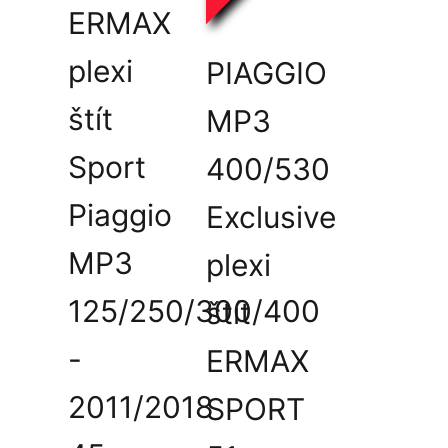
ERMAX
plexi
PIAGGIO
štít
MP3
Sport
400/530
Piaggio
Exclusive
MP3
plexi
125/250/300/400
štít
-
ERMAX
2011/2018
SPORT