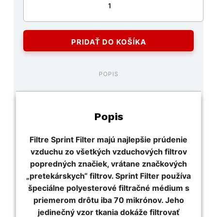
Piaggio
Medley
200
Sprint
PRIDAŤ DO KOŠÍKA
Filter
športový
vzduchový
filter
POPIS
Popis
Filtre Sprint Filter majú najlepšie prúdenie
vzduchu zo všetkých vzduchových filtrov
popredných značiek, vrátane značkových
„pretekárskych“ filtrov. Sprint Filter používa
špeciálne polyesterové filtračné médium s
priemerom drôtu iba 70 mikrónov. Jeho
jedinečný vzor tkania dokáže filtrovať