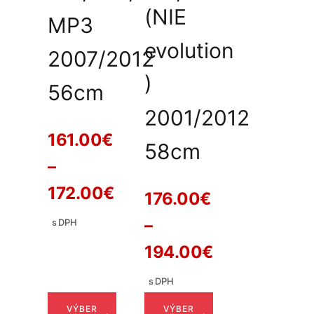
(NIE
MP3
evolution
2007/2012
)
56cm
2001/2012
161.00
€
58cm
–
Price
172.00
€
176.00
€
range:
–
s DPH
161.00€
Price
194.00
€
through
range:
s DPH
172.00€
176.00€
VÝBER
VÝBER