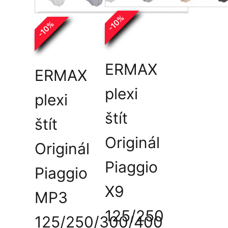
si
si
%
10
%
môžete
môžete
10
-
-
vybrať
vybrať
na
na
stránke
stránke
ERMAX
ERMAX
produktu.
produktu.
plexi
plexi
štít
štít
Originál
Originál
Piaggio
Piaggio
X9
MP3
125/250
125/250/300/400