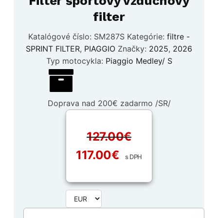
Filter športový vzduchový
filter
Katalógové číslo:
SM287S
Kategórie:
filtre -
SPRINT FILTER
,
PIAGGIO
Značky:
2025
,
2026
Typ motocykla:
Piaggio Medley/ S
Doprava nad 200€ zadarmo /SR/
127.00
€
Pôvodná
Aktuálna
117.00
€
s DPH
cena
cena
bola:
je:
127.00€.
117.00€.
množstvo