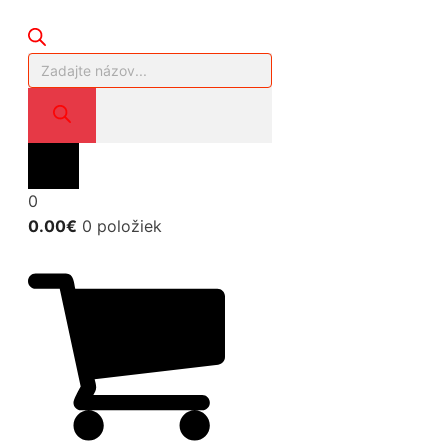
Products
search
0
0.00
€
0 položiek