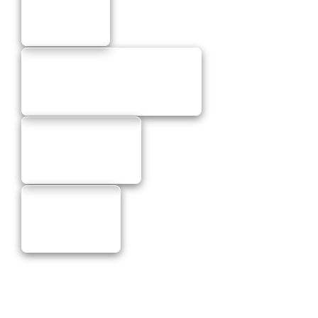
Moto Racing
Brzdové doštičky Brembo
Brzdy Accossato
Brzdy Brembo