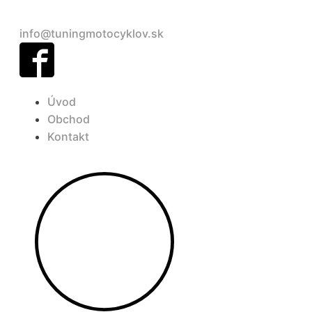
+421 948 690 904
info@tuningmotocyklov.sk
Úvod
Obchod
Kontakt