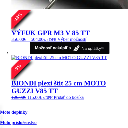
%
13
-
VÝFUK GPR M3 V 85 TT
Price
Tento
356.00
€
–
504.00
€
Výber možností
s DPH
range:
produkt
356.00€
má
through
viacero
504.00€
variantov.
Možnosti
%
9
si
-
môžete
vybrať
BIONDI plexi štít 25 cm MOTO
na
GUZZI V85 TT
stránke
produktu.
Pôvodná
Aktuálna
126.00
€
115.00
€
Pridať do košíka
s DPH
cena
cena
bola:
je:
Moto doplnky
126.00€.
115.00€.
Moto príslušenstvo