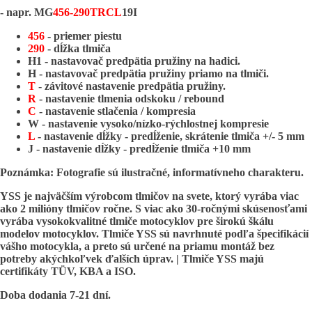
- napr. MG
456-290TRCL
19I
456
- priemer piestu
290
- dĺžka tlmiča
H1 - nastavovač predpätia pružiny na hadici.
H - nastavovač predpätia pružiny priamo na tlmiči.
T
- závitové nastavenie predpätia pružiny.
R
- nastavenie tlmenia odskoku / rebound
C
- nastavenie stlačenia / kompresia
W - nastavenie vysoko/nízko-rýchlostnej kompresie
L
- nastavenie dĺžky - predĺženie, skrátenie tlmiča +/- 5 mm
J - nastavenie dĺžky - predĺženie tlmiča +10 mm
Poznámka: Fotografie sú ilustračné, informatívneho charakteru.
YSS je najväčším výrobcom tlmičov na svete, ktorý vyrába viac
ako 2 milióny tlmičov ročne. S viac ako 30-ročnými skúsenosťami
vyrába vysokokvalitné tlmiče motocyklov pre širokú škálu
modelov motocyklov. Tlmiče YSS sú navrhnuté podľa špecifikácií
vášho motocykla, a preto sú určené na priamu montáž bez
potreby akýchkoľvek ďalších úprav. | Tlmiče YSS majú
certifikáty TÜV, KBA a ISO.
Doba dodania 7-21 dní.