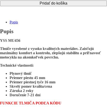
Pridať do košíka
100
zadný
tlmič
YSS
-
Popis
MU456-
315HRWJ-
Popis
06
YSS MU456
Tlmiče vyrobené z vysoko kvalitných materiálov. Zaisťujú
maximálny komfort a kontrolu, zlepšujú stabilitu a priľnavosť
motocykla na akomkoľvek povrchu.
Technické vlastnosti:
Plynový tlmič
Priemer piestu 45 mm
Priemer piestnej tyče 16 mm
Skvelý pomer kvalita/cena
Záruka 2 roky
Doručenie 7-21 dní
FUNKCIE TLMIČA PODĽA KÓDU