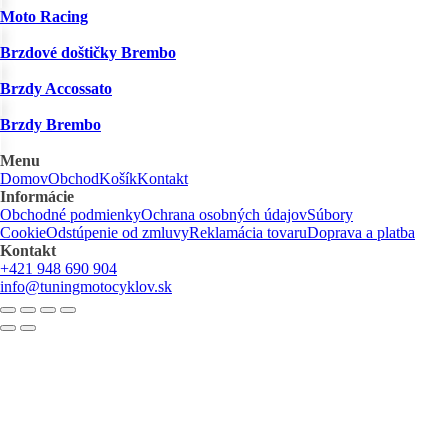
Moto Racing
Brzdové doštičky Brembo
Brzdy Accossato
Brzdy Brembo
Menu
Domov
Obchod
Košík
Kontakt
Informácie
Obchodné podmienky
Ochrana osobných údajov
Súbory
Cookie
Odstúpenie od zmluvy
Reklamácia tovaru
Doprava a platba
Kontakt
+421 948 690 904
info@tuningmotocyklov.sk