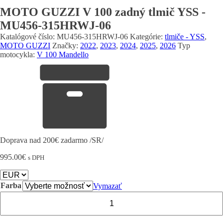
MOTO GUZZI V 100 zadný tlmič YSS -
MU456-315HRWJ-06
Katalógové číslo:
MU456-315HRWJ-06
Kategórie:
tlmiče - YSS
,
MOTO GUZZI
Značky:
2022
,
2023
,
2024
,
2025
,
2026
Typ
motocykla:
V 100 Mandello
Doprava nad 200€ zadarmo /SR/
995.00
€
s DPH
Farba
Vymazať
množstvo
MOTO
GUZZI
V