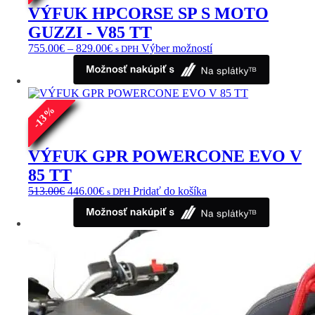
VÝFUK HPCORSE SP S MOTO
GUZZI - V85 TT
Price
Tento
755.00
€
–
829.00
€
Výber možností
s DPH
range:
produkt
755.00€
má
through
viacero
829.00€
variantov.
%
Možnosti
13
si
-
môžete
vybrať
VÝFUK GPR POWERCONE EVO V
na
85 TT
stránke
produktu.
Pôvodná
Aktuálna
513.00
€
446.00
€
Pridať do košíka
s DPH
cena
cena
bola:
je:
513.00€.
446.00€.