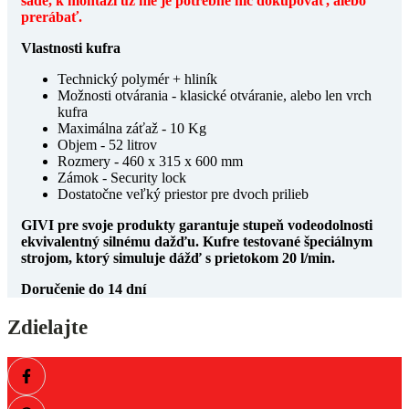
sade, k montáži už nie je potrebné nič dokupovať, alebo
prerábať.
Vlastnosti kufra
Technický polymér + hliník
Možnosti otvárania - klasické otváranie, alebo len vrch
kufra
Maximálna záťaž - 10 Kg
Objem - 52 litrov
Rozmery - 460 x 315 x 600 mm
Zámok - Security lock
Dostatočne veľký priestor pre dvoch prilieb
GIVI pre svoje produkty garantuje stupeň vodeodolnosti
ekvivalentný silnému dažďu. Kufre testované špeciálnym
strojom, ktorý simuluje dážď s prietokom 20 l/min.
Doručenie do 14 dní
Zdielajte