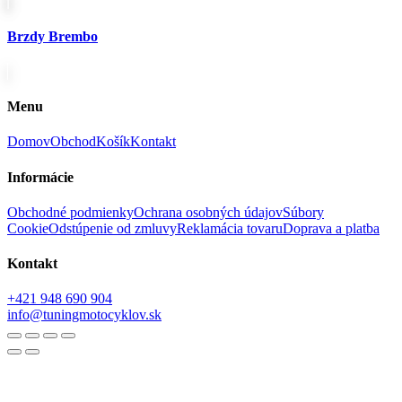
Brzdy Brembo
Menu
Domov
Obchod
Košík
Kontakt
Informácie
Obchodné podmienky
Ochrana osobných údajov
Súbory
Cookie
Odstúpenie od zmluvy
Reklamácia tovaru
Doprava a platba
Kontakt
+421 948 690 904
info@tuningmotocyklov.sk