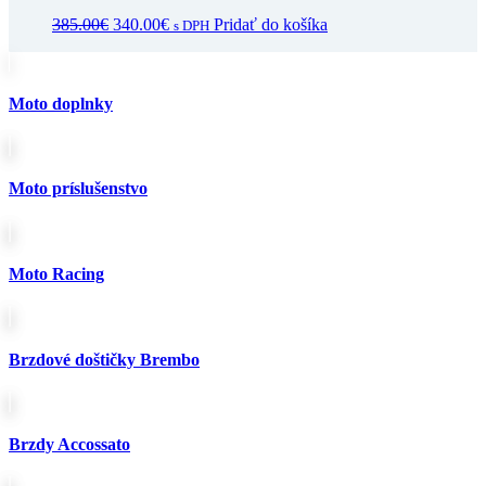
Pôvodná
Aktuálna
385.00
€
340.00
€
Pridať do košíka
s DPH
cena
cena
bola:
je:
385.00€.
340.00€.
Moto doplnky
Moto príslušenstvo
Moto Racing
Brzdové doštičky Brembo
Brzdy Accossato