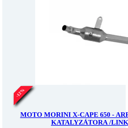
vybrať
na
stránke
produktu.
%
12
-
MOTO MORINI X-CAPE 650 - 
KATALYZÁTORA /LINK 