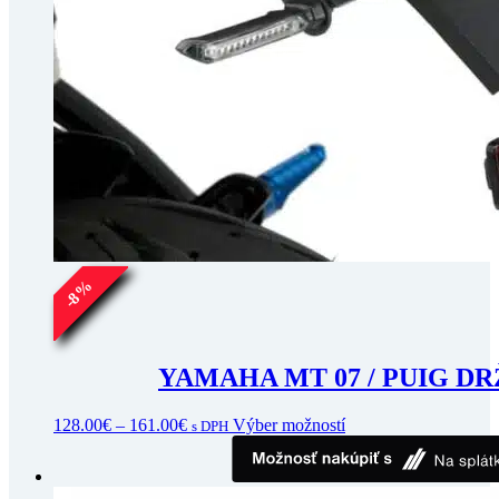
%
8
-
YAMAHA MT 07 / PUIG DR
Price
Tento
128.00
€
–
161.00
€
Výber možností
s DPH
range:
produkt
128.00€
má
through
viacero