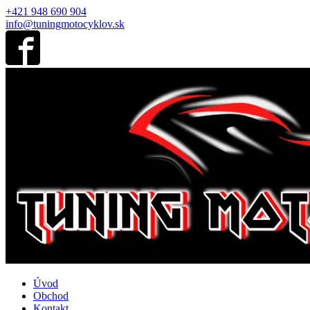
+421 948 690 904
info@tuningmotocyklov.sk
Úvod
Obchod
Kontakt