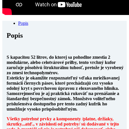
Popis
Popis
S kapacitou 52 litrov, do ktorej sa pohodlne zmestia 2
modulárne, alebo celotvárové prilby, tento vrchný kufor
zaručuje pôsobivú štrukturálnu tuhosť, pretože je vyrobený
zo zmesi technopolymérov.
Esteticky je okamžite rozpoznateľný vďaka mriežkovanej
formácii čiernych pásov, ktoré prechádzajú cez vysoko
odolný kryt s povrchovou úpravou z eloxovaného hliníka.
Samozrejmosťou je aj praktická rukoväť na prenášanie a
štandardný bezpečnostný zámok. Množstvo voliteľného
príslušenstva dostupného pre tento zadný kufrík ho
umožňuje vysoko prispôsobiteľným.
Všetky potrebné prvky a komponenty /platne, držiaky,
skrutky...atď., v závislosti od potreby/ sú dodávané v tejto