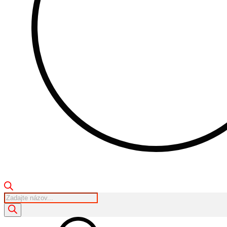
Products
search