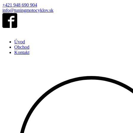
+421 948 690 904
info@tuningmotocyklov.sk
Úvod
Obchod
Kontakt