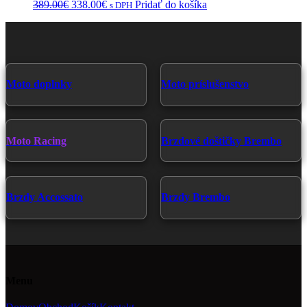
Pôvodná
Aktuálna
389.00
€
338.00
€
Pridať do košíka
s DPH
cena
cena
bola:
je:
389.00€.
338.00€.
Moto doplnky
Moto príslušenstvo
Moto Racing
Brzdové doštičky Brembo
Brzdy Accossato
Brzdy Brembo
Menu