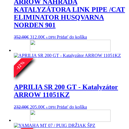
ARROW NÁHRADA
KATALYZÁTORA LINK PIPE /CAT
ELIMINATOR HUSQVARNA
NORDEN 901
Pôvodná
Aktuálna
352.00
€
312.00
€
Pridať do košíka
s DPH
cena
cena
bola:
je:
352.00€.
312.00€.
%
12
-
APRILIA SR 200 GT - Katalyzátor
ARROW 11051KZ
Pôvodná
Aktuálna
232.00
€
205.00
€
Pridať do košíka
s DPH
cena
cena
bola:
je:
232.00€.
205.00€.