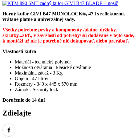
Horný kufor GIVI B47 MONOLOCK®, 47 l s reflektormi,
vrátane platne a univerzálnej sady.
Všetky potrebné prvky a komponenty /platne, držiaky,
skrutky...atď., v závislosti od potreby/ sú dodávané v tejto sade,
k montáži už nie je potrebné nič dokupovať, alebo prerábať.
Vlastnosti kufra
Materiál - technický polymér
Možnosti otvárania - klasické otváranie
Maximálna záťaž - 3 Kg
Objem - 47 litrov
Rozmery - 340 x 445 x 570 mm
Zámok - Security lock
Doručenie do 14 dní
Zdielajte