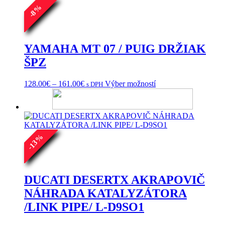
%
8
-
YAMAHA MT 07 / PUIG DRŽIAK
ŠPZ
Price
Tento
128.00
€
–
161.00
€
Výber možností
s DPH
range:
produkt
128.00€
má
through
viacero
161.00€
variantov.
Možnosti
%
si
13
môžete
-
vybrať
na
stránke
DUCATI DESERTX AKRAPOVIČ
produktu.
NÁHRADA KATALYZÁTORA
/LINK PIPE/ L-D9SO1