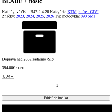
BLADE + nosič
Katalógové číslo:
B47-2-4-28
Kategórie:
KTM
,
kufre - GIVI
Značky:
2023
,
2024
,
2025
,
2026
Typ motocykla:
890 SMT
Doprava nad 200€ zadarmo /SR/
394.00
€
s DPH
množstvo
KTM
890
SMT
Pridať do košíka
zadný
kufor
GIVI