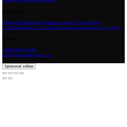
Domov
Obchod
Košík
Kontakt
Informácie
Obchodné podmienky
Ochrana osobných údajov
Súbory
Cookie
Odstúpenie od zmluvy
Reklamácia tovaru
Doprava a platba
Kontakt
+421 948 690 904
info@tuningmotocyklov.sk
Spravovať súhlas