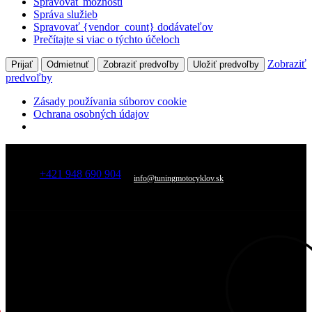
Spravovať možnosti
Správa služieb
Spravovať {vendor_count} dodávateľov
Prečítajte si viac o týchto účeloch
Zobraziť
Prijať
Odmietnuť
Zobraziť predvoľby
Uložiť predvoľby
predvoľby
Zásady používania súborov cookie
Ochrana osobných údajov
+421 948 690 904
info@tuningmotocyklov.sk