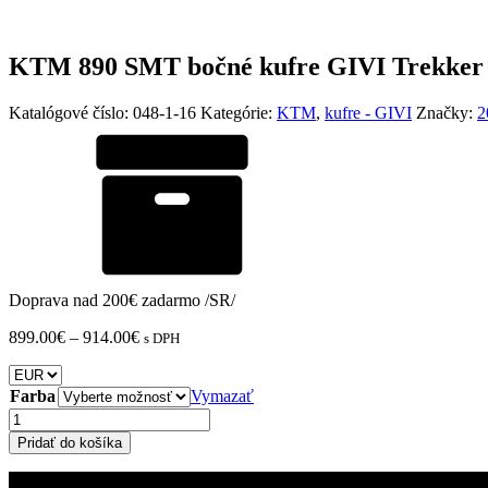
KTM 890 SMT bočné kufre GIVI Trekker A
Katalógové číslo:
048-1-16
Kategórie:
KTM
,
kufre - GIVI
Značky:
2
Doprava nad 200€ zadarmo /SR/
Price
899.00
€
–
914.00
€
s DPH
range:
899.00€
through
Farba
Vymazať
914.00€
množstvo
KTM
Pridať do košíka
890
SMT