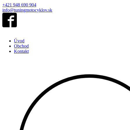
+421 948 690 904
info@tuningmotocyklov.sk
Úvod
Obchod
Kontakt