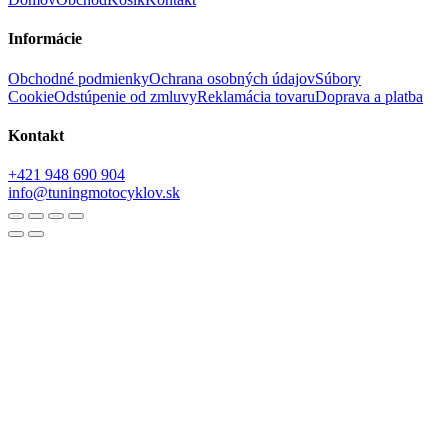
Informácie
Obchodné podmienky
Ochrana osobných údajov
Súbory
Cookie
Odstúpenie od zmluvy
Reklamácia tovaru
Doprava a platba
Kontakt
+421 948 690 904
info@tuningmotocyklov.sk