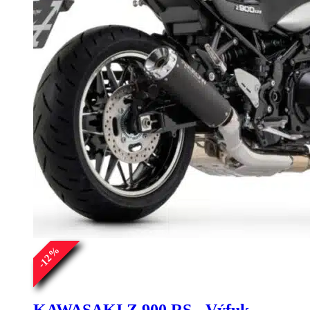
%
12
-
KAWASAKI Z 900 RS - Výfuk