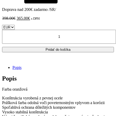
Doprava nad 200€ zadarmo /SR/
Pôvodná
Aktuálna
398.00
€
365.00
€
s DPH
cena
cena
bola:
je:
množstvo
398.00€.
365.00€.
KTM
690
SMC
Pridať do košíka
/
R
2019
-
Popis
2024
RD
Popis
MOTO
-
horné
Farba oranžová
a
dolné
Konštrukcia vyrobená z pevnej ocele
padacie
Prášková farba odolná voči poveternostným vplyvom a korózii
rámy
Spoľahlivá ochrana dôležitých komponentov
/
Vysoko stabilná konštrukcia
farba