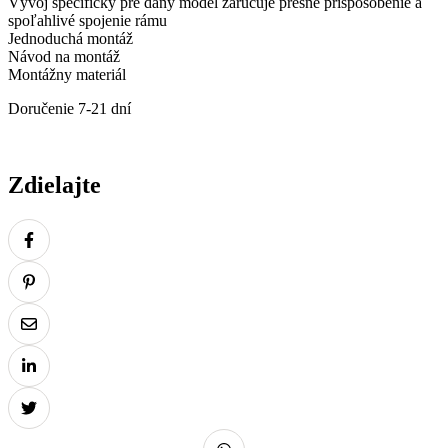
Vývoj špecifický pre daný model zaručuje presné prispôsobenie a
oranžová
spoľahlivé spojenie rámu
Jednoduchá montáž
Návod na montáž
Montážny materiál
Doručenie 7-21 dní
Zdielajte