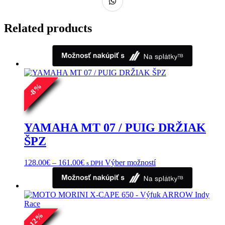
Related products
%
8
-
YAMAHA MT 07 / PUIG DRŽIAK
ŠPZ
Price
Tento
128.00
€
–
161.00
€
Výber možností
s DPH
range:
produkt
128.00€
má
through
viacero
161.00€
variantov.
Možnosti
%
si
12