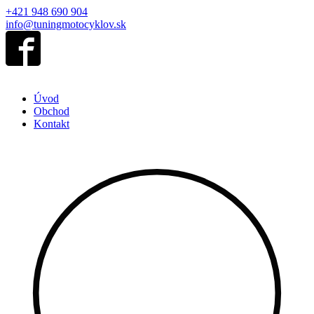
+421 948 690 904
info@tuningmotocyklov.sk
Úvod
Obchod
Kontakt