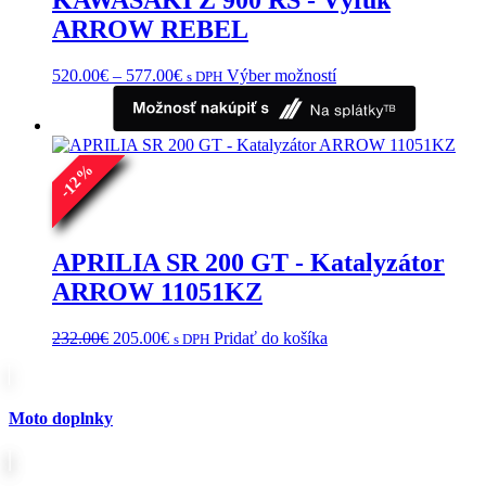
ARROW REBEL
Price
Tento
520.00
€
–
577.00
€
Výber možností
s DPH
range:
produkt
520.00€
má
through
viacero
577.00€
variantov.
%
Možnosti
12
si
-
môžete
vybrať
na
APRILIA SR 200 GT - Katalyzátor
stránke
ARROW 11051KZ
produktu.
Pôvodná
Aktuálna
232.00
€
205.00
€
Pridať do košíka
s DPH
cena
cena
bola:
je:
232.00€.
205.00€.
Moto doplnky