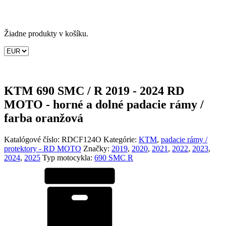
Žiadne produkty v košíku.
KTM 690 SMC / R 2019 - 2024 RD
MOTO - horné a dolné padacie rámy /
farba oranžová
Katalógové číslo:
RDCF124O
Kategórie:
KTM
,
padacie rámy /
protektory - RD MOTO
Značky:
2019
,
2020
,
2021
,
2022
,
2023
,
2024
,
2025
Typ motocykla:
690 SMC R