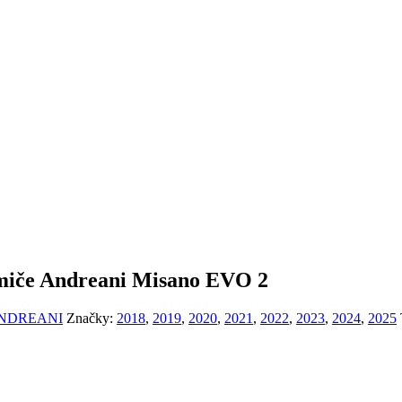
miče Andreani Misano EVO 2
-ANDREANI
Značky:
2018
,
2019
,
2020
,
2021
,
2022
,
2023
,
2024
,
2025