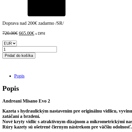
Doprava nad 200€ zadarmo /SR/
Pôvodná
Aktuálna
720.00
€
665.00
€
s DPH
cena
cena
bola:
je:
množstvo
720.00€.
665.00€.
KTM
Pridať do košíka
690
SMC
2018>
-
Popis
(WP
43)
Popis
predné
tlmiče
Andreani Misano Evo 2
Andreani
Misano
Kazeta s hydraulickým nastavením pre originálnu vidlicu, vyvi
EVO
zatáčaní a brzdení.
2
Nové kryty vidlíc s atraktívnym dizajnom a mikrometrickými na
Rúry kazety sú ošetrené čiernym nástrekom pre väčšiu odolnosť.