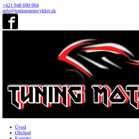
+421 948 690 904
info@tuningmotocyklov.sk
Úvod
Obchod
Kontakt