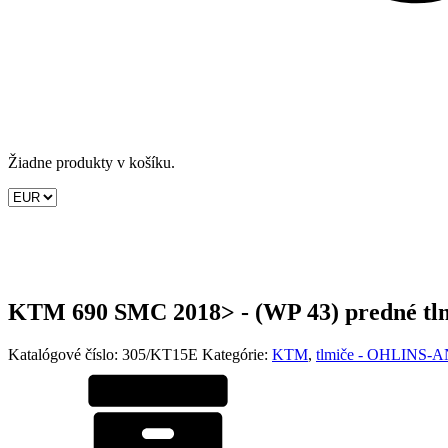
Žiadne produkty v košíku.
KTM 690 SMC 2018> - (WP 43) predné tl
Katalógové číslo:
305/KT15E
Kategórie:
KTM
,
tlmiče - OHLINS