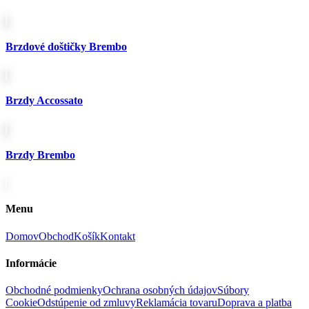
Brzdové doštičky Brembo
Brzdy Accossato
Brzdy Brembo
Menu
Domov
Obchod
Košík
Kontakt
Informácie
Obchodné podmienky
Ochrana osobných údajov
Súbory
Cookie
Odstúpenie od zmluvy
Reklamácia tovaru
Doprava a platba