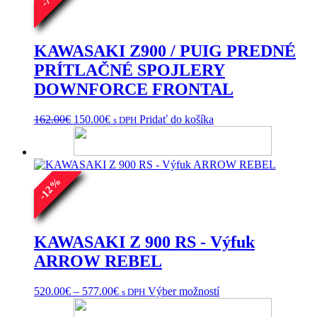
7
-
KAWASAKI Z900 / PUIG PREDNÉ
PRÍTLAČNÉ SPOJLERY
DOWNFORCE FRONTAL
Pôvodná
Aktuálna
162.00
€
150.00
€
Pridať do košíka
s DPH
cena
cena
bola:
je:
162.00€.
150.00€.
%
12
-
KAWASAKI Z 900 RS - Výfuk
ARROW REBEL
Price
Tento
520.00
€
–
577.00
€
Výber možností
s DPH
range:
produkt
520.00€
má