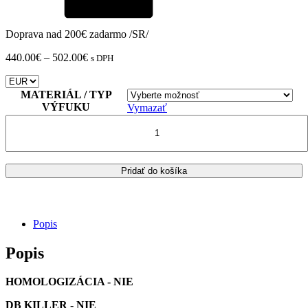
Doprava nad 200€ zadarmo /SR/
Price
440.00
€
–
502.00
€
s DPH
range:
440.00€
through
MATERIÁL / TYP
502.00€
VÝFUKU
Vymazať
množstvo
Kompletný
výfukový
systém
MIVV
Pridať do košíka
MK3
YAMAHA
MT
03
Popis
Popis
HOMOLOGIZÁCIA - NIE
DB KILLER - NIE