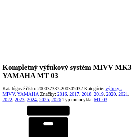
Kompletný výfukový systém MIVV MK3
YAMAHA MT 03
Katalógové číslo:
200037337-200305032
Kategórie:
výfuky -
MIVV
,
YAMAHA
Značky:
2016
,
2017
,
2018
,
2019
,
2020
,
2021
,
2022
,
2023
,
2024
,
2025
,
2026
Typ motocykla:
MT 03