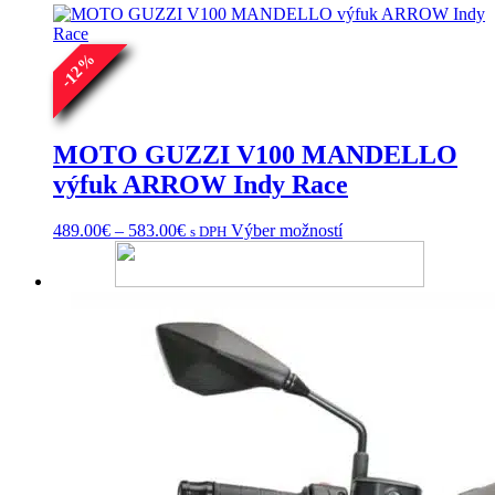
%
12
-
MOTO GUZZI V100 MANDELLO
výfuk ARROW Indy Race
Price
Tento
489.00
€
–
583.00
€
Výber možností
s DPH
range:
produkt
489.00€
má
through
viacero
583.00€
variantov.
Možnosti
si
môžete
vybrať
na
stránke
produktu.