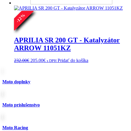
through
viacero
577.00€
variantov.
%
Možnosti
12
si
-
môžete
vybrať
na
APRILIA SR 200 GT - Katalyzátor
stránke
ARROW 11051KZ
produktu.
Pôvodná
Aktuálna
232.00
€
205.00
€
Pridať do košíka
s DPH
cena
cena
bola:
je:
232.00€.
205.00€.
Moto doplnky
Moto príslušenstvo
Moto Racing