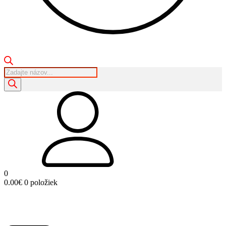
Products
search
0
0.00
€
0 položiek